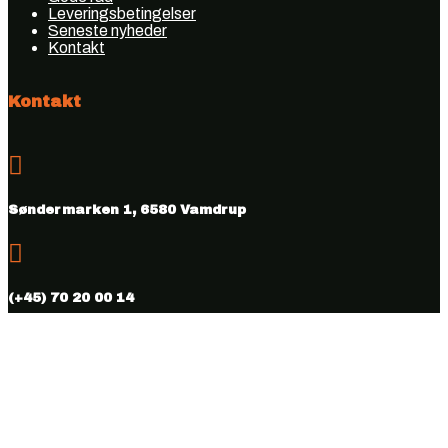
Leveringsbetingelser
Seneste nyheder
Kontakt
Kontakt

Søndermarken 1, 6580 Vamdrup

(+45) 70 20 00 14

info@vmhus.dk
