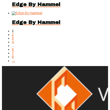
Edge By Hammel
Edge By Hammel
1
2
3
4
…
6
7
8
→