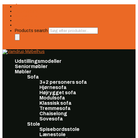
Åbningstider
Finansiering
Seneste nyt
Find os
Book møde
Products search
0 emner
Udstillingsmodeller
Seniormøbler
Møbler
Sofa
3+2 personers sofa
Hjørnesofa
Højrygget sofa
Modulsofa
Klassisk sofa
Tremmesofa
Chaiselong
Sovesofa
Stole
Spisebordsstole
Lænestole