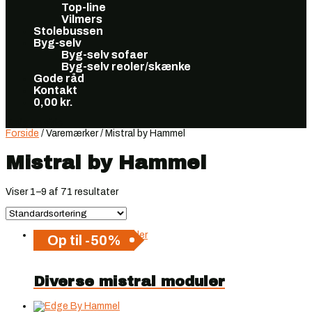
Top-line
Vilmers
Stolebussen
Byg-selv
Byg-selv sofaer
Byg-selv reoler/skænke
Gode råd
Kontakt
0,00
kr.
Vælg en side
Forside
/ Varemærker / Mistral by Hammel
Mistral by Hammel
Viser 1–9 af 71 resultater
Op til -50%
Diverse mistral moduler