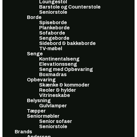
Loungestol
Barstole og Counterstole
Seniorstole
Borde
Spiseborde
Plankeborde
Sofaborde
Sengeborde
Sidebord & bakkeborde
TV-møbel
Senge
Kontinentalseng
Elevationsseng
Seng med Opbevaring
Boxmadras
Opbevaring
Skænke & kommoder
Reoler & hylder
Vitrineskabe
Belysning
Gulvlamper
Tæpper
Seniormøbler
Senior sofaer
Seniorstole
Brands
Andersen