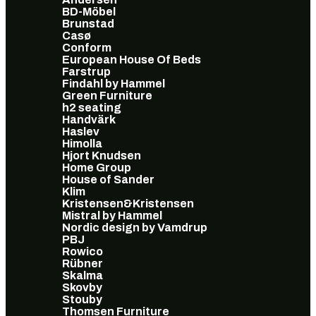
BD-Möbel
Brunstad
Casø
Conform
European House Of Beds
Farstrup
Findahl by Hammel
Green Furniture
h2 seating
Handvärk
Haslev
Himolla
Hjort Knudsen
Home Group
House of Sander
Klim
Kristensen&Kristensen
Mistral by Hammel
Nordic design by Vamdrup
PBJ
Rowico
Rübner
Skalma
Skovby
Stouby
Thomsen Furniture