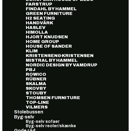
FARSTRUP
FINDAHL BY HAMMEL
GREEN FURNITURE
H2 SEATING
HANDVÄRK
HASLEV
HIMOLLA
HJORT KNUDSEN
HOME GROUP
HOUSE OF SANDER
KLIM
KRISTENSEN&KRISTENSEN
MISTRAL BY HAMMEL
NORDIC DESIGN BY VAMDRUP
PBJ
ROWICO
RÜBNER
SKALMA
SKOVBY
STOUBY
THOMSEN FURNITURE
TOP-LINE
VILMERS
Stolebussen
Byg-selv
Byg-selv sofaer
Byg-selv reoler/skænke
Gode råd