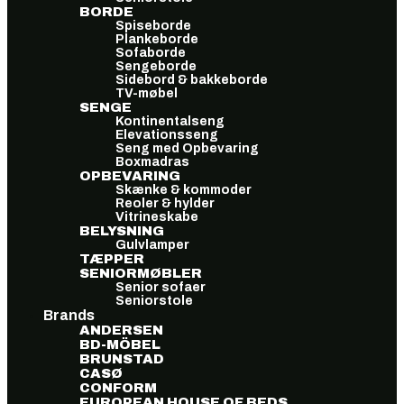
BORDE
Spiseborde
Plankeborde
Sofaborde
Sengeborde
Sidebord & bakkeborde
TV-møbel
SENGE
Kontinentalseng
Elevationsseng
Seng med Opbevaring
Boxmadras
OPBEVARING
Skænke & kommoder
Reoler & hylder
Vitrineskabe
BELYSNING
Gulvlamper
TÆPPER
SENIORMØBLER
Senior sofaer
Seniorstole
Brands
ANDERSEN
BD-MÖBEL
BRUNSTAD
CASØ
CONFORM
EUROPEAN HOUSE OF BEDS