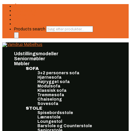
Åbningstider
Finansiering
Seneste nyt
Find os
Book møde
Products search
Udstillingsmodeller
Seniormøbler
Møbler
SOFA
3+2 personers sofa
Hjørnesofa
Højrygget sofa
Modulsofa
Klassisk sofa
Tremmesofa
Chaiselong
Sovesofa
STOLE
Spisebordsstole
Lænestole
Loungestol
Barstole og Counterstole
Seniorstole