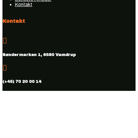
Kontakt
Kontakt

Søndermarken 1, 6580 Vamdrup

(+45) 70 20 00 14

info@vmhus.dk

CVR nr. 28286007