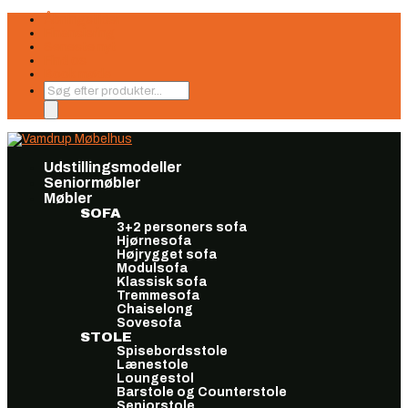
Åbningstider
Finansiering
Seneste nyt
Find os
Book møde
Products
search
Udstillingsmodeller
Seniormøbler
Møbler
SOFA
3+2 personers sofa
Hjørnesofa
Højrygget sofa
Modulsofa
Klassisk sofa
Tremmesofa
Chaiselong
Sovesofa
STOLE
Spisebordsstole
Lænestole
Loungestol
Barstole og Counterstole
Seniorstole