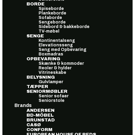
BORDE
Spiseborde
Plankeborde
Sofaborde
Sengeborde
Sidebord & bakkeborde
TV-møbel
SENGE
Kontinentalseng
Elevationsseng
Seng med Opbevaring
Boxmadras
OPBEVARING
Skænke & kommoder
Reoler & hylder
Vitrineskabe
BELYSNING
Gulvlamper
TÆPPER
SENIORMØBLER
Senior sofaer
Seniorstole
Brands
ANDERSEN
BD-MÖBEL
BRUNSTAD
CASØ
CONFORM
EUROPEAN HOUSE OF BEDS