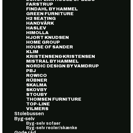
FARSTRUP
FINDAHL BY HAMMEL
GREEN FURNITURE
H2 SEATING
HANDVÄRK
HASLEV
HIMOLLA
HJORT KNUDSEN
HOME GROUP
HOUSE OF SANDER
KLIM
KRISTENSEN&KRISTENSEN
MISTRAL BY HAMMEL
NORDIC DESIGN BY VAMDRUP
PBJ
ROWICO
RÜBNER
SKALMA
SKOVBY
STOUBY
THOMSEN FURNITURE
TOP-LINE
VILMERS
Stolebussen
Byg-selv
Byg-selv sofaer
Byg-selv reoler/skænke
Gode råd