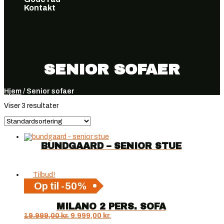
Kontakt
Vælg en side
SENIOR SOFAER
Hjem
/ Senior sofaer
Viser 3 resultater
BUNDGAARD – SENIOR STUE
Tilbud!
Op til -50%
MILANO 2 PERS. SOFA
Den
Den
19.999,00
kr.
9.999,00
kr.
oprindelige
aktuelle