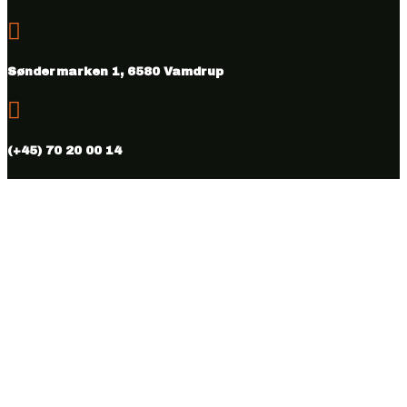

Søndermarken 1, 6580 Vamdrup

(+45) 70 20 00 14

info@vmhus.dk

CVR nr. 28286007
Følg
Følg