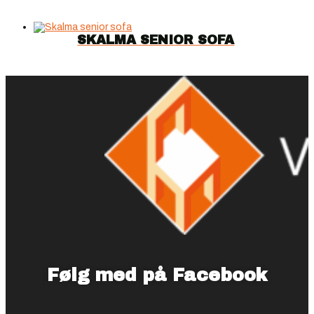
pris
pris
var:
er:
19.999,00 kr..
9.999,00 kr..
SKALMA SENIOR SOFA
Følg med på Facebook