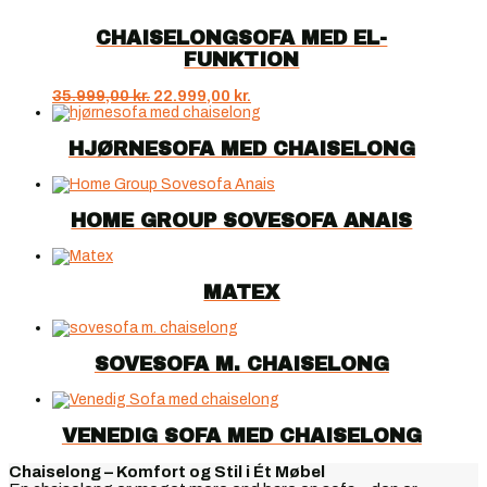
CHAISELONGSOFA MED EL-
FUNKTION
Den
Den
35.999,00
kr.
22.999,00
kr.
oprindelige
aktuelle
pris
pris
HJØRNESOFA MED CHAISELONG
var:
er:
35.999,00 kr..
22.999,00 kr..
HOME GROUP SOVESOFA ANAIS
MATEX
SOVESOFA M. CHAISELONG
VENEDIG SOFA MED CHAISELONG
Chaiselong – Komfort og Stil i Ét Møbel