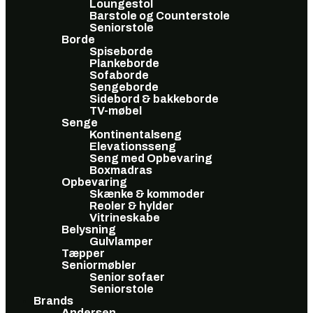
Loungestol
Barstole og Counterstole
Seniorstole
Borde
Spiseborde
Plankeborde
Sofaborde
Sengeborde
Sidebord & bakkeborde
TV-møbel
Senge
Kontinentalseng
Elevationsseng
Seng med Opbevaring
Boxmadras
Opbevaring
Skænke & kommoder
Reoler & hylder
Vitrineskabe
Belysning
Gulvlamper
Tæpper
Seniormøbler
Senior sofaer
Seniorstole
Brands
Andersen