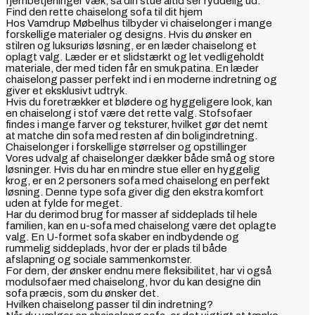
fjernbetjeninger væk, så din stue altid ser ryddelig ud.
Find den rette chaiselong sofa til dit hjem
Hos Vamdrup Møbelhus tilbyder vi chaiselonger i mange
forskellige materialer og designs. Hvis du ønsker en
stilren og luksuriøs løsning, er en læder chaiselong et
oplagt valg. Læder er et slidstærkt og let vedligeholdt
materiale, der med tiden får en smuk patina. En læder
chaiselong passer perfekt ind i en moderne indretning og
giver et eksklusivt udtryk.
Hvis du foretrækker et blødere og hyggeligere look, kan
en chaiselong i stof være det rette valg. Stofsofaer
findes i mange farver og teksturer, hvilket gør det nemt
at matche din sofa med resten af din boligindretning.
Chaiselonger i forskellige størrelser og opstillinger
Vores udvalg af chaiselonger dækker både små og store
løsninger. Hvis du har en mindre stue eller en hyggelig
krog, er en 2 personers sofa med chaiselong en perfekt
løsning. Denne type sofa giver dig den ekstra komfort
uden at fylde for meget.
Har du derimod brug for masser af siddeplads til hele
familien, kan en u-sofa med chaiselong være det oplagte
valg. En U-formet sofa skaber en indbydende og
rummelig siddeplads, hvor der er plads til både
afslapning og sociale sammenkomster.
For dem, der ønsker endnu mere fleksibilitet, har vi også
modulsofaer med chaiselong, hvor du kan designe din
sofa præcis, som du ønsker det.
Hvilken chaiselong passer til din indretning?