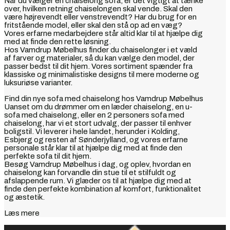
Når du vælger en chaiselong sofa, er det vigtigt at tænke
over, hvilken retning chaiselongen skal vende. Skal den
være højrevendt eller venstrevendt? Har du brug for en
fritstående model, eller skal den stå op ad en væg?
Vores erfarne medarbejdere står altid klar til at hjælpe dig
med at finde den rette løsning.
Hos Vamdrup Møbelhus finder du chaiselonger i et væld
af farver og materialer, så du kan vælge den model, der
passer bedst til dit hjem. Vores sortiment spænder fra
klassiske og minimalistiske designs til mere moderne og
luksuriøse varianter.
Find din nye sofa med chaiselong hos Vamdrup Møbelhus
Uanset om du drømmer om en læder chaiselong, en u-
sofa med chaiselong, eller en 2 personers sofa med
chaiselong, har vi et stort udvalg, der passer til enhver
boligstil. Vi leverer i hele landet, herunder i Kolding,
Esbjerg og resten af Sønderjylland, og vores erfarne
personale står klar til at hjælpe dig med at finde den
perfekte sofa til dit hjem.
Besøg Vamdrup Møbelhus i dag, og oplev, hvordan en
chaiselong kan forvandle din stue til et stilfuldt og
afslappende rum. Vi glæder os til at hjælpe dig med at
finde den perfekte kombination af komfort, funktionalitet
og æstetik.
Læs mere