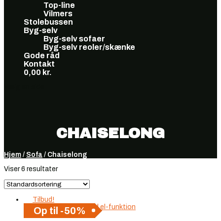
Top-line
Vilmers
Stolebussen
Byg-selv
Byg-selv sofaer
Byg-selv reoler/skænke
Gode råd
Kontakt
0,00
kr.
Vælg en side
CHAISELONG
Hjem
/
Sofa
/ Chaiselong
Viser 6 resultater
Tilbud!
Op til -50%