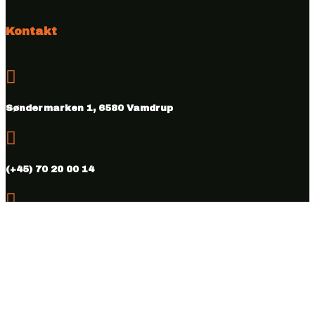
Kontakt

Søndermarken 1, 6580 Vamdrup

(+45) 70 20 00 14

info@vmhus.dk

CVR nr. 28286007