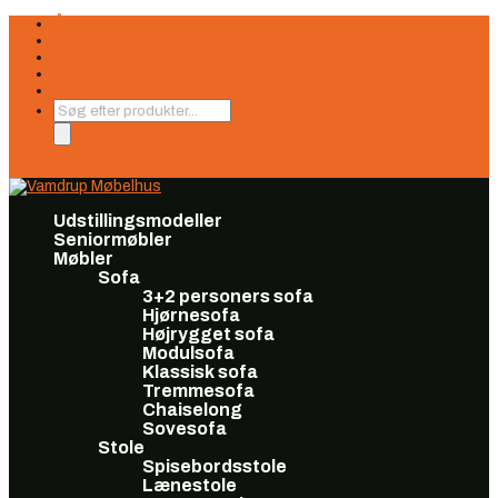
Åbningstider
Finansiering
Seneste nyt
Find os
Book møde
Products
search
0 emner
Udstillingsmodeller
Seniormøbler
Møbler
Sofa
3+2 personers sofa
Hjørnesofa
Højrygget sofa
Modulsofa
Klassisk sofa
Tremmesofa
Chaiselong
Sovesofa
Stole
Spisebordsstole
Lænestole