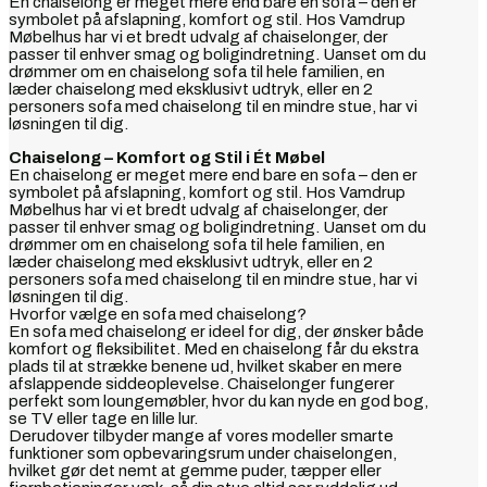
En chaiselong er meget mere end bare en sofa – den er
symbolet på afslapning, komfort og stil. Hos Vamdrup
Møbelhus har vi et bredt udvalg af chaiselonger, der
passer til enhver smag og boligindretning. Uanset om du
drømmer om en chaiselong sofa til hele familien, en
læder chaiselong med eksklusivt udtryk, eller en 2
personers sofa med chaiselong til en mindre stue, har vi
løsningen til dig.
Chaiselong – Komfort og Stil i Ét Møbel
En chaiselong er meget mere end bare en sofa – den er
symbolet på afslapning, komfort og stil. Hos Vamdrup
Møbelhus har vi et bredt udvalg af chaiselonger, der
passer til enhver smag og boligindretning. Uanset om du
drømmer om en chaiselong sofa til hele familien, en
læder chaiselong med eksklusivt udtryk, eller en 2
personers sofa med chaiselong til en mindre stue, har vi
løsningen til dig.
Hvorfor vælge en sofa med chaiselong?
En sofa med chaiselong er ideel for dig, der ønsker både
komfort og fleksibilitet. Med en chaiselong får du ekstra
plads til at strække benene ud, hvilket skaber en mere
afslappende siddeoplevelse. Chaiselonger fungerer
perfekt som loungemøbler, hvor du kan nyde en god bog,
se TV eller tage en lille lur.
Derudover tilbyder mange af vores modeller smarte
funktioner som opbevaringsrum under chaiselongen,
hvilket gør det nemt at gemme puder, tæpper eller