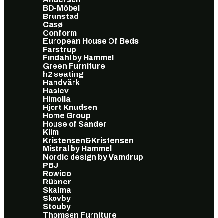
BD-Möbel
Brunstad
Casø
Conform
European House Of Beds
Farstrup
Findahl by Hammel
Green Furniture
h2 seating
Handvärk
Haslev
Himolla
Hjort Knudsen
Home Group
House of Sander
Klim
Kristensen&Kristensen
Mistral by Hammel
Nordic design by Vamdrup
PBJ
Rowico
Rübner
Skalma
Skovby
Stouby
Thomsen Furniture