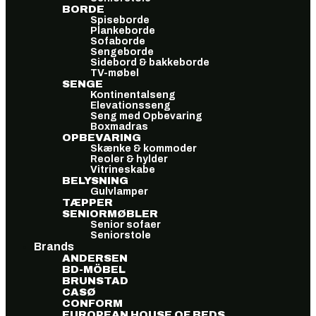
BORDE
Spiseborde
Plankeborde
Sofaborde
Sengeborde
Sidebord & bakkeborde
TV-møbel
SENGE
Kontinentalseng
Elevationsseng
Seng med Opbevaring
Boxmadras
OPBEVARING
Skænke & kommoder
Reoler & hylder
Vitrineskabe
BELYSNING
Gulvlamper
TÆPPER
SENIORMØBLER
Senior sofaer
Seniorstole
Brands
ANDERSEN
BD-MÖBEL
BRUNSTAD
CASØ
CONFORM
EUROPEAN HOUSE OF BEDS