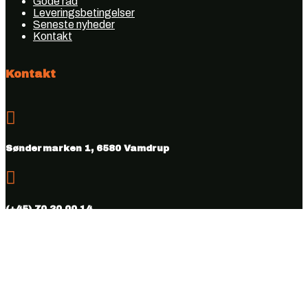
Gode råd
Leveringsbetingelser
Seneste nyheder
Kontakt
Kontakt

Søndermarken 1, 6580 Vamdrup

(+45) 70 20 00 14

info@vmhus.dk
