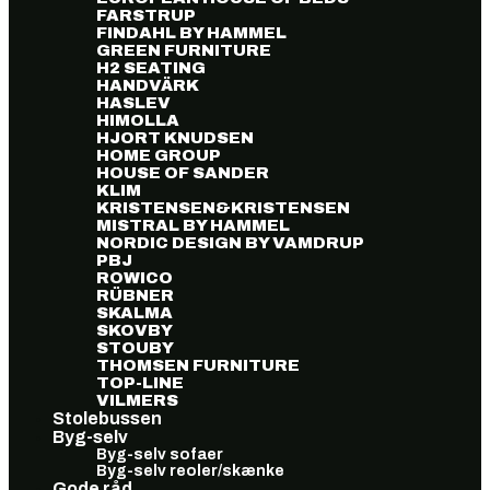
FARSTRUP
FINDAHL BY HAMMEL
GREEN FURNITURE
H2 SEATING
HANDVÄRK
HASLEV
HIMOLLA
HJORT KNUDSEN
HOME GROUP
HOUSE OF SANDER
KLIM
KRISTENSEN&KRISTENSEN
MISTRAL BY HAMMEL
NORDIC DESIGN BY VAMDRUP
PBJ
ROWICO
RÜBNER
SKALMA
SKOVBY
STOUBY
THOMSEN FURNITURE
TOP-LINE
VILMERS
Stolebussen
Byg-selv
Byg-selv sofaer
Byg-selv reoler/skænke
Gode råd