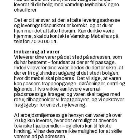
leveret til din bolig med Vamdrup Møbelhus´ egne
chauffører
Det er dit ansvar, at den aftalte leveringsadresse
og leveringstidspunktet er korrekt, og at du er
hjemme i det aftalte tidsrum. Kan du ikke være
hjemme, skal du kontakte Vamdrup Møbelhus på
telefon 70 20 00 14.
Indbæring af varer
Vi leverer dine varer på det sted på adressen, som
du har bestemt – forudsat at der er fri passage.
Inden vi leverer dine varer, bedes du derfor sikre, at
der er fri og uhindret adgang til det sted i boligen,
hvor dit møbel skal placeres. Det vil sige, at varen
kan passere trappeopgange, døråbninger, entré og
lignende. Hvis vi ikke kan levere varen af
pladsmæssige årsager, og varen skal tages med
retur, tilbageholder vi fragtgebyret, og vi opkræver
fragtgebyr for en evt. ny levering.
Af arbejdsmiljømæssige hensyn kan varer på over
70 kg kun leveres, hvor det er muligt at anvende
tekniske hjælpemidler – og ellers kun til første
hindring. Vi har desværre ikke mulighed for at skille
varerne ad på adressen.