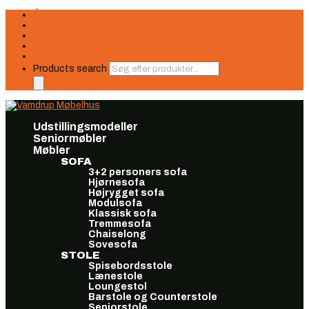
Åbningstider
Finansiering
Seneste nyt
Find os
Book møde
Products search
Udstillingsmodeller
Seniormøbler
Møbler
SOFA
3+2 personers sofa
Hjørnesofa
Højrygget sofa
Modulsofa
Klassisk sofa
Tremmesofa
Chaiselong
Sovesofa
STOLE
Spisebordsstole
Lænestole
Loungestol
Barstole og Counterstole
Seniorstole