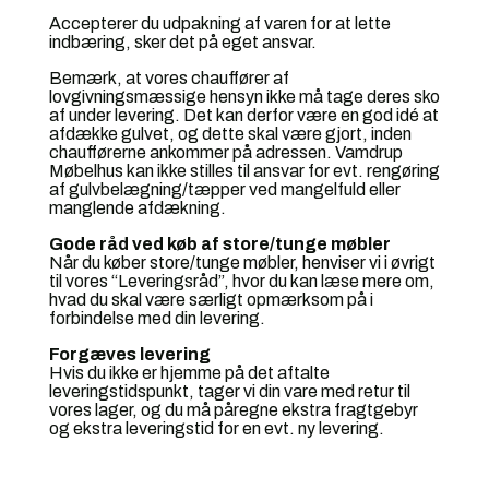
Accepterer du udpakning af varen for at lette
indbæring, sker det på eget ansvar.
Bemærk, at vores chauffører af
lovgivningsmæssige hensyn ikke må tage deres sko
af under levering. Det kan derfor være en god idé at
afdække gulvet, og dette skal være gjort, inden
chaufførerne ankommer på adressen. Vamdrup
Møbelhus kan ikke stilles til ansvar for evt. rengøring
af gulvbelægning/tæpper ved mangelfuld eller
manglende afdækning.
Gode råd ved køb af store/tunge møbler
Når du køber store/tunge møbler, henviser vi i øvrigt
til vores “Leveringsråd”, hvor du kan læse mere om,
hvad du skal være særligt opmærksom på i
forbindelse med din levering.
Forgæves levering
Hvis du ikke er hjemme på det aftalte
leveringstidspunkt, tager vi din vare med retur til
vores lager, og du må påregne ekstra fragtgebyr
og ekstra leveringstid for en evt. ny levering.