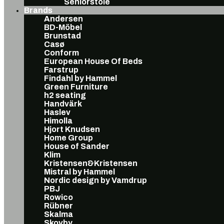
Seniorstole
Brands
Andersen
BD-Möbel
Brunstad
Casø
Conform
European House Of Beds
Farstrup
Findahl by Hammel
Green Furniture
h2 seating
Handvärk
Haslev
Himolla
Hjort Knudsen
Home Group
House of Sander
Klim
Kristensen&Kristensen
Mistral by Hammel
Nordic design by Vamdrup
PBJ
Rowico
Rübner
Skalma
Skovby