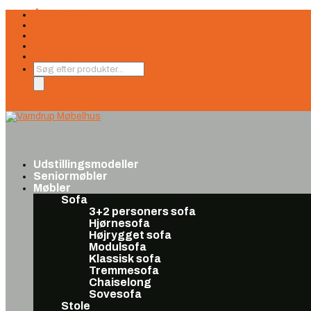
Åbningstider
Finansiering
Seneste nyt
Find os
Book møde
Products
search
0 emner
Udstillingsmodeller
Seniormøbler
Møbler
Sofa
3+2 personers sofa
Hjørnesofa
Højrygget sofa
Modulsofa
Klassisk sofa
Tremmesofa
Chaiselong
Sovesofa
Stole