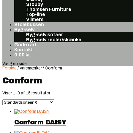
Stouby
Thomsen Furniture
Top-line
Vilmers
Stolebussen
Byg-selv
Byg-selv sofaer
Byg-selv reoler/skænke
Gode råd
Kontakt
0,00
kr.
Vælg en side
Forside
/ Varemærker / Conform
Conform
Viser 1–9 af 15 resultater
Conform DAISY