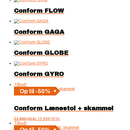
Conform FLOW
Conform GAGA
Conform GLOBE
Conform GYRO
Tilbud!
Op til -50%
Conform Lænestol + skammel
Den
Den
21.999,00
kr.
15.999,00
kr.
oprindelige
aktuelle
Tilbud!
pris
pris
Op til -50%