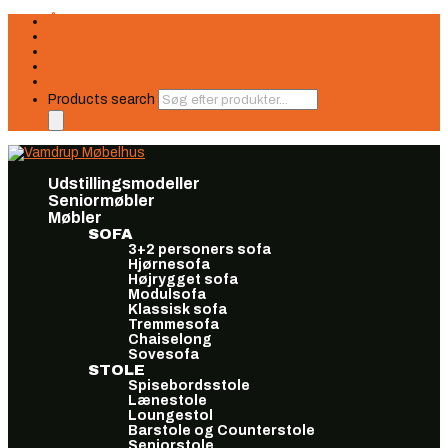
Åbningstider
Finansiering
Seneste nyt
Find os
Book møde
Products search
Udstillingsmodeller
Seniormøbler
Møbler
SOFA
3+2 personers sofa
Hjørnesofa
Højrygget sofa
Modulsofa
Klassisk sofa
Tremmesofa
Chaiselong
Sovesofa
STOLE
Spisebordsstole
Lænestole
Loungestol
Barstole og Counterstole
Seniorstole