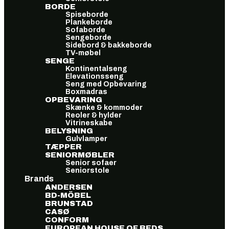
BORDE
Spiseborde
Plankeborde
Sofaborde
Sengeborde
Sidebord & bakkeborde
TV-møbel
SENGE
Kontinentalseng
Elevationsseng
Seng med Opbevaring
Boxmadras
OPBEVARING
Skænke & kommoder
Reoler & hylder
Vitrineskabe
BELYSNING
Gulvlamper
TÆPPER
SENIORMØBLER
Senior sofaer
Seniorstole
Brands
ANDERSEN
BD-MÖBEL
BRUNSTAD
CASØ
CONFORM
EUROPEAN HOUSE OF BEDS