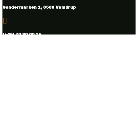
Søndermarken 1, 6580 Vamdrup

(+45) 70 20 00 14

info@vmhus.dk

CVR nr. 28286007
Følg
Følg
Copyright © 2026 Vamdrup Møbelhus. Designed & hosted by
BEST OF
Online.dk.