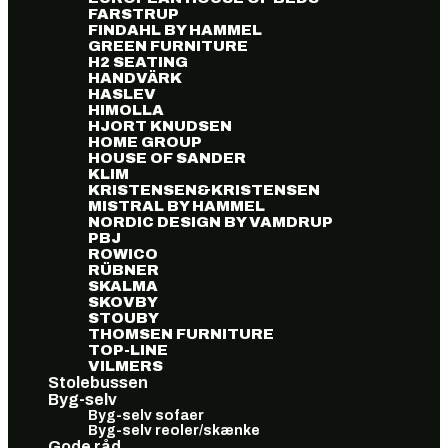
FARSTRUP
FINDAHL BY HAMMEL
GREEN FURNITURE
H2 SEATING
HANDVÄRK
HASLEV
HIMOLLA
HJORT KNUDSEN
HOME GROUP
HOUSE OF SANDER
KLIM
KRISTENSEN&KRISTENSEN
MISTRAL BY HAMMEL
NORDIC DESIGN BY VAMDRUP
PBJ
ROWICO
RÜBNER
SKALMA
SKOVBY
STOUBY
THOMSEN FURNITURE
TOP-LINE
VILMERS
Stolebussen
Byg-selv
Byg-selv sofaer
Byg-selv reoler/skænke
Gode råd