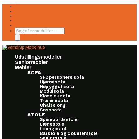
Åbningstider
Finansiering
Seneste nyt
Find os
Book møde
Products
search
Udstillingsmodeller
Seniormøbler
Møbler
SOFA
3+2 personers sofa
Hjørnesofa
Højrygget sofa
Modulsofa
Klassisk sofa
Tremmesofa
Chaiselong
Sovesofa
STOLE
Spisebordsstole
Lænestole
Loungestol
Barstole og Counterstole
Seniorstole