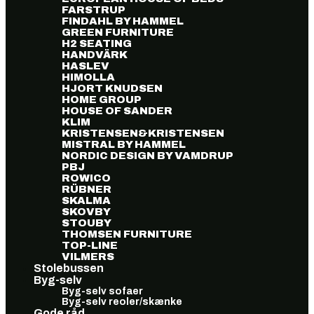
FARSTRUP
FINDAHL BY HAMMEL
GREEN FURNITURE
H2 SEATING
HANDVÄRK
HASLEV
HIMOLLA
HJORT KNUDSEN
HOME GROUP
HOUSE OF SANDER
KLIM
KRISTENSEN&KRISTENSEN
MISTRAL BY HAMMEL
NORDIC DESIGN BY VAMDRUP
PBJ
ROWICO
RÜBNER
SKALMA
SKOVBY
STOUBY
THOMSEN FURNITURE
TOP-LINE
VILMERS
Stolebussen
Byg-selv
Byg-selv sofaer
Byg-selv reoler/skænke
Gode råd