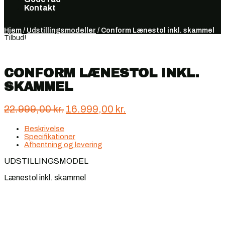
Kontakt
Vælg en side
Hjem
/
Udstillingsmodeller
/ Conform Lænestol inkl. skammel
Tilbud!
CONFORM LÆNESTOL INKL.
SKAMMEL
Den
Den
22.999,00
kr.
16.999,00
kr.
oprindelige
aktuelle
Beskrivelse
pris
pris
Specifikationer
var:
er:
Afhentning og levering
22.999,00 kr..
16.999,00 kr..
UDSTILLINGSMODEL
Lænestol inkl. skammel