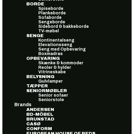
BORDE
Spiseborde
Plankeborde
Sofaborde
Sengeborde
Sidebord & bakkeborde
TV-møbel
SENGE
Kontinentalseng
Elevationsseng
Seng med Opbevaring
Boxmadras
OPBEVARING
Skænke & kommoder
Reoler & hylder
Vitrineskabe
BELYSNING
Gulvlamper
TÆPPER
SENIORMØBLER
Senior sofaer
Seniorstole
Brands
ANDERSEN
BD-MÖBEL
BRUNSTAD
CASØ
CONFORM
EUROPEAN HOUSE OF BEDS