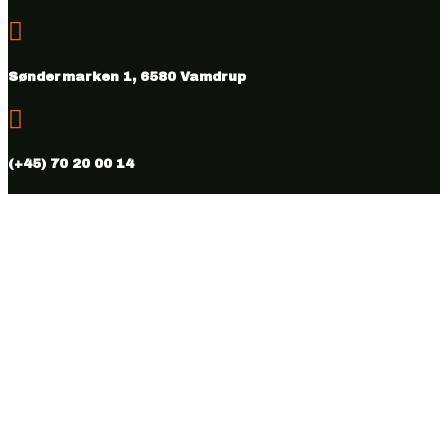

Søndermarken 1, 6580 Vamdrup

(+45) 70 20 00 14

info@vmhus.dk

CVR nr. 28286007
Følg
Følg
Copyright © 2026 Vamdrup Møbelhus. Designed & hosted by
BEST OF