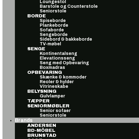
Loungestol
Barstole og Counterstole
Seniorstole
BORDE
Spiseborde
Plankeborde
Sofaborde
Sengeborde
Sidebord & bakkeborde
TV-møbel
SENGE
Kontinentalseng
Elevationsseng
Seng med Opbevaring
Boxmadras
OPBEVARING
Skænke & kommoder
Reoler & hylder
Vitrineskabe
BELYSNING
Gulvlamper
TÆPPER
SENIORMØBLER
Senior sofaer
Seniorstole
Brands
ANDERSEN
BD-MÖBEL
BRUNSTAD