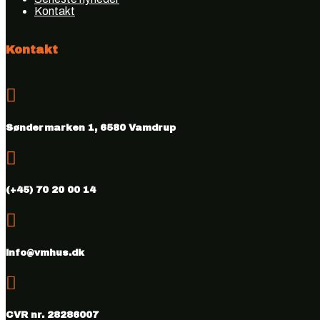
Kontakt
Kontakt

Søndermarken 1, 6580 Vamdrup

(+45) 70 20 00 14

info@vmhus.dk

CVR nr. 28286007