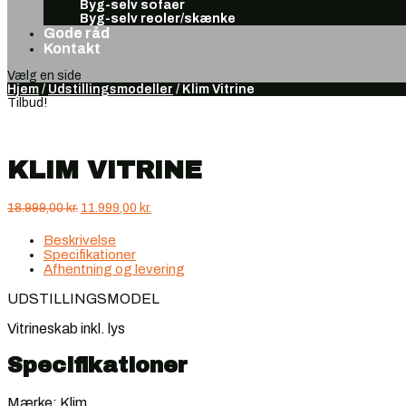
Byg-selv sofaer
Byg-selv reoler/skænke
Gode råd
Kontakt
Vælg en side
Hjem
/
Udstillingsmodeller
/ Klim Vitrine
Tilbud!
KLIM VITRINE
Den
Den
18.999,00
kr.
11.999,00
kr.
oprindelige
aktuelle
pris
pris
Beskrivelse
var:
er:
Specifikationer
18.999,00 kr..
11.999,00 kr..
Afhentning og levering
UDSTILLINGSMODEL
Vitrineskab inkl. lys
Specifikationer
Mærke: Klim