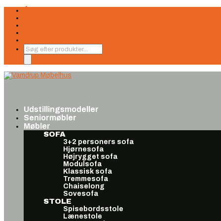
Åbningstider
Finansiering
Seneste nyt
Find os
Book møde
Products
search
Udstillingsmodeller
Seniormøbler
Møbler
SOFA
3+2 personers sofa
Hjørnesofa
Højrygget sofa
Modulsofa
Klassisk sofa
Tremmesofa
Chaiselong
Sovesofa
STOLE
Spisebordsstole
Lænestole