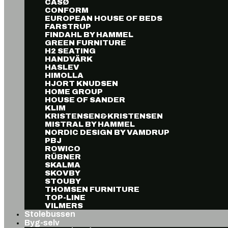
CASØ
CONFORM
EUROPEAN HOUSE OF BEDS
FARSTRUP
FINDAHL BY HAMMEL
GREEN FURNITURE
H2 SEATING
HANDVÄRK
HASLEV
HIMOLLA
HJORT KNUDSEN
HOME GROUP
HOUSE OF SANDER
KLIM
KRISTENSEN&KRISTENSEN
MISTRAL BY HAMMEL
NORDIC DESIGN BY VAMDRUP
PBJ
ROWICO
RÜBNER
SKALMA
SKOVBY
STOUBY
THOMSEN FURNITURE
TOP-LINE
VILMERS
Stolebussen
Byg-selv