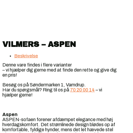
VILMERS – ASPEN
Beskrivelse
Denne vare findes i flere varianter
– vi hjælper dig gerne med at finde den rette og give dig
en pris!
Besøg os på Søndermarken 1, Vamdrup.
Har du spørgsmål? Ring til os på
70 20 00 14
– vi
hjælper gerne!
Aspen
ASPEN-sofaen forener afdæmpet elegance med høj
hverdagskomfort. Det strømlinede design blødes op af
komfortable, fyldige hynder, mens det let hævede stel