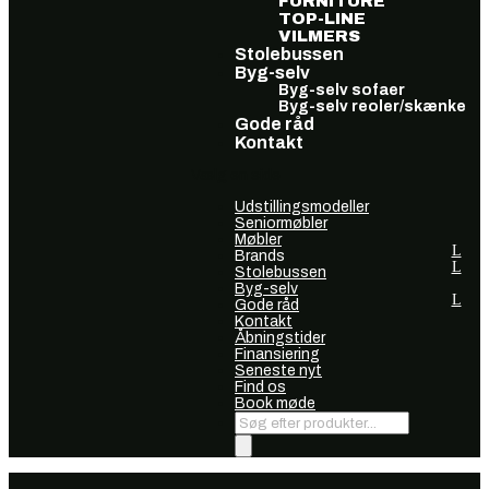
FURNITURE
TOP-LINE
VILMERS
Stolebussen
Byg-selv
Byg-selv sofaer
Byg-selv reoler/skænke
Gode råd
Kontakt
Vælg en side
Udstillingsmodeller
Seniormøbler
Møbler
Brands
Stolebussen
Byg-selv
Gode råd
Kontakt
Åbningstider
Finansiering
Seneste nyt
Find os
Book møde
Products
search