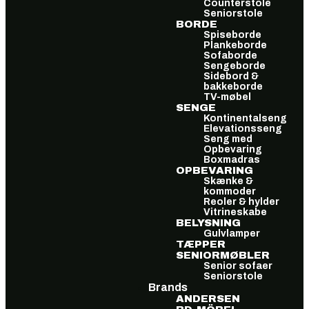
Counterstole
Seniorstole
BORDE
Spiseborde
Plankeborde
Sofaborde
Sengeborde
Sidebord &
bakkeborde
TV-møbel
SENGE
Kontinentalseng
Elevationsseng
Seng med
Opbevaring
Boxmadras
OPBEVARING
Skænke &
kommoder
Reoler & hylder
Vitrineskabe
BELYSNING
Gulvlamper
TÆPPER
SENIORMØBLER
Senior sofaer
Seniorstole
Brands
ANDERSEN