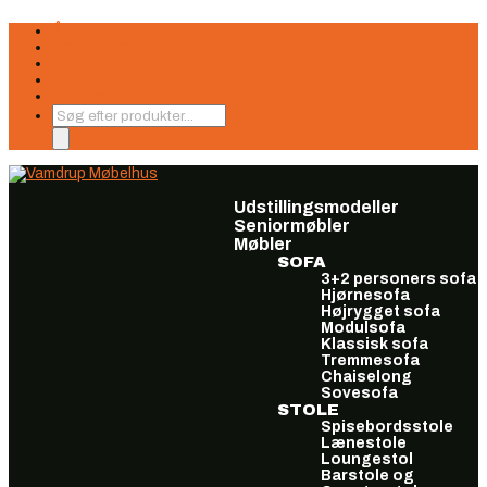
Åbningstider
Finansiering
Seneste nyt
Find os
Book møde
Products
search
Udstillingsmodeller
Seniormøbler
Møbler
SOFA
3+2 personers sofa
Hjørnesofa
Højrygget sofa
Modulsofa
Klassisk sofa
Tremmesofa
Chaiselong
Sovesofa
STOLE
Spisebordsstole
Lænestole
Loungestol
Barstole og