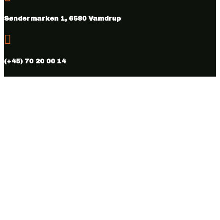
Søndermarken 1, 6580 Vamdrup

(+45) 70 20 00 14

info@vmhus.dk

CVR nr. 28286007
Følg
Følg
Copyright © 2026 Vamdrup Møbelhus. Designed & hosted by
BEST OF
Online.dk.