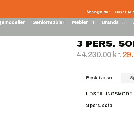
Hjem
/
Udstillingsmodeller
/ 3 pers. sofa Brunstad
Åbningstider
Finansieri
ngsmodeller
Seniormøbler
Møbler
Brands
3 PERS. S
De
44.230,00
kr.
29
opr
pri
var
Beskrivelse
S
44.
UDSTILLINGSMODE
3 pers. sofa