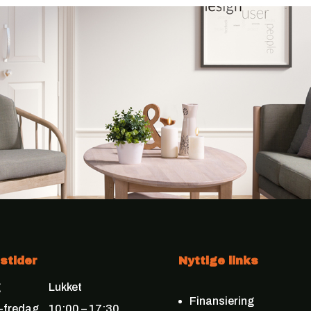
Følg med på Facebook
stider
Nyttige links
g
Lukket
Finansiering
-fredag
10:00 – 17:30