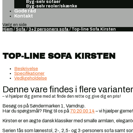
Byg-selv sofaer
Byg-selv reoler/skænke
Gode råd
Kontakt
Vælg en side
Hjem
/
Sofa
/
3+2 personers sofa
/ Top-line Sofa Kirsten
TOP-LINE SOFA KIRSTEN
Beskrivelse
Specifikationer
Vedligeholdelse
Denne vare findes i flere variante
– vi hjælper dig gerne med at finde den rette og give dig en pris!
Besøg os på Søndermarken 1, Vamdrup.
Har du spørgsmål? Ring til os på
70 20 00 14
– vi hjælper gerne
Kirsten er en ægte dansk klassiker med smalle armlæn, elegante
Serien fås som lænestol, 2-, 2,5- og 3-personers sofa samt som