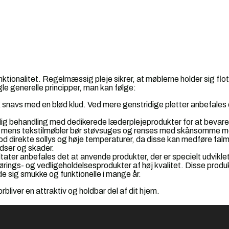
nktionalitet. Regelmæssig pleje sikrer, at møblerne holder sig fl
gle generelle principper, man kan følge:
snavs med en blød klud. Ved mere genstridige pletter anbefales 
ig behandling med dedikerede læderplejeprodukter for at bevar
ng, mens tekstilmøbler bør støvsuges og renses med skånsomme m
 direkte sollys og høje temperaturer, da disse kan medføre fal
idser og skader.
ater anbefales det at anvende produkter, der er specielt udviklet
rings- og vedligeholdelsesprodukter af høj kvalitet. Disse produk
de sig smukke og funktionelle i mange år.
rbliver en attraktiv og holdbar del af dit hjem.