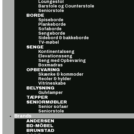
Loungestol
Barstole og Counterstole
Seniorstole
BORDE
Spiseborde
Plankeborde
Sofaborde
Sengeborde
Sidebord & bakkeborde
TV-møbel
SENGE
Kontinentalseng
Elevationsseng
Seng med Opbevaring
Boxmadras
OPBEVARING
Skænke & kommoder
Reoler & hylder
Vitrineskabe
BELYSNING
Gulvlamper
TÆPPER
SENIORMØBLER
Senior sofaer
Seniorstole
Brands
ANDERSEN
BD-MÖBEL
BRUNSTAD