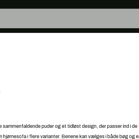
r
!
 sammenfaldende puder og et tidløst design, der passer ind i de 
 hjørnesofa i flere varianter. Benene kan vælges i både bøg og 