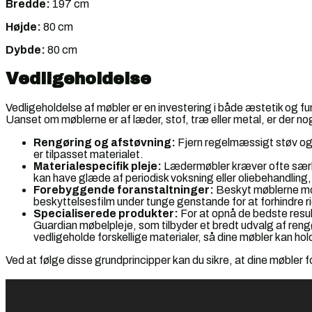
Bredde:
197 cm
Højde:
80 cm
Dybde:
80 cm
Vedligeholdelse
Vedligeholdelse af møbler er en investering i både æstetik og fu
Uanset om møblerne er af læder, stof, træ eller metal, er der no
Rengøring og afstøvning:
Fjern regelmæssigt støv og 
er tilpasset materialet.
Materialespecifik pleje:
Lædermøbler kræver ofte særl
kan have glæde af periodisk voksning eller oliebehandli
Forebyggende foranstaltninger:
Beskyt møblerne mod
beskyttelsesfilm under tunge genstande for at forhindre r
Specialiserede produkter:
For at opnå de bedste result
Guardian møbelpleje, som tilbyder et bredt udvalg af rengø
vedligeholde forskellige materialer, så dine møbler kan hol
Ved at følge disse grundprincipper kan du sikre, at dine møbler fo