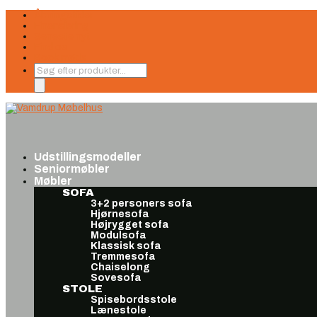
Åbningstider
Finansiering
Seneste nyt
Find os
Book møde
Products
search
Udstillingsmodeller
Seniormøbler
Møbler
SOFA
3+2 personers sofa
Hjørnesofa
Højrygget sofa
Modulsofa
Klassisk sofa
Tremmesofa
Chaiselong
Sovesofa
STOLE
Spisebordsstole
Lænestole