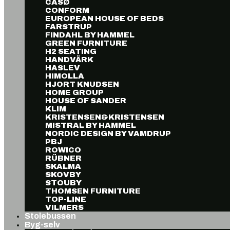
CASØ
CONFORM
EUROPEAN HOUSE OF BEDS
FARSTRUP
FINDAHL BY HAMMEL
GREEN FURNITURE
H2 SEATING
HANDVÄRK
HASLEV
HIMOLLA
HJORT KNUDSEN
HOME GROUP
HOUSE OF SANDER
KLIM
KRISTENSEN&KRISTENSEN
MISTRAL BY HAMMEL
NORDIC DESIGN BY VAMDRUP
PBJ
ROWICO
RÜBNER
SKALMA
SKOVBY
STOUBY
THOMSEN FURNITURE
TOP-LINE
VILMERS
Stolebussen
Byg-selv