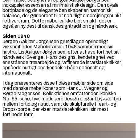
indkapsler essensen af minimalistisk design. Den ovale
bordplade og de elegante ben skaber en harmonisk
balance, der gør bordet til et naturligt omdrejningspunkt
i ethvert rum. Dette møbel er ikke blot smukt; det er
også en hyldest til dansk designtradition og håndværk.
Siden 1948
Jørgen Aakjær Jørgensen grundlagde oprindeligt
virksomheden Møbelintarsia i 1948 sammen med sin
hustru, Lis Aakjær Jørgensen, efter at have forfinet sit
håndværk i Sverige. Hans designs, kendetegnet ved
enestående træarbejde og raffinerede intarsiateknikker,
opnåede hurtigt anerkendelse både nationalt og
internationalt.
I dag præsenteres disse tidløse møbler side om side
med danske møbelikoner som Hans J. Wegner og
Børge Mogensen. Kollektionen omfatter den ikoniske
No. 55-serie, hvis modulære design elegant bygger bro
mellem fortid og nutid, samt de skulpturelle Heart- og
Drops-borde, der viser intarsiateknikken i sin mest
forfinede form.