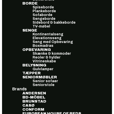
BORDE
Spiseborde
Plankeborde
Sofaborde
Sengeborde
Sidebord & bakkeborde
TV-møbel
SENGE
Kontinentalseng
Elevationsseng
Seng med Opbevaring
Boxmadras
OPBEVARING
Skænke & kommoder
Reoler & hylder
Vitrineskabe
BELYSNING
Gulvlamper
TÆPPER
SENIORMØBLER
Senior sofaer
Seniorstole
Brands
ANDERSEN
BD-MÖBEL
BRUNSTAD
CASØ
CONFORM
EUROPEAN HOUSE OF BEDS