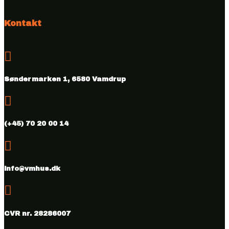
Kontakt

Søndermarken 1, 6580 Vamdrup

(+45) 70 20 00 14

info@vmhus.dk

CVR nr. 28286007