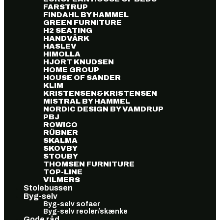
FARSTRUP
FINDAHL BY HAMMEL
GREEN FURNITURE
H2 SEATING
HANDVÄRK
HASLEV
HIMOLLA
HJORT KNUDSEN
HOME GROUP
HOUSE OF SANDER
KLIM
KRISTENSEN&KRISTENSEN
MISTRAL BY HAMMEL
NORDIC DESIGN BY VAMDRUP
PBJ
ROWICO
RÜBNER
SKALMA
SKOVBY
STOUBY
THOMSEN FURNITURE
TOP-LINE
VILMERS
Stolebussen
Byg-selv
Byg-selv sofaer
Byg-selv reoler/skænke
Gode råd