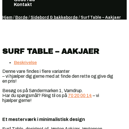
Kontakt
Vælg en side
Hjem
/
Borde
/
Sidebord & bakkeborde
/ Surf Table – Aakjaer
SURF TABLE – AAKJAER
Beskrivelse
Denne vare findes i flere varianter
– vi hjælper dig gerne med at finde den rette og give dig
en pris!
Besøg os på Søndermarken 1, Vamdrup.
Har du spørgsmål? Ring til os på
70 20 00 14
– vi
hjælper gerne!
Et mesterværk i minimalistisk design
Surf Table, designet af Jørgen Aakjær Jørgensen,