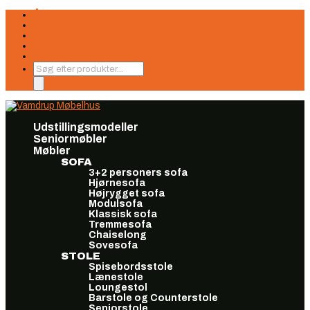
Åbningstider
Finansiering
Seneste nyt
Find os
Book møde
Products
search
Udstillingsmodeller
Seniormøbler
Møbler
SOFA
3+2 personers sofa
Hjørnesofa
Højrygget sofa
Modulsofa
Klassisk sofa
Tremmesofa
Chaiselong
Sovesofa
STOLE
Spisebordsstole
Lænestole
Loungestol
Barstole og Counterstole
Seniorstole