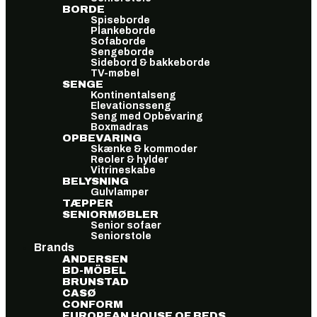
BORDE
Spiseborde
Plankeborde
Sofaborde
Sengeborde
Sidebord & bakkeborde
TV-møbel
SENGE
Kontinentalseng
Elevationsseng
Seng med Opbevaring
Boxmadras
OPBEVARING
Skænke & kommoder
Reoler & hylder
Vitrineskabe
BELYSNING
Gulvlamper
TÆPPER
SENIORMØBLER
Senior sofaer
Seniorstole
Brands
ANDERSEN
BD-MÖBEL
BRUNSTAD
CASØ
CONFORM
EUROPEAN HOUSE OF BEDS