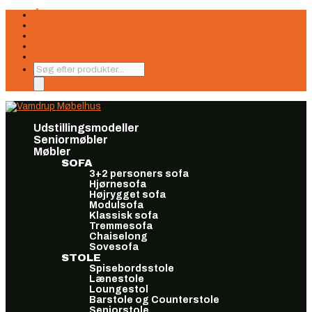
Åbningstider
Finansiering
Seneste nyt
Find os
Book møde
Products
search
Udstillingsmodeller
Seniormøbler
Møbler
SOFA
3+2 personers sofa
Hjørnesofa
Højrygget sofa
Modulsofa
Klassisk sofa
Tremmesofa
Chaiselong
Sovesofa
STOLE
Spisebordsstole
Lænestole
Loungestol
Barstole og Counterstole
Seniorstole