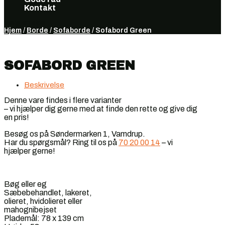
Kontakt
Vælg en side
Hjem
/
Borde
/
Sofaborde
/ Sofabord Green
SOFABORD GREEN
Beskrivelse
Denne vare findes i flere varianter
– vi hjælper dig gerne med at finde den rette og give dig
en pris!
Besøg os på Søndermarken 1, Vamdrup.
Har du spørgsmål? Ring til os på
70 20 00 14
– vi
hjælper gerne!
Bøg eller eg
Sæbebehandlet, lakeret,
olieret, hvidolieret eller
mahognibejset
Plademål: 78 x 139 cm