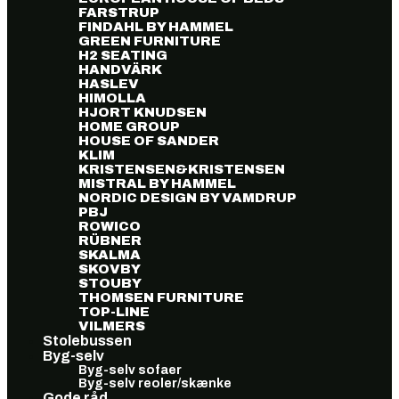
FARSTRUP
FINDAHL BY HAMMEL
GREEN FURNITURE
H2 SEATING
HANDVÄRK
HASLEV
HIMOLLA
HJORT KNUDSEN
HOME GROUP
HOUSE OF SANDER
KLIM
KRISTENSEN&KRISTENSEN
MISTRAL BY HAMMEL
NORDIC DESIGN BY VAMDRUP
PBJ
ROWICO
RÜBNER
SKALMA
SKOVBY
STOUBY
THOMSEN FURNITURE
TOP-LINE
VILMERS
Stolebussen
Byg-selv
Byg-selv sofaer
Byg-selv reoler/skænke
Gode råd