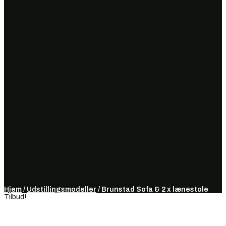
Hjem
/
Udstillingsmodeller
/ Brunstad Sofa & 2 x lænestole
Tilbud!