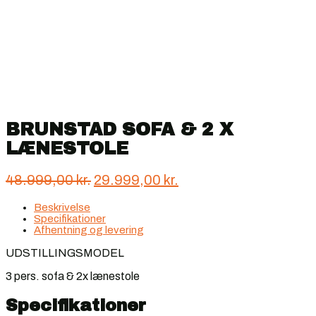
BRUNSTAD SOFA & 2 X
LÆNESTOLE
Den
Den
48.999,00
kr.
29.999,00
kr.
oprindelige
aktuelle
Beskrivelse
pris
pris
Specifikationer
var:
er:
Afhentning og levering
48.999,00 kr..
29.999,00 kr..
UDSTILLINGSMODEL
3 pers. sofa & 2x lænestole
Specifikationer