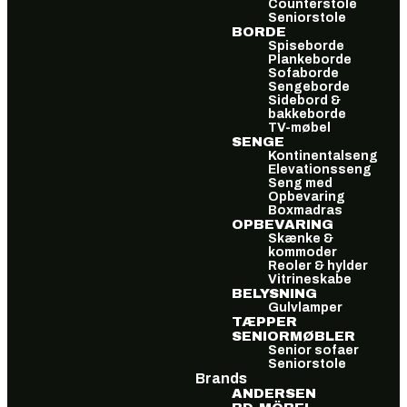
Counterstole
Seniorstole
BORDE
Spiseborde
Plankeborde
Sofaborde
Sengeborde
Sidebord &
bakkeborde
TV-møbel
SENGE
Kontinentalseng
Elevationsseng
Seng med
Opbevaring
Boxmadras
OPBEVARING
Skænke &
kommoder
Reoler & hylder
Vitrineskabe
BELYSNING
Gulvlamper
TÆPPER
SENIORMØBLER
Senior sofaer
Seniorstole
Brands
ANDERSEN