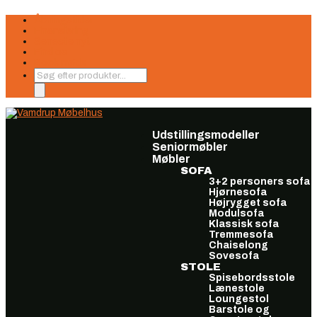
Åbningstider
Finansiering
Seneste nyt
Find os
Book møde
Products
search
Udstillingsmodeller
Seniormøbler
Møbler
SOFA
3+2 personers sofa
Hjørnesofa
Højrygget sofa
Modulsofa
Klassisk sofa
Tremmesofa
Chaiselong
Sovesofa
STOLE
Spisebordsstole
Lænestole
Loungestol
Barstole og