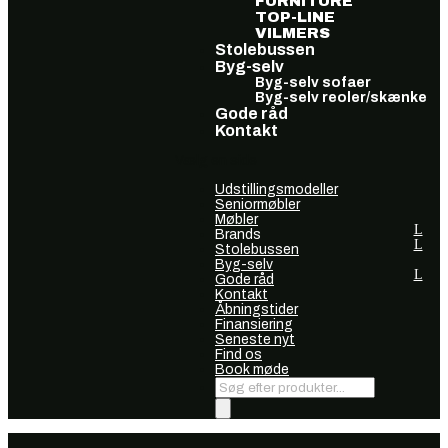
FURNITURE
TOP-LINE
VILMERS
Stolebussen
Byg-selv
Byg-selv sofaer
Byg-selv reoler/skænke
Gode råd
Kontakt
Vælg en side
Udstillingsmodeller
Seniormøbler
Møbler
Brands
Stolebussen
Byg-selv
Gode råd
Kontakt
Åbningstider
Finansiering
Seneste nyt
Find os
Book møde
Products
search