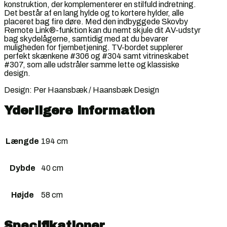
konstruktion, der komplementerer en stilfuld indretning.
Det består af en lang hylde og to kortere hylder, alle
placeret bag fire døre. Med den indbyggede Skovby
Remote Link®-funktion kan du nemt skjule dit AV-udstyr
bag skydelågerne, samtidig med at du bevarer
muligheden for fjernbetjening. TV-bordet supplerer
perfekt skænkene #306 og #304 samt vitrineskabet
#307, som alle udstråler samme lette og klassiske
design.
Design: Per Haansbæk / Haansbæk Design
Yderligere information
Længde
194 cm
Dybde
40 cm
Højde
58 cm
Specifikationer