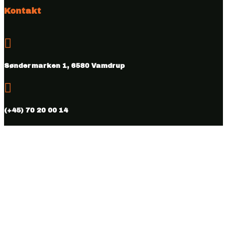
Kontakt

Søndermarken 1, 6580 Vamdrup

(+45) 70 20 00 14

info@vmhus.dk

CVR nr. 28286007
Følg