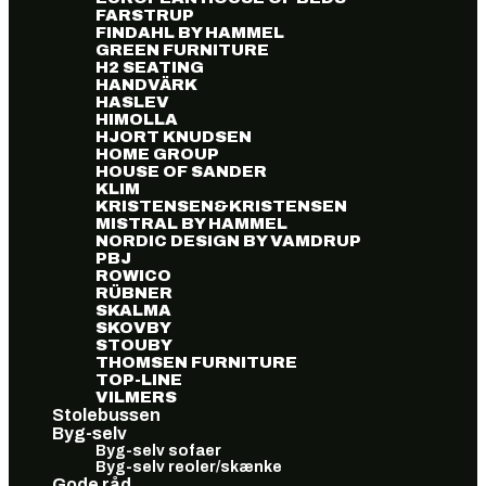
FARSTRUP
FINDAHL BY HAMMEL
GREEN FURNITURE
H2 SEATING
HANDVÄRK
HASLEV
HIMOLLA
HJORT KNUDSEN
HOME GROUP
HOUSE OF SANDER
KLIM
KRISTENSEN&KRISTENSEN
MISTRAL BY HAMMEL
NORDIC DESIGN BY VAMDRUP
PBJ
ROWICO
RÜBNER
SKALMA
SKOVBY
STOUBY
THOMSEN FURNITURE
TOP-LINE
VILMERS
Stolebussen
Byg-selv
Byg-selv sofaer
Byg-selv reoler/skænke
Gode råd