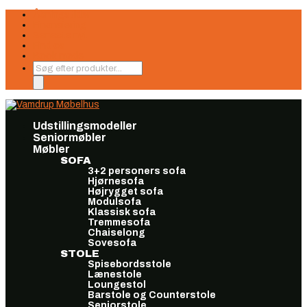
Åbningstider
Finansiering
Seneste nyt
Find os
Book møde
Products
search
Udstillingsmodeller
Seniormøbler
Møbler
SOFA
3+2 personers sofa
Hjørnesofa
Højrygget sofa
Modulsofa
Klassisk sofa
Tremmesofa
Chaiselong
Sovesofa
STOLE
Spisebordsstole
Lænestole
Loungestol
Barstole og Counterstole
Seniorstole