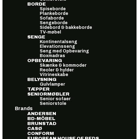
BORDE
Spiseborde
Plankeborde
Sofaborde
Sengeborde
Sidebord & bakkeborde
TV-møbel
SENGE
Kontinentalseng
Elevationsseng
Seng med Opbevaring
Boxmadras
OPBEVARING
Skænke & kommoder
Reoler & hylder
Vitrineskabe
BELYSNING
Gulvlamper
TÆPPER
SENIORMØBLER
Senior sofaer
Seniorstole
Brands
ANDERSEN
BD-MÖBEL
BRUNSTAD
CASØ
CONFORM
EUROPEAN HOUSE OF BEDS