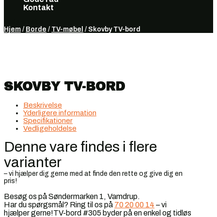
Kontakt
Vælg en side
Hjem
/
Borde
/
TV-møbel
/ Skovby TV-bord
SKOVBY TV-BORD
Beskrivelse
Yderligere information
Specifikationer
Vedligeholdelse
Denne vare findes i flere
varianter
– vi hjælper dig gerne med at finde den rette og give dig en
pris!
Besøg os på Søndermarken 1, Vamdrup.
Har du spørgsmål? Ring til os på
70 20 00 14
– vi
hjælper gerne!TV-bord #305 byder på en enkel og tidløs