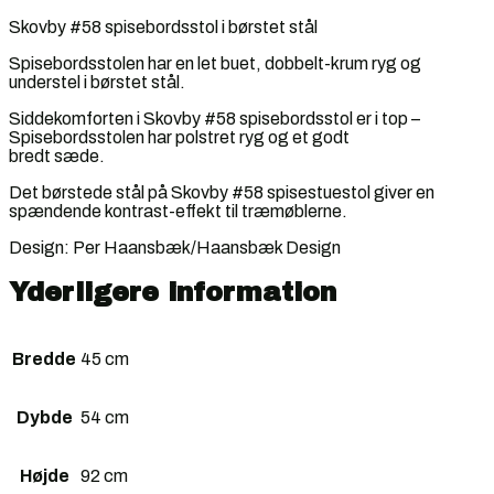
Skovby #58 spisebordsstol i børstet stål
Spisebordsstolen har en let buet, dobbelt-krum ryg og
understel i børstet stål.
Siddekomforten i Skovby #58 spisebordsstol er i top –
Spisebordsstolen har polstret ryg og et godt
bredt sæde.
Det børstede stål på Skovby #58 spisestuestol giver en
spændende kontrast-effekt til træmøblerne.
Design: Per Haansbæk/Haansbæk Design
Yderligere information
Bredde
45 cm
Dybde
54 cm
Højde
92 cm