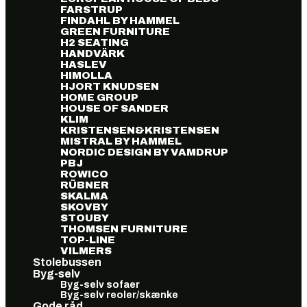
FARSTRUP
FINDAHL BY HAMMEL
GREEN FURNITURE
H2 SEATING
HANDVÄRK
HASLEV
HIMOLLA
HJORT KNUDSEN
HOME GROUP
HOUSE OF SANDER
KLIM
KRISTENSEN&KRISTENSEN
MISTRAL BY HAMMEL
NORDIC DESIGN BY VAMDRUP
PBJ
ROWICO
RÜBNER
SKALMA
SKOVBY
STOUBY
THOMSEN FURNITURE
TOP-LINE
VILMERS
Stolebussen
Byg-selv
Byg-selv sofaer
Byg-selv reoler/skænke
Gode råd