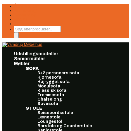
Åbningstider
Finansiering
Seneste nyt
Find os
Book møde
Products
search
Udstillingsmodeller
Seniormøbler
Møbler
SOFA
3+2 personers sofa
Hjørnesofa
Højrygget sofa
Modulsofa
Klassisk sofa
Tremmesofa
Chaiselong
Sovesofa
STOLE
Spisebordsstole
Lænestole
Loungestol
Barstole og Counterstole
Seniorstole