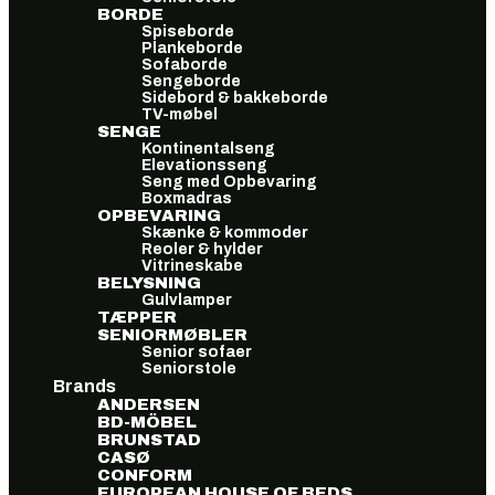
BORDE
Spiseborde
Plankeborde
Sofaborde
Sengeborde
Sidebord & bakkeborde
TV-møbel
SENGE
Kontinentalseng
Elevationsseng
Seng med Opbevaring
Boxmadras
OPBEVARING
Skænke & kommoder
Reoler & hylder
Vitrineskabe
BELYSNING
Gulvlamper
TÆPPER
SENIORMØBLER
Senior sofaer
Seniorstole
Brands
ANDERSEN
BD-MÖBEL
BRUNSTAD
CASØ
CONFORM
EUROPEAN HOUSE OF BEDS