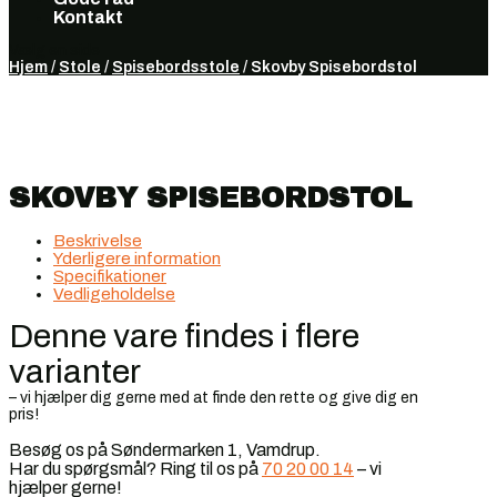
Kontakt
Vælg en side
Hjem
/
Stole
/
Spisebordsstole
/ Skovby Spisebordstol
SKOVBY SPISEBORDSTOL
Beskrivelse
Yderligere information
Specifikationer
Vedligeholdelse
Denne vare findes i flere
varianter
– vi hjælper dig gerne med at finde den rette og give dig en
pris!
Besøg os på Søndermarken 1, Vamdrup.
Har du spørgsmål? Ring til os på
70 20 00 14
– vi
hjælper gerne!