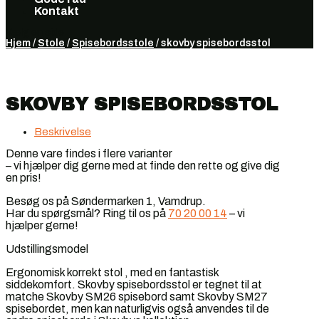
Kontakt
Vælg en side
Hjem
/
Stole
/
Spisebordsstole
/ skovby spisebordsstol
SKOVBY SPISEBORDSSTOL
Beskrivelse
Denne vare findes i flere varianter
– vi hjælper dig gerne med at finde den rette og give dig
en pris!
Besøg os på Søndermarken 1, Vamdrup.
Har du spørgsmål? Ring til os på
70 20 00 14
– vi
hjælper gerne!
Udstillingsmodel
Ergonomisk korrekt stol , med en fantastisk
siddekomfort.
Skovby spisebordsstol er tegnet til at
matche Skovby SM26 spisebord samt Skovby SM27
spisebordet, men kan naturligvis også anvendes til de