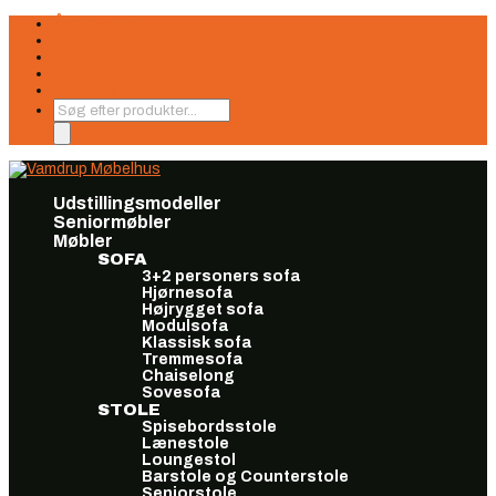
Åbningstider
Finansiering
Seneste nyt
Find os
Book møde
Products
search
Udstillingsmodeller
Seniormøbler
Møbler
SOFA
3+2 personers sofa
Hjørnesofa
Højrygget sofa
Modulsofa
Klassisk sofa
Tremmesofa
Chaiselong
Sovesofa
STOLE
Spisebordsstole
Lænestole
Loungestol
Barstole og Counterstole
Seniorstole