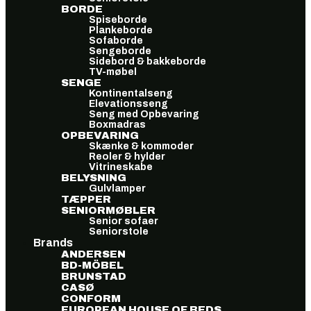
BORDE
Spiseborde
Plankeborde
Sofaborde
Sengeborde
Sidebord & bakkeborde
TV-møbel
SENGE
Kontinentalseng
Elevationsseng
Seng med Opbevaring
Boxmadras
OPBEVARING
Skænke & kommoder
Reoler & hylder
Vitrineskabe
BELYSNING
Gulvlamper
TÆPPER
SENIORMØBLER
Senior sofaer
Seniorstole
Brands
ANDERSEN
BD-MÖBEL
BRUNSTAD
CASØ
CONFORM
EUROPEAN HOUSE OF BEDS