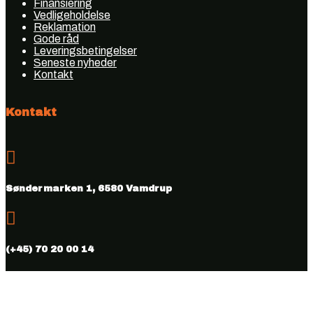
Finansiering
Vedligeholdelse
Reklamation
Gode råd
Leveringsbetingelser
Seneste nyheder
Kontakt
Kontakt

Søndermarken 1, 6580 Vamdrup

(+45) 70 20 00 14

info@vmhus.dk