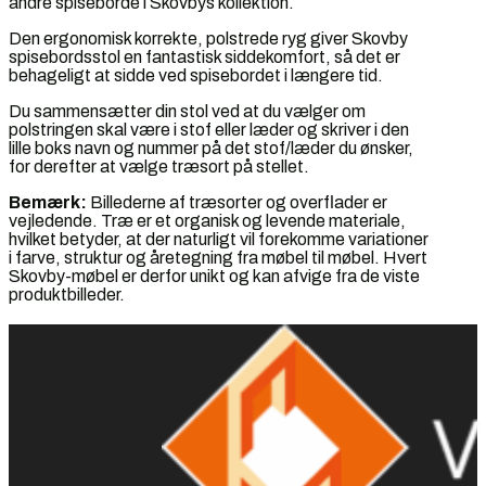
andre spiseborde i Skovbys kollektion.
Den ergonomisk korrekte, polstrede ryg giver Skovby
spisebordsstol en fantastisk siddekomfort, så det er
behageligt at sidde ved spisebordet i længere tid.
Du sammensætter din stol ved at du vælger om
polstringen skal være i stof eller læder og skriver i den
lille boks navn og nummer på det stof/læder du ønsker,
for derefter at vælge træsort på stellet.
Bemærk:
Billederne af træsorter og overflader er
vejledende. Træ er et organisk og levende materiale,
hvilket betyder, at der naturligt vil forekomme variationer
i farve, struktur og åretegning fra møbel til møbel. Hvert
Skovby-møbel er derfor unikt og kan afvige fra de viste
produktbilleder.