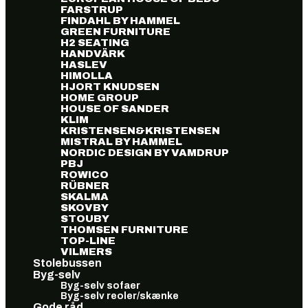
FARSTRUP
FINDAHL BY HAMMEL
GREEN FURNITURE
H2 SEATING
HANDVÄRK
HASLEV
HIMOLLA
HJORT KNUDSEN
HOME GROUP
HOUSE OF SANDER
KLIM
KRISTENSEN&KRISTENSEN
MISTRAL BY HAMMEL
NORDIC DESIGN BY VAMDRUP
PBJ
ROWICO
RÜBNER
SKALMA
SKOVBY
STOUBY
THOMSEN FURNITURE
TOP-LINE
VILMERS
Stolebussen
Byg-selv
Byg-selv sofaer
Byg-selv reoler/skænke
Gode råd