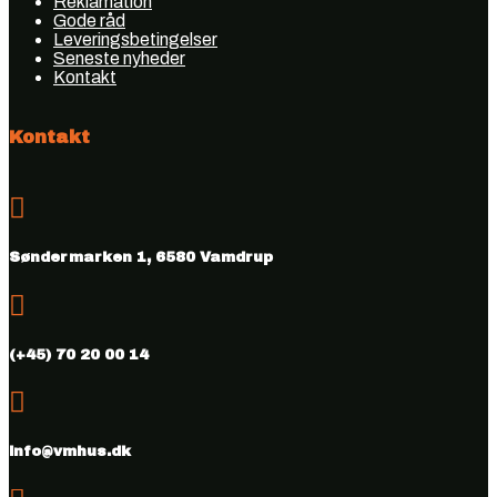
Reklamation
Gode råd
Leveringsbetingelser
Seneste nyheder
Kontakt
Kontakt

Søndermarken 1, 6580 Vamdrup

(+45) 70 20 00 14

info@vmhus.dk