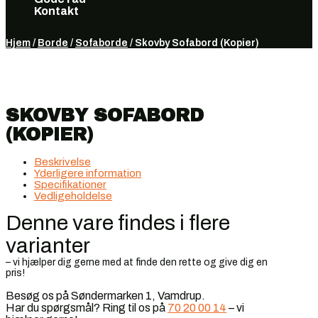
Kontakt
Vælg en side
Hjem
/
Borde
/
Sofaborde
/ Skovby Sofabord (Kopier)
SKOVBY SOFABORD
(KOPIER)
Beskrivelse
Yderligere information
Specifikationer
Vedligeholdelse
Denne vare findes i flere
varianter
– vi hjælper dig gerne med at finde den rette og give dig en
pris!
Besøg os på Søndermarken 1, Vamdrup.
Har du spørgsmål? Ring til os på
70 20 00 14
– vi