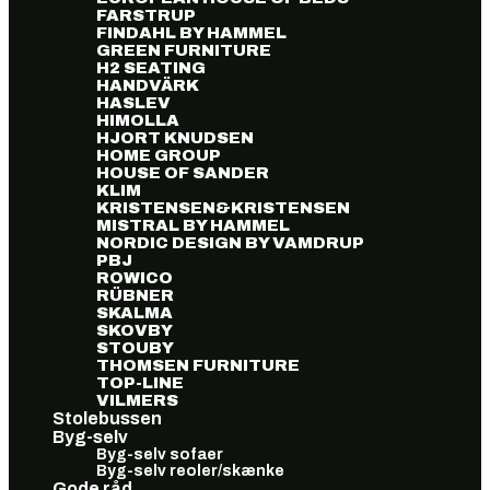
FARSTRUP
FINDAHL BY HAMMEL
GREEN FURNITURE
H2 SEATING
HANDVÄRK
HASLEV
HIMOLLA
HJORT KNUDSEN
HOME GROUP
HOUSE OF SANDER
KLIM
KRISTENSEN&KRISTENSEN
MISTRAL BY HAMMEL
NORDIC DESIGN BY VAMDRUP
PBJ
ROWICO
RÜBNER
SKALMA
SKOVBY
STOUBY
THOMSEN FURNITURE
TOP-LINE
VILMERS
Stolebussen
Byg-selv
Byg-selv sofaer
Byg-selv reoler/skænke
Gode råd