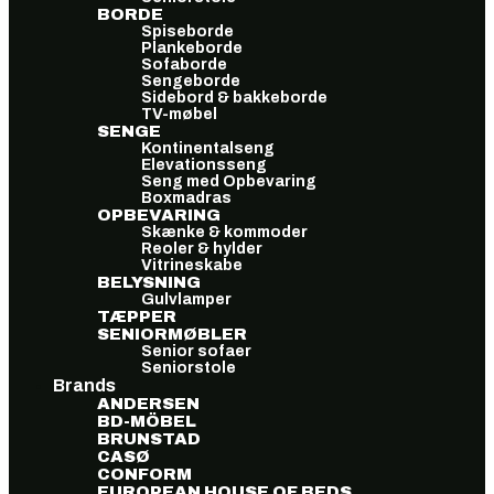
BORDE
Spiseborde
Plankeborde
Sofaborde
Sengeborde
Sidebord & bakkeborde
TV-møbel
SENGE
Kontinentalseng
Elevationsseng
Seng med Opbevaring
Boxmadras
OPBEVARING
Skænke & kommoder
Reoler & hylder
Vitrineskabe
BELYSNING
Gulvlamper
TÆPPER
SENIORMØBLER
Senior sofaer
Seniorstole
Brands
ANDERSEN
BD-MÖBEL
BRUNSTAD
CASØ
CONFORM
EUROPEAN HOUSE OF BEDS