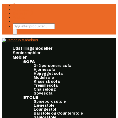
Åbningstider
Finansiering
Seneste nyt
Find os
Book møde
Products
search
Udstillingsmodeller
Seniormøbler
Møbler
SOFA
3+2 personers sofa
Hjørnesofa
Højrygget sofa
Modulsofa
Klassisk sofa
Tremmesofa
Chaiselong
Sovesofa
STOLE
Spisebordsstole
Lænestole
Loungestol
Barstole og Counterstole
Seniorstole