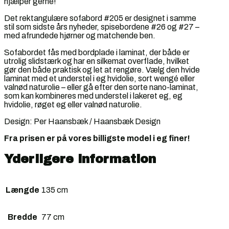
hjælper gerne!
Det rektangulære sofabord #205 er designet i samme
stil som sidste års nyheder, spisebordene #26 og #27 –
med afrundede hjørner og matchende ben.
Sofabordet fås med bordplade i laminat, der både er
utrolig slidstærk og har en silkemat overflade, hvilket
gør den både praktisk og let at rengøre. Vælg den hvide
laminat med et understel i eg hvidolie, sort wengé eller
valnød naturolie – eller gå efter den sorte nano-laminat,
som kan kombineres med understel i lakeret eg, eg
hvidolie, røget eg eller valnød naturolie.
Design: Per Haansbæk / Haansbæk Design
Fra prisen er på vores billigste model i eg finer!
Yderligere information
Længde
135 cm
Bredde
77 cm