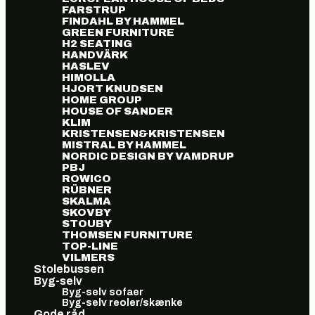
FARSTRUP
FINDAHL BY HAMMEL
GREEN FURNITURE
H2 SEATING
HANDVÄRK
HASLEV
HIMOLLA
HJORT KNUDSEN
HOME GROUP
HOUSE OF SANDER
KLIM
KRISTENSEN&KRISTENSEN
MISTRAL BY HAMMEL
NORDIC DESIGN BY VAMDRUP
PBJ
ROWICO
RÜBNER
SKALMA
SKOVBY
STOUBY
THOMSEN FURNITURE
TOP-LINE
VILMERS
Stolebussen
Byg-selv
Byg-selv sofaer
Byg-selv reoler/skænke
Gode råd