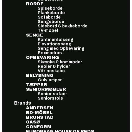
BORDE
Spiseborde
Plankeborde
Sofaborde
Sengeborde
Sidebord & bakkeborde
TV-møbel
SENGE
Kontinentalseng
Elevationsseng
Seng med Opbevaring
Boxmadras
OPBEVARING
Skænke & kommoder
Reoler & hylder
Vitrineskabe
BELYSNING
Gulvlamper
TÆPPER
SENIORMØBLER
Senior sofaer
Seniorstole
Brands
ANDERSEN
BD-MÖBEL
BRUNSTAD
CASØ
CONFORM
EUROPEAN HOUSE OF BEDS