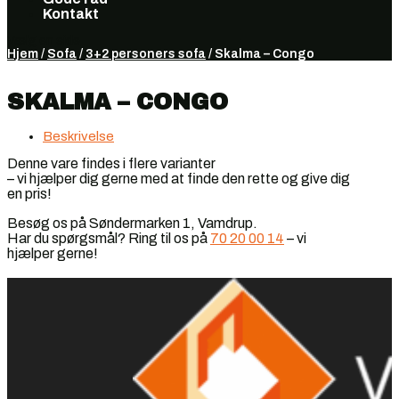
Kontakt
Vælg en side
Hjem
/
Sofa
/
3+2 personers sofa
/ Skalma – Congo
SKALMA – CONGO
Beskrivelse
Denne vare findes i flere varianter
– vi hjælper dig gerne med at finde den rette og give dig
en pris!
Besøg os på Søndermarken 1, Vamdrup.
Har du spørgsmål? Ring til os på
70 20 00 14
– vi
hjælper gerne!