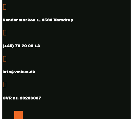

Søndermarken 1, 6580 Vamdrup

(+45) 70 20 00 14

info@vmhus.dk

CVR nr. 28286007
Følg
Følg
Copyright © 2026 Vamdrup Møbelhus. Designed & hosted by
BEST OF