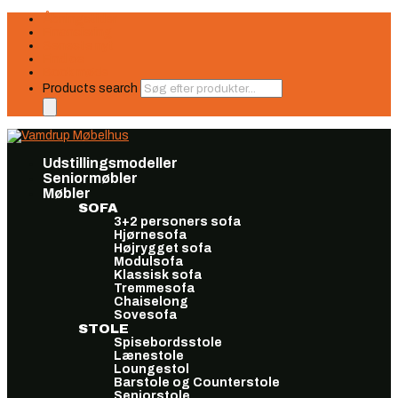
Åbningstider
Finansiering
Seneste nyt
Find os
Book møde
Products search
Udstillingsmodeller
Seniormøbler
Møbler
SOFA
3+2 personers sofa
Hjørnesofa
Højrygget sofa
Modulsofa
Klassisk sofa
Tremmesofa
Chaiselong
Sovesofa
STOLE
Spisebordsstole
Lænestole
Loungestol
Barstole og Counterstole
Seniorstole