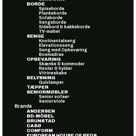
BORDE
Spiseborde
Plankeborde
Sofaborde
Sengeborde
Sidebord & bakkeborde
TV-møbel
SENGE
Kontinentalseng
Elevationsseng
Seng med Opbevaring
Boxmadras
OPBEVARING
Skænke & kommoder
Reoler & hylder
Vitrineskabe
BELYSNING
Gulvlamper
TÆPPER
SENIORMØBLER
Senior sofaer
Seniorstole
Brands
ANDERSEN
BD-MÖBEL
BRUNSTAD
CASØ
CONFORM
EUROPEAN HOUSE OF BEDS