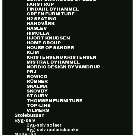
FARSTRUP
FINDAHL BY HAMMEL
GREEN FURNITURE
H2 SEATING
HANDVÄRK
HASLEV
HIMOLLA
HJORT KNUDSEN
HOME GROUP
HOUSE OF SANDER
KLIM
KRISTENSEN&KRISTENSEN
MISTRAL BY HAMMEL
NORDIC DESIGN BY VAMDRUP
PBJ
ROWICO
RÜBNER
SKALMA
SKOVBY
STOUBY
THOMSEN FURNITURE
TOP-LINE
VILMERS
Stolebussen
Byg-selv
Byg-selv sofaer
Byg-selv reoler/skænke
Gode råd