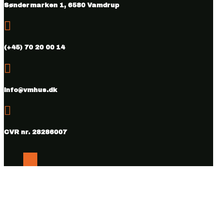
Søndermarken 1, 6580 Vamdrup

(+45) 70 20 00 14

info@vmhus.dk

CVR nr. 28286007
Følg
Følg
Copyright © 2026 Vamdrup Møbelhus. Designed & hosted by
BEST OF
Online.dk.