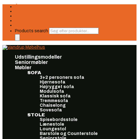
Åbningstider
Finansiering
Seneste nyt
Find os
Book møde
Products search
Udstillingsmodeller
Seniormøbler
Møbler
SOFA
3+2 personers sofa
Hjørnesofa
Højrygget sofa
Modulsofa
Klassisk sofa
Tremmesofa
Chaiselong
Sovesofa
STOLE
Spisebordsstole
Lænestole
Loungestol
Barstole og Counterstole
Seniorstole