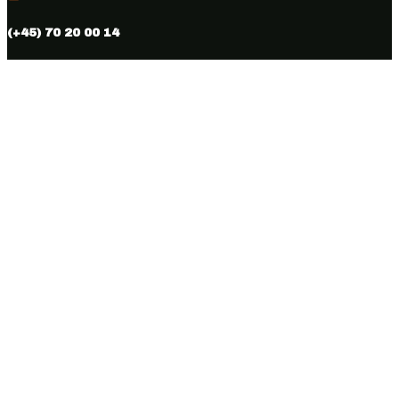
(+45) 70 20 00 14

info@vmhus.dk

CVR nr. 28286007
Følg
Følg
Copyright © 2026 Vamdrup Møbelhus. Designed & hosted by
BEST OF
Online.dk.
Kurv
0
Der er ingen produkter i kurven.