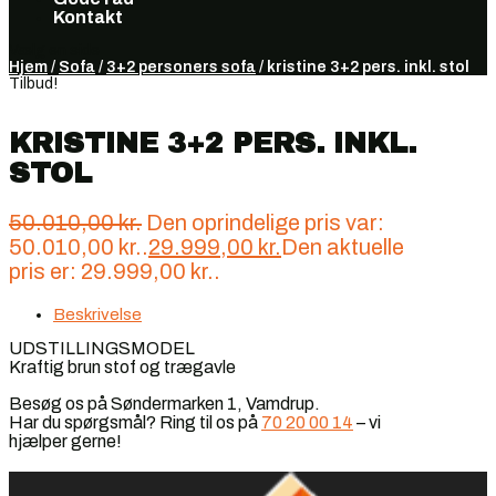
Kontakt
Vælg en side
Hjem
/
Sofa
/
3+2 personers sofa
/ kristine 3+2 pers. inkl. stol
Tilbud!
KRISTINE 3+2 PERS. INKL.
STOL
50.010,00
kr.
Den oprindelige pris var:
50.010,00 kr..
29.999,00
kr.
Den aktuelle
pris er: 29.999,00 kr..
Beskrivelse
UDSTILLINGSMODEL
Kraftig brun stof og trægavle
Besøg os på Søndermarken 1, Vamdrup.
Har du spørgsmål? Ring til os på
70 20 00 14
– vi
hjælper gerne!