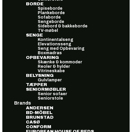
BORDE
Spiseborde
Plankeborde
Sofaborde
Sengeborde
Sidebord & bakkeborde
TV-møbel
SENGE
Kontinentalseng
Elevationsseng
Seng med Opbevaring
Boxmadras
OPBEVARING
Skænke & kommoder
Reoler & hylder
Vitrineskabe
BELYSNING
Gulvlamper
TÆPPER
SENIORMØBLER
Senior sofaer
Seniorstole
Brands
ANDERSEN
BD-MÖBEL
BRUNSTAD
CASØ
CONFORM
EUROPEAN HOUSE OF BEDS