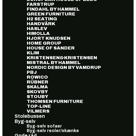
FARSTRUP
FINDAHL BY HAMMEL
GREEN FURNITURE
H2 SEATING
HANDVÄRK
HASLEV
HIMOLLA
HJORT KNUDSEN
HOME GROUP
HOUSE OF SANDER
KLIM
KRISTENSEN&KRISTENSEN
MISTRAL BY HAMMEL
NORDIC DESIGN BY VAMDRUP
PBJ
ROWICO
RÜBNER
SKALMA
SKOVBY
STOUBY
THOMSEN FURNITURE
TOP-LINE
VILMERS
Stolebussen
Byg-selv
Byg-selv sofaer
Byg-selv reoler/skænke
Gode råd