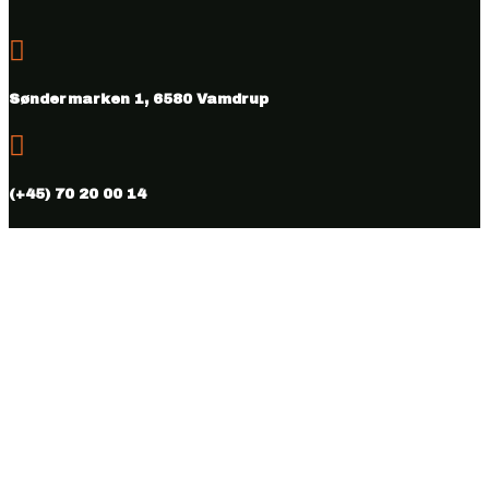

Søndermarken 1, 6580 Vamdrup

(+45) 70 20 00 14

info@vmhus.dk

CVR nr. 28286007
Følg
Følg