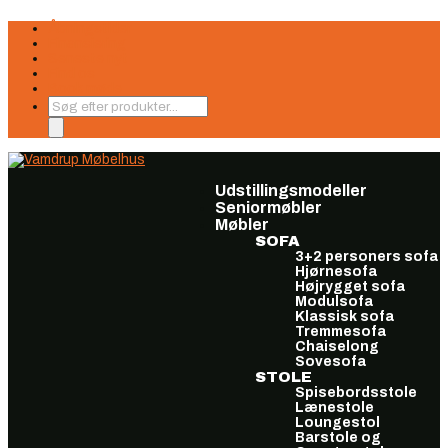
Åbningstider
Finansiering
Seneste nyt
Find os
Book møde
Products
search
Udstillingsmodeller
Seniormøbler
Møbler
SOFA
3+2 personers sofa
Hjørnesofa
Højrygget sofa
Modulsofa
Klassisk sofa
Tremmesofa
Chaiselong
Sovesofa
STOLE
Spisebordsstole
Lænestole
Loungestol
Barstole og