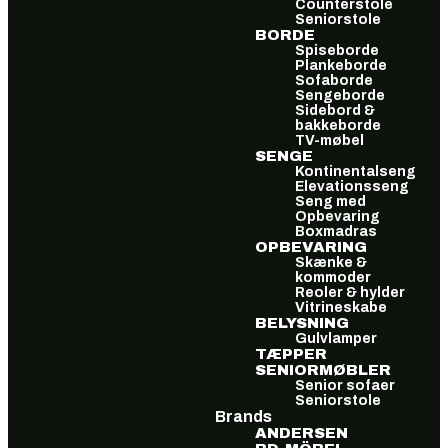
Counterstole
Seniorstole
BORDE
Spiseborde
Plankeborde
Sofaborde
Sengeborde
Sidebord &
bakkeborde
TV-møbel
SENGE
Kontinentalseng
Elevationsseng
Seng med
Opbevaring
Boxmadras
OPBEVARING
Skænke &
kommoder
Reoler & hylder
Vitrineskabe
BELYSNING
Gulvlamper
TÆPPER
SENIORMØBLER
Senior sofaer
Seniorstole
Brands
ANDERSEN