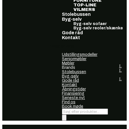
FURNITURE
TOP-LINE
VILMERS
Stolebussen
Byg-selv
Byg-selv sofaer
Byg-selv reoler/skænke
Gode råd
Kontakt
Vælg en side
Udstillingsmodeller
Seniormøbler
Møbler
Brands
Stolebussen
Byg-selv
Gode råd
Kontakt
Åbningstider
Finansiering
Seneste nyt
Find os
Book møde
Products
search