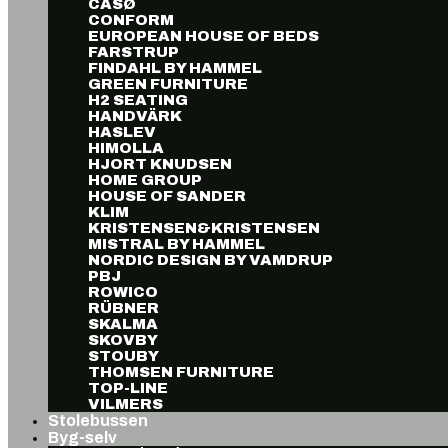
CASØ
CONFORM
EUROPEAN HOUSE OF BEDS
FARSTRUP
FINDAHL BY HAMMEL
GREEN FURNITURE
H2 SEATING
HANDVÄRK
HASLEV
HIMOLLA
HJORT KNUDSEN
HOME GROUP
HOUSE OF SANDER
KLIM
KRISTENSEN&KRISTENSEN
MISTRAL BY HAMMEL
NORDIC DESIGN BY VAMDRUP
PBJ
ROWICO
RÜBNER
SKALMA
SKOVBY
STOUBY
THOMSEN FURNITURE
TOP-LINE
VILMERS
Stolebussen
Byg-selv