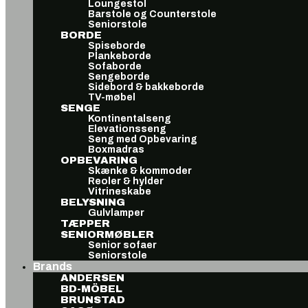
Loungestol
Barstole og Counterstole
Seniorstole
BORDE
Spiseborde
Plankeborde
Sofaborde
Sengeborde
Sidebord & bakkeborde
TV-møbel
SENGE
Kontinentalseng
Elevationsseng
Seng med Opbevaring
Boxmadras
OPBEVARING
Skænke & kommoder
Reoler & hylder
Vitrineskabe
BELYSNING
Gulvlamper
TÆPPER
SENIORMØBLER
Senior sofaer
Seniorstole
Brands
ANDERSEN
BD-MÖBEL
BRUNSTAD