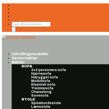
Åbningstider
Finansiering
Seneste nyt
Find os
Book møde
Products
search
Udstillingsmodeller
Seniormøbler
Møbler
SOFA
3+2 personers sofa
Hjørnesofa
Højrygget sofa
Modulsofa
Klassisk sofa
Tremmesofa
Chaiselong
Sovesofa
STOLE
Spisebordsstole
Lænestole