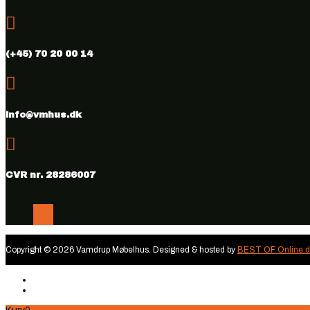

(+45) 70 20 00 14

info@vmhus.dk

CVR nr. 28286007
Følg
Følg
Copyright © 2026 Vamdrup Møbelhus. Designed & hosted by
BEST OF Online.d