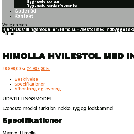
Byg-selv sofaer
Byg-selv reoler/skænke
Gode råd
Kontakt
Vælg en side
Hjem
/
Udstillingsmodeller
/ Himolla Hvilestol med indbygget s
Tilbud!
HIMOLLA HVILESTOL MED 
Den
Den
29.999,00
kr.
24.999,00
kr.
oprindelige
aktuelle
pris
pris
Beskrivelse
var:
er:
Specifikationer
29.999,00 kr..
24.999,00 kr..
Afhentning og levering
UDSTILLINGSMODEL
Lænestol med el-funktion i nakke, ryg og fodskammel
Specifikationer
Mærke: Himolla