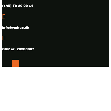
(+45) 70 20 00 14

info@vmhus.dk

CVR nr. 28286007
Følg
Følg
Copyright © 2026 Vamdrup Møbelhus. Designed & hosted by
BEST OF
Online.dk.
Kurv
0
Der er ingen produkter i kurven.
Fortsæt med at shoppe