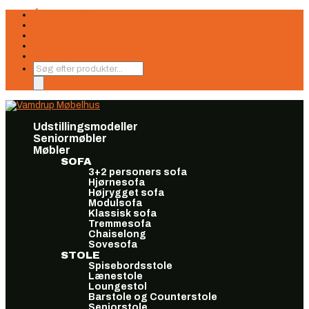
Åbningstider
Finansiering
Seneste nyt
Find os
Book møde
Products
search
Udstillingsmodeller
Seniormøbler
Møbler
SOFA
3+2 personers sofa
Hjørnesofa
Højrygget sofa
Modulsofa
Klassisk sofa
Tremmesofa
Chaiselong
Sovesofa
STOLE
Spisebordsstole
Lænestole
Loungestol
Barstole og Counterstole
Seniorstole