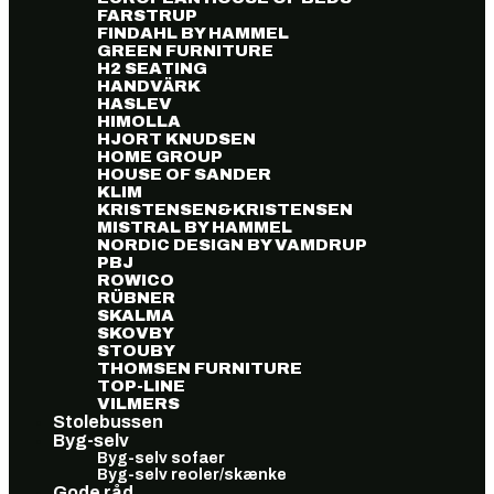
FARSTRUP
FINDAHL BY HAMMEL
GREEN FURNITURE
H2 SEATING
HANDVÄRK
HASLEV
HIMOLLA
HJORT KNUDSEN
HOME GROUP
HOUSE OF SANDER
KLIM
KRISTENSEN&KRISTENSEN
MISTRAL BY HAMMEL
NORDIC DESIGN BY VAMDRUP
PBJ
ROWICO
RÜBNER
SKALMA
SKOVBY
STOUBY
THOMSEN FURNITURE
TOP-LINE
VILMERS
Stolebussen
Byg-selv
Byg-selv sofaer
Byg-selv reoler/skænke
Gode råd