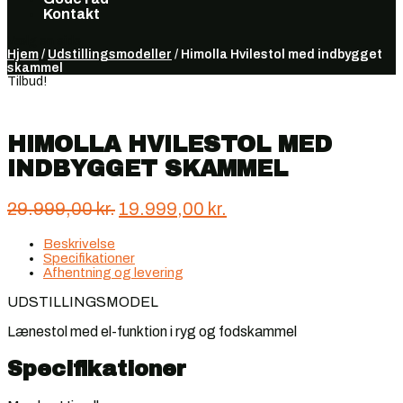
Kontakt
Vælg en side
Hjem
/
Udstillingsmodeller
/ Himolla Hvilestol med indbygget
skammel
Tilbud!
HIMOLLA HVILESTOL MED
INDBYGGET SKAMMEL
Den
Den
29.999,00
kr.
19.999,00
kr.
oprindelige
aktuelle
Beskrivelse
pris
pris
Specifikationer
var:
er:
Afhentning og levering
29.999,00 kr..
19.999,00 kr..
UDSTILLINGSMODEL
Lænestol med el-funktion i ryg og fodskammel
Specifikationer