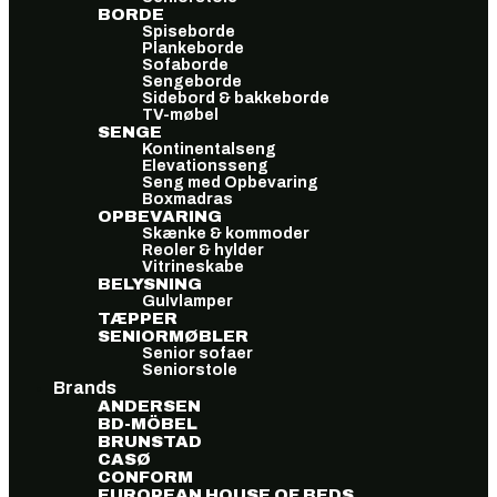
BORDE
Spiseborde
Plankeborde
Sofaborde
Sengeborde
Sidebord & bakkeborde
TV-møbel
SENGE
Kontinentalseng
Elevationsseng
Seng med Opbevaring
Boxmadras
OPBEVARING
Skænke & kommoder
Reoler & hylder
Vitrineskabe
BELYSNING
Gulvlamper
TÆPPER
SENIORMØBLER
Senior sofaer
Seniorstole
Brands
ANDERSEN
BD-MÖBEL
BRUNSTAD
CASØ
CONFORM
EUROPEAN HOUSE OF BEDS