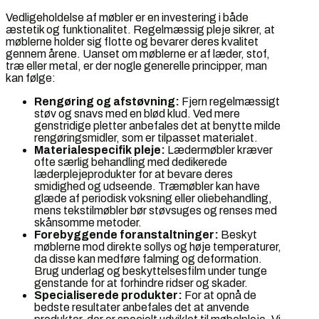
Vedligeholdelse af møbler er en investering i både
æstetik og funktionalitet. Regelmæssig pleje sikrer, at
møblerne holder sig flotte og bevarer deres kvalitet
gennem årene. Uanset om møblerne er af læder, stof,
træ eller metal, er der nogle generelle principper, man
kan følge:
Rengøring og afstøvning:
Fjern regelmæssigt
støv og snavs med en blød klud. Ved mere
genstridige pletter anbefales det at benytte milde
rengøringsmidler, som er tilpasset materialet.
Materialespecifik pleje:
Lædermøbler kræver
ofte særlig behandling med dedikerede
læderplejeprodukter for at bevare deres
smidighed og udseende. Træmøbler kan have
glæde af periodisk voksning eller oliebehandling,
mens tekstilmøbler bør støvsuges og renses med
skånsomme metoder.
Forebyggende foranstaltninger:
Beskyt
møblerne mod direkte sollys og høje temperaturer,
da disse kan medføre falming og deformation.
Brug underlag og beskyttelsesfilm under tunge
genstande for at forhindre ridser og skader.
Specialiserede produkter:
For at opnå de
bedste resultater anbefales det at anvende