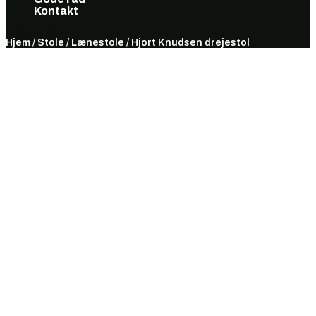
Kontakt
Vælg en side
Hjem
/
Stole
/
Lænestole
/ Hjort Knudsen drejestol