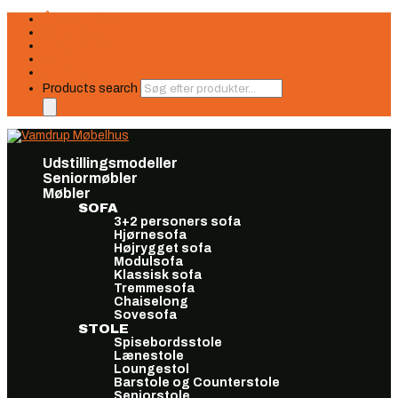
Åbningstider
Finansiering
Seneste nyt
Find os
Book møde
Products search
Udstillingsmodeller
Seniormøbler
Møbler
SOFA
3+2 personers sofa
Hjørnesofa
Højrygget sofa
Modulsofa
Klassisk sofa
Tremmesofa
Chaiselong
Sovesofa
STOLE
Spisebordsstole
Lænestole
Loungestol
Barstole og Counterstole
Seniorstole