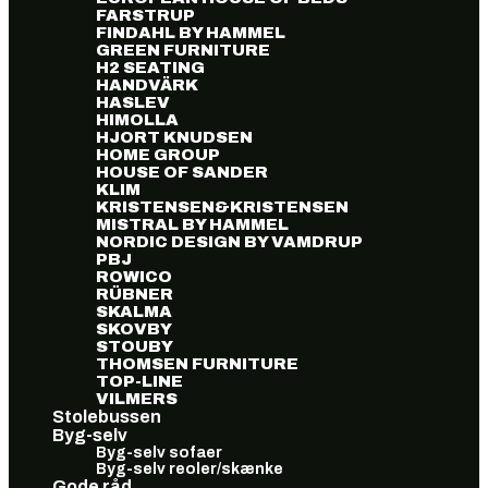
FARSTRUP
FINDAHL BY HAMMEL
GREEN FURNITURE
H2 SEATING
HANDVÄRK
HASLEV
HIMOLLA
HJORT KNUDSEN
HOME GROUP
HOUSE OF SANDER
KLIM
KRISTENSEN&KRISTENSEN
MISTRAL BY HAMMEL
NORDIC DESIGN BY VAMDRUP
PBJ
ROWICO
RÜBNER
SKALMA
SKOVBY
STOUBY
THOMSEN FURNITURE
TOP-LINE
VILMERS
Stolebussen
Byg-selv
Byg-selv sofaer
Byg-selv reoler/skænke
Gode råd