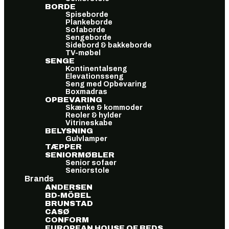
BORDE
Spiseborde
Plankeborde
Sofaborde
Sengeborde
Sidebord & bakkeborde
TV-møbel
SENGE
Kontinentalseng
Elevationsseng
Seng med Opbevaring
Boxmadras
OPBEVARING
Skænke & kommoder
Reoler & hylder
Vitrineskabe
BELYSNING
Gulvlamper
TÆPPER
SENIORMØBLER
Senior sofaer
Seniorstole
Brands
ANDERSEN
BD-MÖBEL
BRUNSTAD
CASØ
CONFORM
EUROPEAN HOUSE OF BEDS