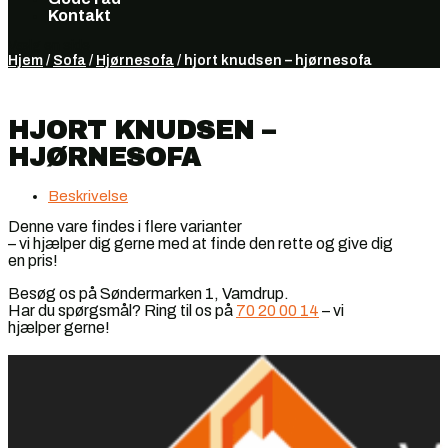
Kontakt
Vælg en side
Hjem
/
Sofa
/
Hjørnesofa
/ hjort knudsen – hjørnesofa
HJORT KNUDSEN –
HJØRNESOFA
Beskrivelse
Denne vare findes i flere varianter
– vi hjælper dig gerne med at finde den rette og give dig
en pris!
Besøg os på Søndermarken 1, Vamdrup.
Har du spørgsmål? Ring til os på
70 20 00 14
– vi
hjælper gerne!