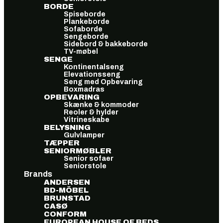
BORDE
Spiseborde
Plankeborde
Sofaborde
Sengeborde
Sidebord & bakkeborde
TV-møbel
SENGE
Kontinentalseng
Elevationsseng
Seng med Opbevaring
Boxmadras
OPBEVARING
Skænke & kommoder
Reoler & hylder
Vitrineskabe
BELYSNING
Gulvlamper
TÆPPER
SENIORMØBLER
Senior sofaer
Seniorstole
Brands
ANDERSEN
BD-MÖBEL
BRUNSTAD
CASØ
CONFORM
EUROPEAN HOUSE OF BEDS