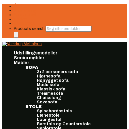
Åbningstider
Finansiering
Seneste nyt
Find os
Book møde
Products search
Udstillingsmodeller
Seniormøbler
Møbler
SOFA
3+2 personers sofa
Hjørnesofa
Højrygget sofa
Modulsofa
Klassisk sofa
Tremmesofa
Chaiselong
Sovesofa
STOLE
Spisebordsstole
Lænestole
Loungestol
Barstole og Counterstole
Seniorstole