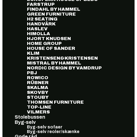
FARSTRUP
FINDAHL BY HAMMEL
GREEN FURNITURE
H2 SEATING
HANDVÄRK
HASLEV
HIMOLLA
HJORT KNUDSEN
HOME GROUP
HOUSE OF SANDER
KLIM
KRISTENSEN&KRISTENSEN
MISTRAL BY HAMMEL
NORDIC DESIGN BY VAMDRUP
PBJ
ROWICO
RÜBNER
SKALMA
SKOVBY
STOUBY
THOMSEN FURNITURE
TOP-LINE
VILMERS
Stolebussen
Byg-selv
Byg-selv sofaer
Byg-selv reoler/skænke
Gode råd