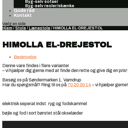
Byg-selv sofaer
Byg-selv reoler/skænke
Gode råd
Kontakt
Vælg en side
Hjem
/
Stole
/
Lænestole
/ HIMOLLA EL-DREJESTOL
HIMOLLA EL-DREJESTOL
Beskrivelse
Denne vare findes i flere varianter
– vi hjælper dig gerne med at finde den rette og give dig en pris!
Besøg os på Søndermarken 1, Vamdrup.
Har du spørgsmål? Ring til os på
70 20 00 14
– vi hjælper gerne
elektrisk seperat indst. ryg og fodskammel
bøjle og fod i sort børstet stål okselæder