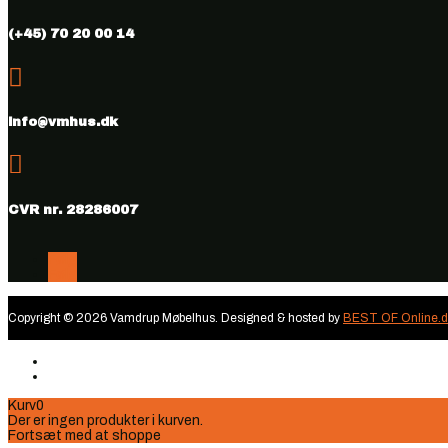
(+45) 70 20 00 14

info@vmhus.dk

CVR nr. 28286007
Følg
Følg
Copyright © 2026 Vamdrup Møbelhus. Designed & hosted by
BEST OF Online.d
Kurv
0
Der er ingen produkter i kurven.
Fortsæt med at shoppe