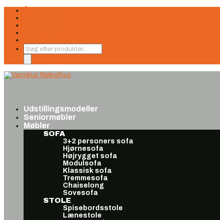
Åbningstider
Finansiering
Seneste nyt
Find os
Book møde
Products
search
Udstillingsmodeller
Seniormøbler
Møbler
SOFA
3+2 personers sofa
Hjørnesofa
Højrygget sofa
Modulsofa
Klassisk sofa
Tremmesofa
Chaiselong
Sovesofa
STOLE
Spisebordsstole
Lænestole