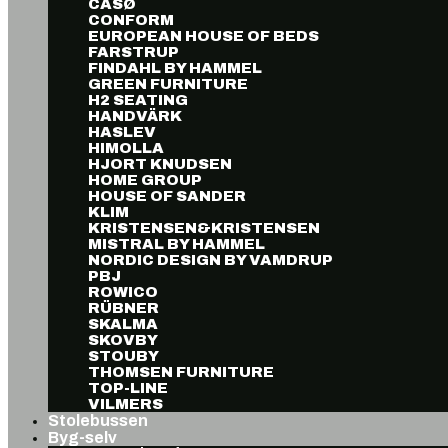
CASØ
CONFORM
EUROPEAN HOUSE OF BEDS
FARSTRUP
FINDAHL BY HAMMEL
GREEN FURNITURE
H2 SEATING
HANDVÄRK
HASLEV
HIMOLLA
HJORT KNUDSEN
HOME GROUP
HOUSE OF SANDER
KLIM
KRISTENSEN&KRISTENSEN
MISTRAL BY HAMMEL
NORDIC DESIGN BY VAMDRUP
PBJ
ROWICO
RÜBNER
SKALMA
SKOVBY
STOUBY
THOMSEN FURNITURE
TOP-LINE
VILMERS
Stolebussen
Byg-selv