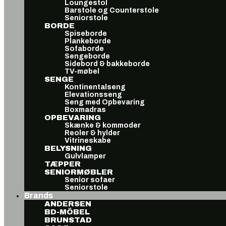
Loungestol
Barstole og Counterstole
Seniorstole
BORDE
Spiseborde
Plankeborde
Sofaborde
Sengeborde
Sidebord & bakkeborde
TV-møbel
SENGE
Kontinentalseng
Elevationsseng
Seng med Opbevaring
Boxmadras
OPBEVARING
Skænke & kommoder
Reoler & hylder
Vitrineskabe
BELYSNING
Gulvlamper
TÆPPER
SENIORMØBLER
Senior sofaer
Seniorstole
Brands
ANDERSEN
BD-MÖBEL
BRUNSTAD