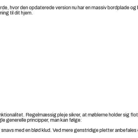
rde, hvor den opdaterede version nu har en massiv bordplade og b
ing til dit hjem.
nktionalitet. Regelmæssig pleje sikrer, at møblerne holder sig fl
gle generelle principper, man kan følge:
snavs med en blød klud. Ved mere genstridige pletter anbefales 