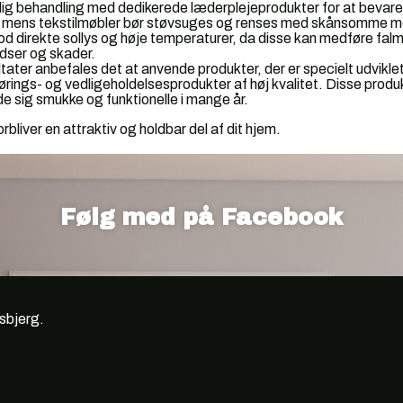
ig behandling med dedikerede læderplejeprodukter for at bevar
ng, mens tekstilmøbler bør støvsuges og renses med skånsomme m
 direkte sollys og høje temperaturer, da disse kan medføre fal
idser og skader.
ater anbefales det at anvende produkter, der er specielt udviklet
rings- og vedligeholdelsesprodukter af høj kvalitet. Disse produk
de sig smukke og funktionelle i mange år.
rbliver en attraktiv og holdbar del af dit hjem.
Følg med på Facebook
Esbjerg.