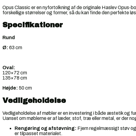
Opus Classic er en nyfortolkning af de originale Haslev Opus-bo
forskellige størrelser og former, så du kan finde den perfekte løsn
Specifikationer
Rund
Ø:
63 cm
Oval:
120×72 cm
135×78 cm
Højde:
50 cm
Vedligeholdelse
Vedligeholdelse af møbler er en investering i både æstetik og fu
Uanset om møblerne er af læder, stof, træ eller metal, er der no
Rengøring og afstøvning:
Fjern regelmæssigt støv og 
er tilpasset materialet.