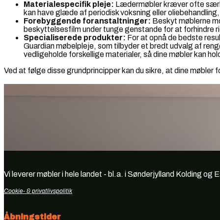
Materialespecifik pleje:
Lædermøbler kræver ofte særl
kan have glæde af periodisk voksning eller oliebehandli
Forebyggende foranstaltninger:
Beskyt møblerne mod
beskyttelsesfilm under tunge genstande for at forhindre r
Specialiserede produkter:
For at opnå de bedste result
Guardian møbelpleje, som tilbyder et bredt udvalg af rengø
vedligeholde forskellige materialer, så dine møbler kan hol
Ved at følge disse grundprincipper kan du sikre, at dine møbler fo
Vi leverer møbler i hele landet - bl.a. i Sønderjylland Kolding og 
Cookie- & privatlivspolitik
Åbningstider