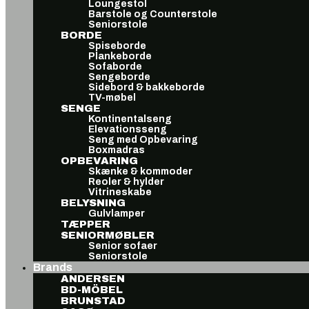
Loungestol
Barstole og Counterstole
Seniorstole
BORDE
Spiseborde
Plankeborde
Sofaborde
Sengeborde
Sidebord & bakkeborde
TV-møbel
SENGE
Kontinentalseng
Elevationsseng
Seng med Opbevaring
Boxmadras
OPBEVARING
Skænke & kommoder
Reoler & hylder
Vitrineskabe
BELYSNING
Gulvlamper
TÆPPER
SENIORMØBLER
Senior sofaer
Seniorstole
Brands
ANDERSEN
BD-MÖBEL
BRUNSTAD