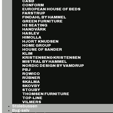
CASØ
CONFORM
EUROPEAN HOUSE OF BEDS
FARSTRUP
FINDAHL BY HAMMEL
GREEN FURNITURE
H2 SEATING
HANDVÄRK
HASLEV
HIMOLLA
HJORT KNUDSEN
HOME GROUP
HOUSE OF SANDER
KLIM
KRISTENSEN&KRISTENSEN
MISTRAL BY HAMMEL
NORDIC DESIGN BY VAMDRUP
PBJ
ROWICO
RÜBNER
SKALMA
SKOVBY
STOUBY
THOMSEN FURNITURE
TOP-LINE
VILMERS
Stolebussen
Byg-selv