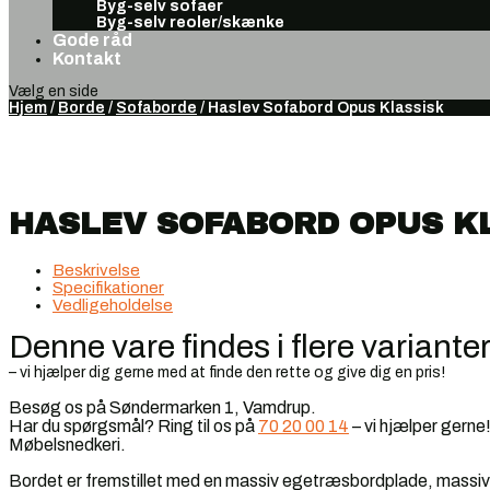
Byg-selv sofaer
Byg-selv reoler/skænke
Gode råd
Kontakt
Vælg en side
Hjem
/
Borde
/
Sofaborde
/ Haslev Sofabord Opus Klassisk
HASLEV SOFABORD OPUS K
Beskrivelse
Specifikationer
Vedligeholdelse
Denne vare findes i flere variante
– vi hjælper dig gerne med at finde den rette og give dig en pris!
Besøg os på Søndermarken 1, Vamdrup.
Har du spørgsmål? Ring til os på
70 20 00 14
– vi hjælper gerne
Møbelsnedkeri.
Bordet er fremstillet med en massiv egetræsbordplade, massiv k