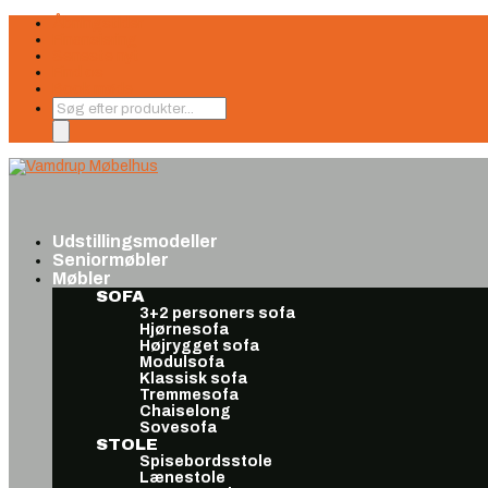
Åbningstider
Finansiering
Seneste nyt
Find os
Book møde
Products
search
Udstillingsmodeller
Seniormøbler
Møbler
SOFA
3+2 personers sofa
Hjørnesofa
Højrygget sofa
Modulsofa
Klassisk sofa
Tremmesofa
Chaiselong
Sovesofa
STOLE
Spisebordsstole
Lænestole