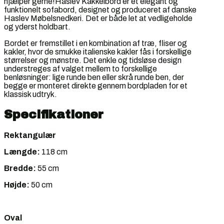
hjælper gerne!Haslev Kakkelbord er et elegant og
funktionelt sofabord, designet og produceret af danske
Haslev Møbelsnedkeri. Det er både let at vedligeholde
og yderst holdbart.
Bordet er fremstillet i en kombination af træ, fliser og
kakler, hvor de smukke italienske kakler fås i forskellige
størrelser og mønstre. Det enkle og tidsløse design
understreges af valget mellem to forskellige
benløsninger: lige runde ben eller skrå runde ben, der
begge er monteret direkte gennem bordpladen for et
klassisk udtryk.
Specifikationer
Rektangulær
Længde:
118 cm
Bredde:
55 cm
Højde:
50 cm
Oval