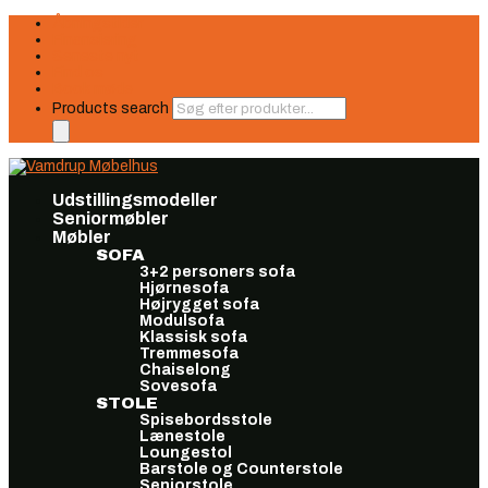
Åbningstider
Finansiering
Seneste nyt
Find os
Book møde
Products search
Udstillingsmodeller
Seniormøbler
Møbler
SOFA
3+2 personers sofa
Hjørnesofa
Højrygget sofa
Modulsofa
Klassisk sofa
Tremmesofa
Chaiselong
Sovesofa
STOLE
Spisebordsstole
Lænestole
Loungestol
Barstole og Counterstole
Seniorstole