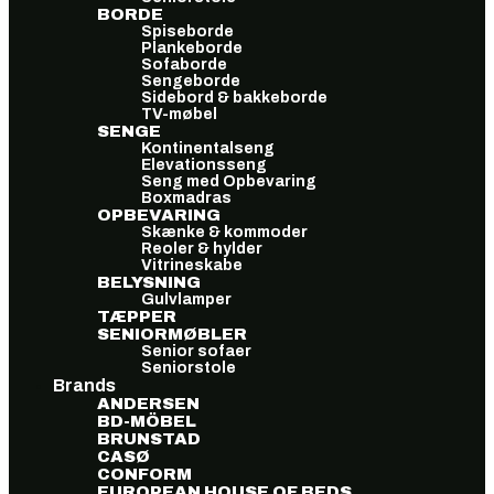
BORDE
Spiseborde
Plankeborde
Sofaborde
Sengeborde
Sidebord & bakkeborde
TV-møbel
SENGE
Kontinentalseng
Elevationsseng
Seng med Opbevaring
Boxmadras
OPBEVARING
Skænke & kommoder
Reoler & hylder
Vitrineskabe
BELYSNING
Gulvlamper
TÆPPER
SENIORMØBLER
Senior sofaer
Seniorstole
Brands
ANDERSEN
BD-MÖBEL
BRUNSTAD
CASØ
CONFORM
EUROPEAN HOUSE OF BEDS