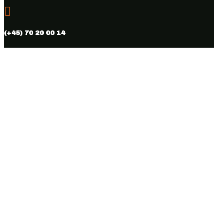

(+45) 70 20 00 14

info@vmhus.dk

CVR nr. 28286007
Følg
Følg
Copyright © 2026 Vamdrup Møbelhus. Designed & hosted by
BEST OF
Online.dk.