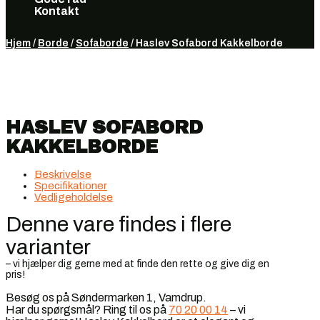
Kontakt
Vælg en side
Hjem
/
Borde
/
Sofaborde
/ Haslev Sofabord Kakkelborde
HASLEV SOFABORD
KAKKELBORDE
Beskrivelse
Specifikationer
Vedligeholdelse
Denne vare findes i flere
varianter
– vi hjælper dig gerne med at finde den rette og give dig en
pris!
Besøg os på Søndermarken 1, Vamdrup.
Har du spørgsmål? Ring til os på
70 20 00 14
– vi