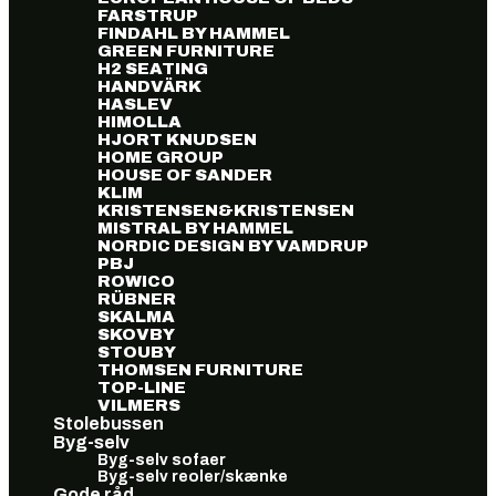
FARSTRUP
FINDAHL BY HAMMEL
GREEN FURNITURE
H2 SEATING
HANDVÄRK
HASLEV
HIMOLLA
HJORT KNUDSEN
HOME GROUP
HOUSE OF SANDER
KLIM
KRISTENSEN&KRISTENSEN
MISTRAL BY HAMMEL
NORDIC DESIGN BY VAMDRUP
PBJ
ROWICO
RÜBNER
SKALMA
SKOVBY
STOUBY
THOMSEN FURNITURE
TOP-LINE
VILMERS
Stolebussen
Byg-selv
Byg-selv sofaer
Byg-selv reoler/skænke
Gode råd