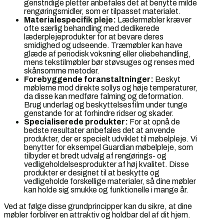
genstridige pletter anbefales det at benytte milde
rengøringsmidler, som er tilpasset materialet.
Materialespecifik pleje:
Lædermøbler kræver
ofte særlig behandling med dedikerede
læderplejeprodukter for at bevare deres
smidighed og udseende. Træmøbler kan have
glæde af periodisk voksning eller oliebehandling,
mens tekstilmøbler bør støvsuges og renses med
skånsomme metoder.
Forebyggende foranstaltninger:
Beskyt
møblerne mod direkte sollys og høje temperaturer,
da disse kan medføre falming og deformation.
Brug underlag og beskyttelsesfilm under tunge
genstande for at forhindre ridser og skader.
Specialiserede produkter:
For at opnå de
bedste resultater anbefales det at anvende
produkter, der er specielt udviklet til møbelpleje. Vi
benytter for eksempel Guardian møbelpleje, som
tilbyder et bredt udvalg af rengørings- og
vedligeholdelsesprodukter af høj kvalitet. Disse
produkter er designet til at beskytte og
vedligeholde forskellige materialer, så dine møbler
kan holde sig smukke og funktionelle i mange år.
Ved at følge disse grundprincipper kan du sikre, at dine
møbler forbliver en attraktiv og holdbar del af dit hjem.