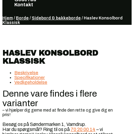
Kontakt
Vælg en side
Hjem
/
Borde
/
Sidebord & bakkeborde
/ Haslev Konsolbord
Klassisk
HASLEV KONSOLBORD
KLASSISK
Beskrivelse
Specifikationer
Vedligeholdelse
Denne vare findes i flere
varianter
– vi hjælper dig gerne med at finde den rette og give dig en
pris!
Besøg os på Søndermarken 1, Vamdrup.
Har du spørgsmål? Ring til os på
70 20 00 14
– vi