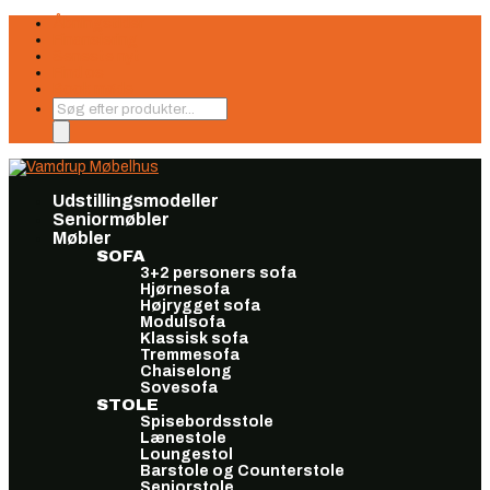
Åbningstider
Finansiering
Seneste nyt
Find os
Book møde
Products
search
Udstillingsmodeller
Seniormøbler
Møbler
SOFA
3+2 personers sofa
Hjørnesofa
Højrygget sofa
Modulsofa
Klassisk sofa
Tremmesofa
Chaiselong
Sovesofa
STOLE
Spisebordsstole
Lænestole
Loungestol
Barstole og Counterstole
Seniorstole