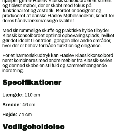
hjælper gerne!Haslev Klassik konsolbord er et stilrent
og tidløst møbel, der er skabt med fokus på
funktionalitet og æstetik. Bordet er designet og
produceret af danske Haslev Møbelsnedkeri, kendt for
deres håndværksmæssige kvalitet.
Med sin rummelige skuffe og praktiske hylde tilbyder
Klassik konsolbordet optimal opbevaringsplads, hvilket
gør det ideelt til entréen, gangen eller andre områder,
hvor der er behov for både funktion og elegance.
For et harmonisk udtryk kan Haslev Klassik konsolbord
nemt kombineres med andre møbler fra Klassik-serien
og dermed skabe en stilfuld og sammenhængende
indretning.
Specifikationer
Længde:
110 cm
Bredde:
46 cm
Højde:
74 cm
Vedligeholdelse