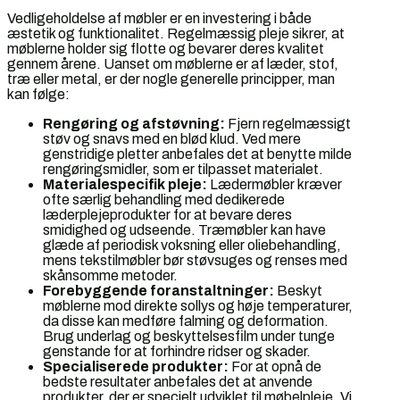
Vedligeholdelse af møbler er en investering i både
æstetik og funktionalitet. Regelmæssig pleje sikrer, at
møblerne holder sig flotte og bevarer deres kvalitet
gennem årene. Uanset om møblerne er af læder, stof,
træ eller metal, er der nogle generelle principper, man
kan følge:
Rengøring og afstøvning:
Fjern regelmæssigt
støv og snavs med en blød klud. Ved mere
genstridige pletter anbefales det at benytte milde
rengøringsmidler, som er tilpasset materialet.
Materialespecifik pleje:
Lædermøbler kræver
ofte særlig behandling med dedikerede
læderplejeprodukter for at bevare deres
smidighed og udseende. Træmøbler kan have
glæde af periodisk voksning eller oliebehandling,
mens tekstilmøbler bør støvsuges og renses med
skånsomme metoder.
Forebyggende foranstaltninger:
Beskyt
møblerne mod direkte sollys og høje temperaturer,
da disse kan medføre falming og deformation.
Brug underlag og beskyttelsesfilm under tunge
genstande for at forhindre ridser og skader.
Specialiserede produkter:
For at opnå de
bedste resultater anbefales det at anvende
produkter, der er specielt udviklet til møbelpleje. Vi