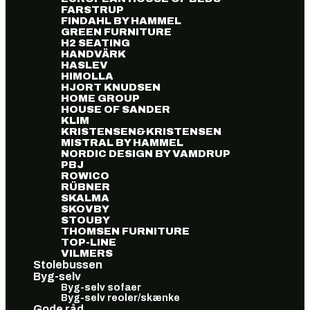
FARSTRUP
FINDAHL BY HAMMEL
GREEN FURNITURE
H2 SEATING
HANDVÄRK
HASLEV
HIMOLLA
HJORT KNUDSEN
HOME GROUP
HOUSE OF SANDER
KLIM
KRISTENSEN&KRISTENSEN
MISTRAL BY HAMMEL
NORDIC DESIGN BY VAMDRUP
PBJ
ROWICO
RÜBNER
SKALMA
SKOVBY
STOUBY
THOMSEN FURNITURE
TOP-LINE
VILMERS
Stolebussen
Byg-selv
Byg-selv sofaer
Byg-selv reoler/skænke
Gode råd