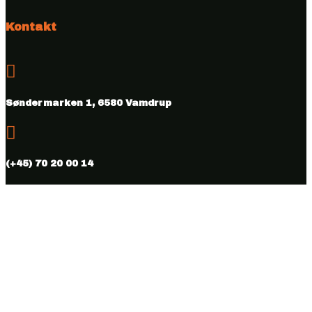
Kontakt

Søndermarken 1, 6580 Vamdrup

(+45) 70 20 00 14

info@vmhus.dk

CVR nr. 28286007