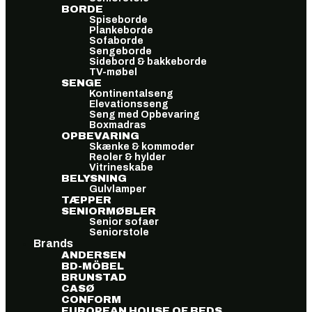
BORDE
Spiseborde
Plankeborde
Sofaborde
Sengeborde
Sidebord & bakkeborde
TV-møbel
SENGE
Kontinentalseng
Elevationsseng
Seng med Opbevaring
Boxmadras
OPBEVARING
Skænke & kommoder
Reoler & hylder
Vitrineskabe
BELYSNING
Gulvlamper
TÆPPER
SENIORMØBLER
Senior sofaer
Seniorstole
Brands
ANDERSEN
BD-MÖBEL
BRUNSTAD
CASØ
CONFORM
EUROPEAN HOUSE OF BEDS