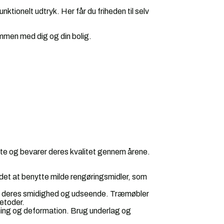
nktionelt udtryk. Her får du friheden til selv
ammen med dig og din bolig.
otte og bevarer deres kvalitet gennem årene.
det at benytte milde rengøringsmidler, som
e deres smidighed og udseende. Træmøbler
etoder.
ming og deformation. Brug underlag og