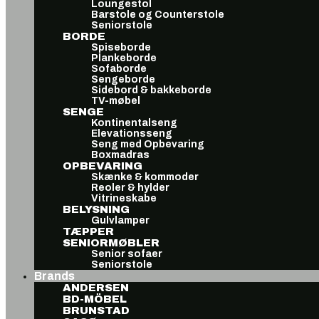
Loungestol
Barstole og Counterstole
Seniorstole
BORDE
Spiseborde
Plankeborde
Sofaborde
Sengeborde
Sidebord & bakkeborde
TV-møbel
SENGE
Kontinentalseng
Elevationsseng
Seng med Opbevaring
Boxmadras
OPBEVARING
Skænke & kommoder
Reoler & hylder
Vitrineskabe
BELYSNING
Gulvlamper
TÆPPER
SENIORMØBLER
Senior sofaer
Seniorstole
Brands
ANDERSEN
BD-MÖBEL
BRUNSTAD