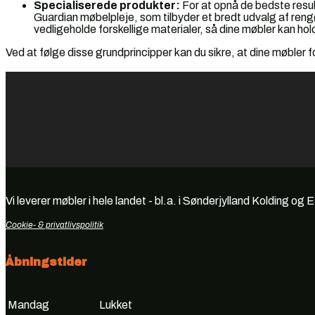
Specialiserede produkter:
For at opnå de bedste result
Guardian møbelpleje, som tilbyder et bredt udvalg af rengø
vedligeholde forskellige materialer, så dine møbler kan hol
Ved at følge disse grundprincipper kan du sikre, at dine møbler fo
Vi leverer møbler i hele landet - bl.a. i Sønderjylland Kolding og 
Cookie- & privatlivspolitik
Åbningstider
Mandag
Lukket