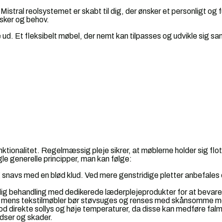
Mistral reolsystemet er skabt til dig, der ønsker et personligt og fu
sker og behov.
 ud. Et fleksibelt møbel, der nemt kan tilpasses og udvikle sig s
nktionalitet. Regelmæssig pleje sikrer, at møblerne holder sig fl
gle generelle principper, man kan følge:
snavs med en blød klud. Ved mere genstridige pletter anbefales 
ig behandling med dedikerede læderplejeprodukter for at bevar
ng, mens tekstilmøbler bør støvsuges og renses med skånsomme m
 direkte sollys og høje temperaturer, da disse kan medføre fal
idser og skader.