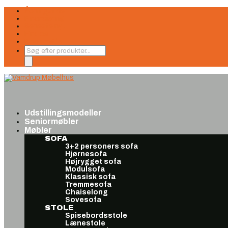
Åbningstider
Finansiering
Seneste nyt
Find os
Book møde
Products
search
Udstillingsmodeller
Seniormøbler
Møbler
SOFA
3+2 personers sofa
Hjørnesofa
Højrygget sofa
Modulsofa
Klassisk sofa
Tremmesofa
Chaiselong
Sovesofa
STOLE
Spisebordsstole
Lænestole