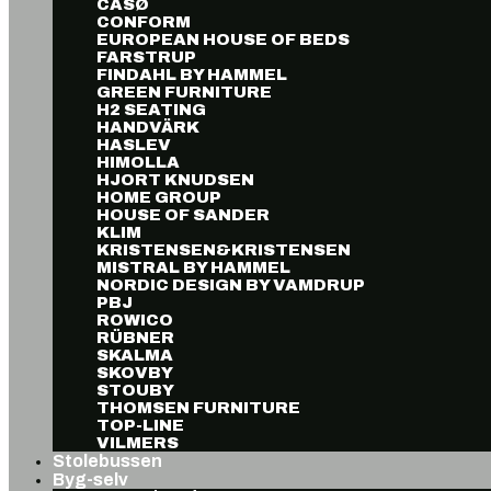
CASØ
CONFORM
EUROPEAN HOUSE OF BEDS
FARSTRUP
FINDAHL BY HAMMEL
GREEN FURNITURE
H2 SEATING
HANDVÄRK
HASLEV
HIMOLLA
HJORT KNUDSEN
HOME GROUP
HOUSE OF SANDER
KLIM
KRISTENSEN&KRISTENSEN
MISTRAL BY HAMMEL
NORDIC DESIGN BY VAMDRUP
PBJ
ROWICO
RÜBNER
SKALMA
SKOVBY
STOUBY
THOMSEN FURNITURE
TOP-LINE
VILMERS
Stolebussen
Byg-selv