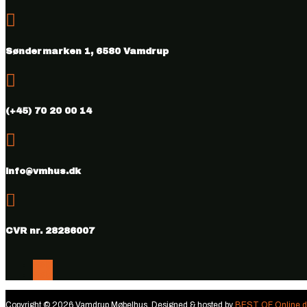

Søndermarken 1, 6580 Vamdrup

(+45) 70 20 00 14

info@vmhus.dk

CVR nr. 28286007
Følg
Følg
Copyright © 2026 Vamdrup Møbelhus. Designed & hosted by
BEST OF Online.d