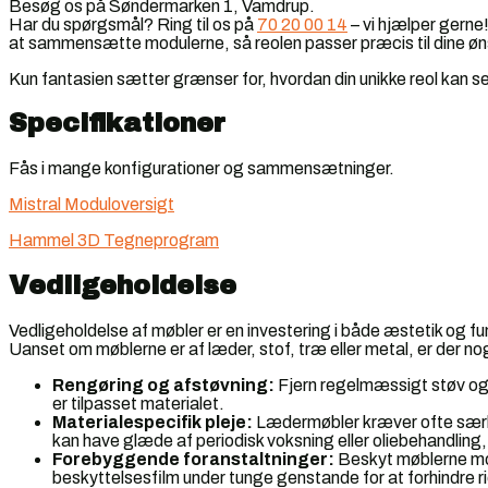
Besøg os på Søndermarken 1, Vamdrup.
Har du spørgsmål? Ring til os på
70 20 00 14
– vi hjælper gerne!
at sammensætte modulerne, så reolen passer præcis til dine øn
Kun fantasien sætter grænser for, hvordan din unikke reol kan se
Specifikationer
Fås i mange konfigurationer og sammensætninger.
Mistral Moduloversigt
Hammel 3D Tegneprogram
Vedligeholdelse
Vedligeholdelse af møbler er en investering i både æstetik og fu
Uanset om møblerne er af læder, stof, træ eller metal, er der no
Rengøring og afstøvning:
Fjern regelmæssigt støv og 
er tilpasset materialet.
Materialespecifik pleje:
Lædermøbler kræver ofte særl
kan have glæde af periodisk voksning eller oliebehandli
Forebyggende foranstaltninger:
Beskyt møblerne mod
beskyttelsesfilm under tunge genstande for at forhindre r