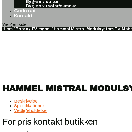
Byg-selv sofaer
Byg-selv reoler/skænke
Gode råd
Kontakt
Vælg en side
Hjem
/
Borde
/
TV-møbel
/ Hammel Mistral Modulsystem TV-Møbe
HAMMEL MISTRAL MODULS
Beskrivelse
Specifikationer
Vedligeholdelse
For pris kontakt butikken