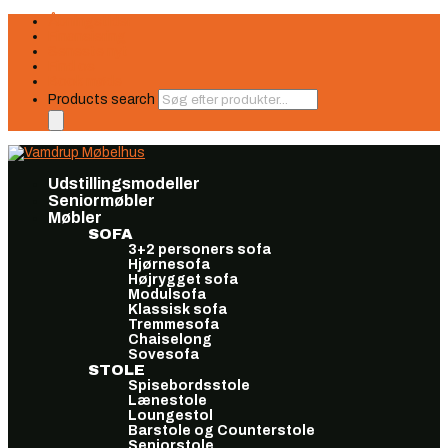
Åbningstider
Finansiering
Seneste nyt
Find os
Book møde
Products search
Udstillingsmodeller
Seniormøbler
Møbler
SOFA
3+2 personers sofa
Hjørnesofa
Højrygget sofa
Modulsofa
Klassisk sofa
Tremmesofa
Chaiselong
Sovesofa
STOLE
Spisebordsstole
Lænestole
Loungestol
Barstole og Counterstole
Seniorstole