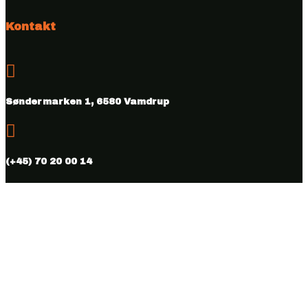
Kontakt

Søndermarken 1, 6580 Vamdrup

(+45) 70 20 00 14

info@vmhus.dk

CVR nr. 28286007