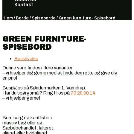
Kontakt
Vælg en side
Hjem
/
Borde
/
Spiseborde
/ Green furniture- Spisebord
GREEN FURNITURE-
SPISEBORD
Beskrivelse
Denne vare findes i flere varianter
– vi hjælper dig gerne med at finde den rette og give dig
en pris!
Besøg os på Søndermarken 1, Vamdrup.
Har du spørgsmål? Ring til os på
70 20 00 14
– vi hjælper gerne!
Ben, sarg og kantlister i
massiv bøg eller eg.
Sæbebehandlet, lakeret,
olieret eller hvidolieret.