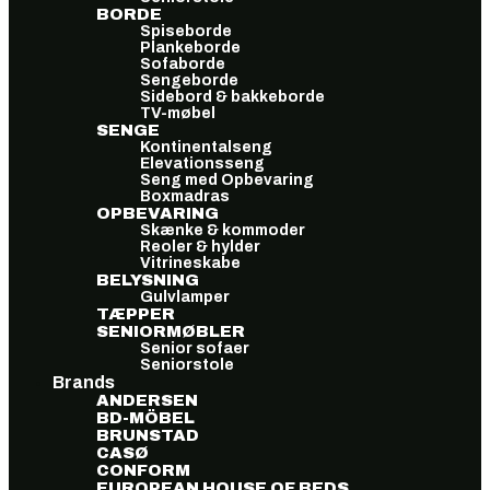
BORDE
Spiseborde
Plankeborde
Sofaborde
Sengeborde
Sidebord & bakkeborde
TV-møbel
SENGE
Kontinentalseng
Elevationsseng
Seng med Opbevaring
Boxmadras
OPBEVARING
Skænke & kommoder
Reoler & hylder
Vitrineskabe
BELYSNING
Gulvlamper
TÆPPER
SENIORMØBLER
Senior sofaer
Seniorstole
Brands
ANDERSEN
BD-MÖBEL
BRUNSTAD
CASØ
CONFORM
EUROPEAN HOUSE OF BEDS