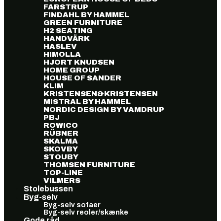
FARSTRUP
FINDAHL BY HAMMEL
GREEN FURNITURE
H2 SEATING
HANDVÄRK
HASLEV
HIMOLLA
HJORT KNUDSEN
HOME GROUP
HOUSE OF SANDER
KLIM
KRISTENSEN&KRISTENSEN
MISTRAL BY HAMMEL
NORDIC DESIGN BY VAMDRUP
PBJ
ROWICO
RÜBNER
SKALMA
SKOVBY
STOUBY
THOMSEN FURNITURE
TOP-LINE
VILMERS
Stolebussen
Byg-selv
Byg-selv sofaer
Byg-selv reoler/skænke
Gode råd