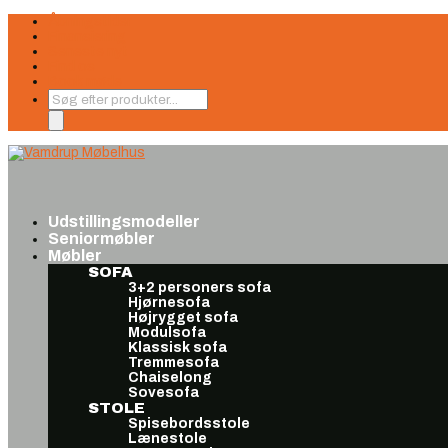
Åbningstider
Finansiering
Seneste nyt
Find os
Book møde
Products
search
Udstillingsmodeller
Seniormøbler
Møbler
SOFA
3+2 personers sofa
Hjørnesofa
Højrygget sofa
Modulsofa
Klassisk sofa
Tremmesofa
Chaiselong
Sovesofa
STOLE
Spisebordsstole
Lænestole