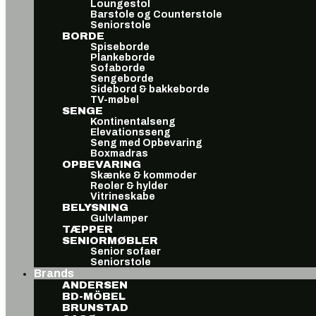
Loungestol
Barstole og Counterstole
Seniorstole
BORDE
Spiseborde
Plankeborde
Sofaborde
Sengeborde
Sidebord & bakkeborde
TV-møbel
SENGE
Kontinentalseng
Elevationsseng
Seng med Opbevaring
Boxmadras
OPBEVARING
Skænke & kommoder
Reoler & hylder
Vitrineskabe
BELYSNING
Gulvlamper
TÆPPER
SENIORMØBLER
Senior sofaer
Seniorstole
Brands
ANDERSEN
BD-MÖBEL
BRUNSTAD