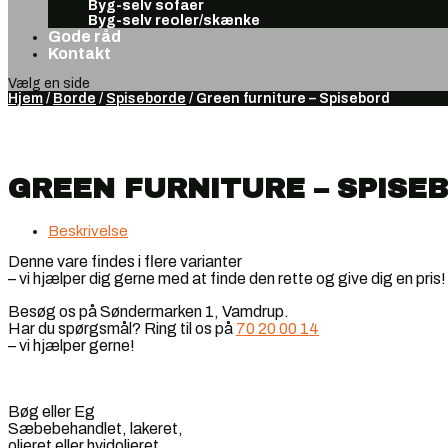
Byg-selv sofaer
Byg-selv reoler/skænke
Gode råd
Kontakt
Vælg en side
Hjem
/
Borde
/
Spiseborde
/ Green furniture – Spisebord
GREEN FURNITURE – SPISE
Beskrivelse
Denne vare findes i flere varianter
– vi hjælper dig gerne med at finde den rette og give dig en pris!
Besøg os på Søndermarken 1, Vamdrup.
Har du spørgsmål? Ring til os på
70 20 00 14
– vi hjælper gerne!
Bøg eller Eg
Sæbebehandlet, lakeret,
olieret eller hvidolieret.