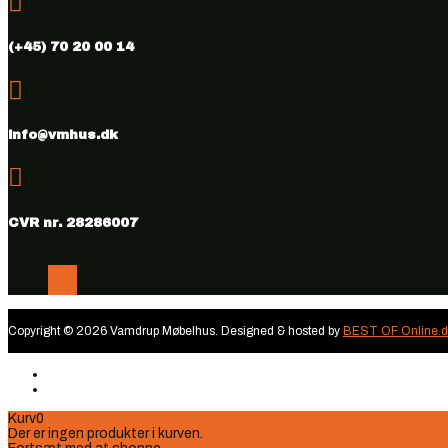

(+45) 70 20 00 14

info@vmhus.dk

CVR nr. 28286007
Følg
Følg
Copyright © 2026 Vamdrup Møbelhus. Designed & hosted by
BEST OF Online.d
Kurv
0
Der er ingen produkter i kurven.