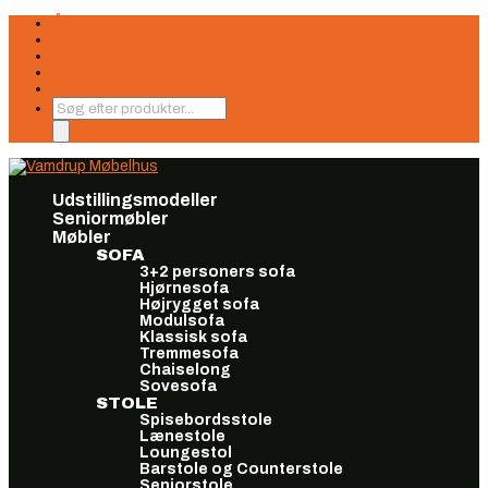
Åbningstider
Finansiering
Seneste nyt
Find os
Book møde
Products
search
Udstillingsmodeller
Seniormøbler
Møbler
SOFA
3+2 personers sofa
Hjørnesofa
Højrygget sofa
Modulsofa
Klassisk sofa
Tremmesofa
Chaiselong
Sovesofa
STOLE
Spisebordsstole
Lænestole
Loungestol
Barstole og Counterstole
Seniorstole