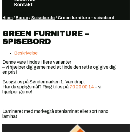
Kontakt
Vælg en side
Hjem
/
Borde
/
Spiseborde
/ Green furniture – spisebord
GREEN FURNITURE –
SPISEBORD
Beskrivelse
Denne vare findes i flere varianter
– vi hjælper dig gerne med at finde den rette og give dig
en pris!
Besøg os på Søndermarken 1, Vamdrup.
Har du spørgsmål? Ring til os på
70 20 00 14
– vi
hjælper gerne!
Lamineret med mørkegrå stenlaminat eller sort nano
laminat