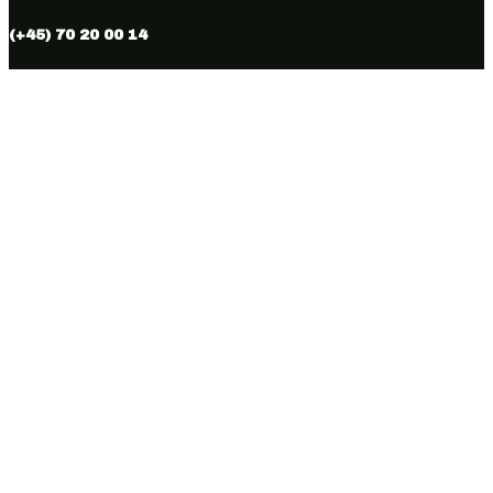
(+45) 70 20 00 14

info@vmhus.dk

CVR nr. 28286007
Følg
Følg
Copyright © 2026 Vamdrup Møbelhus. Designed & hosted by
BEST OF
Online.dk.
Kurv
0
Der er ingen produkter i kurven.
Fortsæt med at shoppe