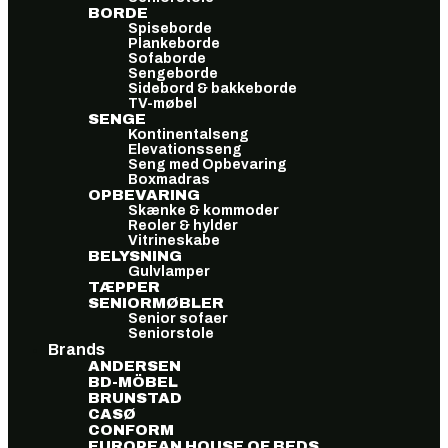
BORDE
Spiseborde
Plankeborde
Sofaborde
Sengeborde
Sidebord & bakkeborde
TV-møbel
SENGE
Kontinentalseng
Elevationsseng
Seng med Opbevaring
Boxmadras
OPBEVARING
Skænke & kommoder
Reoler & hylder
Vitrineskabe
BELYSNING
Gulvlamper
TÆPPER
SENIORMØBLER
Senior sofaer
Seniorstole
Brands
ANDERSEN
BD-MÖBEL
BRUNSTAD
CASØ
CONFORM
EUROPEAN HOUSE OF BEDS