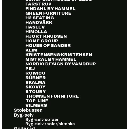
FARSTRUP
FINDAHL BY HAMMEL
GREEN FURNITURE
H2 SEATING
HANDVÄRK
HASLEV
HIMOLLA
HJORT KNUDSEN
HOME GROUP
HOUSE OF SANDER
KLIM
KRISTENSEN&KRISTENSEN
MISTRAL BY HAMMEL
NORDIC DESIGN BY VAMDRUP
PBJ
ROWICO
RÜBNER
SKALMA
SKOVBY
STOUBY
THOMSEN FURNITURE
TOP-LINE
VILMERS
Stolebussen
Byg-selv
Byg-selv sofaer
Byg-selv reoler/skænke
Gode råd