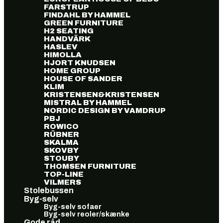
FARSTRUP
FINDAHL BY HAMMEL
GREEN FURNITURE
H2 SEATING
HANDVÄRK
HASLEV
HIMOLLA
HJORT KNUDSEN
HOME GROUP
HOUSE OF SANDER
KLIM
KRISTENSEN&KRISTENSEN
MISTRAL BY HAMMEL
NORDIC DESIGN BY VAMDRUP
PBJ
ROWICO
RÜBNER
SKALMA
SKOVBY
STOUBY
THOMSEN FURNITURE
TOP-LINE
VILMERS
Stolebussen
Byg-selv
Byg-selv sofaer
Byg-selv reoler/skænke
Gode råd