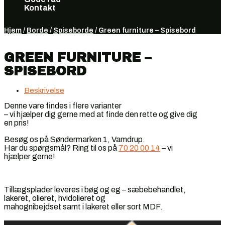
Kontakt
Vælg en side
Hjem
/
Borde
/
Spiseborde
/ Green furniture – Spisebord
GREEN FURNITURE –
SPISEBORD
Beskrivelse
Denne vare findes i flere varianter
– vi hjælper dig gerne med at finde den rette og give dig
en pris!
Besøg os på Søndermarken 1, Vamdrup.
Har du spørgsmål? Ring til os på
70 20 00 14
– vi
hjælper gerne!
Tillægsplader leveres i bøg og eg – sæbebehandlet,
lakeret, olieret, hvidolieret og
mahognibejdset samt i lakeret eller sort MDF.