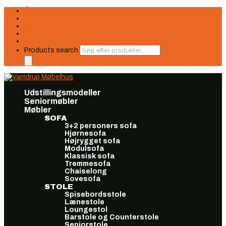
Åbningstider
Finansiering
Seneste nyt
Find os
Book møde
Products search
Udstillingsmodeller
Seniormøbler
Møbler
SOFA
3+2 personers sofa
Hjørnesofa
Højrygget sofa
Modulsofa
Klassisk sofa
Tremmesofa
Chaiselong
Sovesofa
STOLE
Spisebordsstole
Lænestole
Loungestol
Barstole og Counterstole
Seniorstole