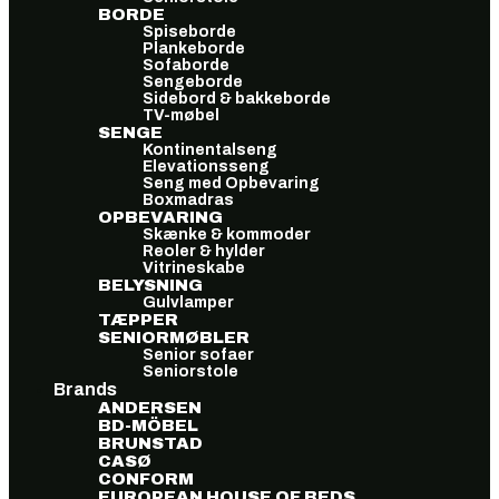
BORDE
Spiseborde
Plankeborde
Sofaborde
Sengeborde
Sidebord & bakkeborde
TV-møbel
SENGE
Kontinentalseng
Elevationsseng
Seng med Opbevaring
Boxmadras
OPBEVARING
Skænke & kommoder
Reoler & hylder
Vitrineskabe
BELYSNING
Gulvlamper
TÆPPER
SENIORMØBLER
Senior sofaer
Seniorstole
Brands
ANDERSEN
BD-MÖBEL
BRUNSTAD
CASØ
CONFORM
EUROPEAN HOUSE OF BEDS