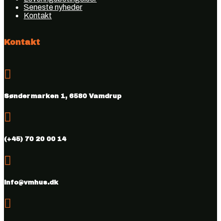
Seneste nyheder
Kontakt
Kontakt

Søndermarken 1, 6580 Vamdrup

(+45) 70 20 00 14

info@vmhus.dk
