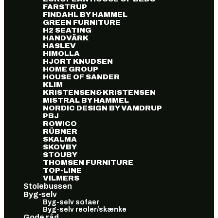
FARSTRUP
FINDAHL BY HAMMEL
GREEN FURNITURE
H2 SEATING
HANDVÄRK
HASLEV
HIMOLLA
HJORT KNUDSEN
HOME GROUP
HOUSE OF SANDER
KLIM
KRISTENSEN&KRISTENSEN
MISTRAL BY HAMMEL
NORDIC DESIGN BY VAMDRUP
PBJ
ROWICO
RÜBNER
SKALMA
SKOVBY
STOUBY
THOMSEN FURNITURE
TOP-LINE
VILMERS
Stolebussen
Byg-selv
Byg-selv sofaer
Byg-selv reoler/skænke
Gode råd