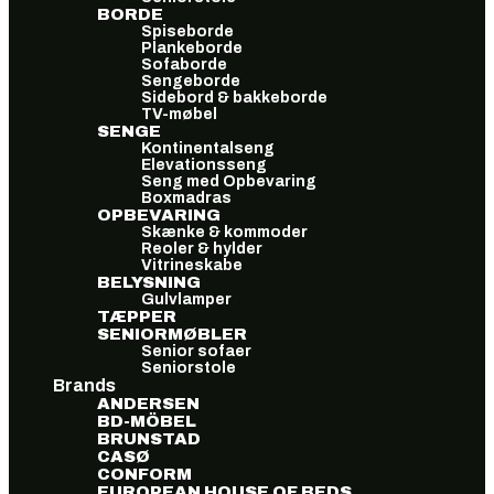
BORDE
Spiseborde
Plankeborde
Sofaborde
Sengeborde
Sidebord & bakkeborde
TV-møbel
SENGE
Kontinentalseng
Elevationsseng
Seng med Opbevaring
Boxmadras
OPBEVARING
Skænke & kommoder
Reoler & hylder
Vitrineskabe
BELYSNING
Gulvlamper
TÆPPER
SENIORMØBLER
Senior sofaer
Seniorstole
Brands
ANDERSEN
BD-MÖBEL
BRUNSTAD
CASØ
CONFORM
EUROPEAN HOUSE OF BEDS