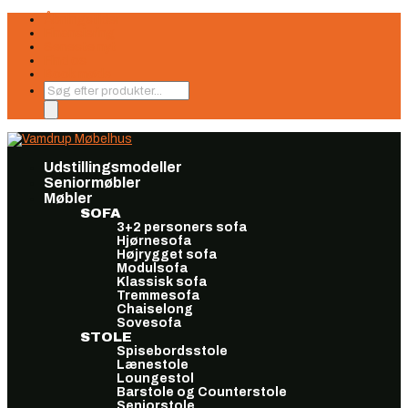
Åbningstider
Finansiering
Seneste nyt
Find os
Book møde
Products
search
Udstillingsmodeller
Seniormøbler
Møbler
SOFA
3+2 personers sofa
Hjørnesofa
Højrygget sofa
Modulsofa
Klassisk sofa
Tremmesofa
Chaiselong
Sovesofa
STOLE
Spisebordsstole
Lænestole
Loungestol
Barstole og Counterstole
Seniorstole