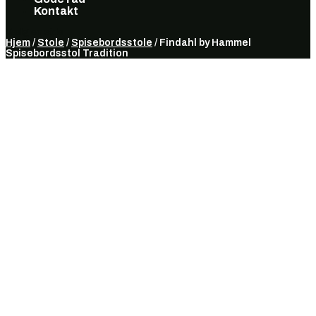
Kontakt
Vælg en side
Hjem
/
Stole
/
Spisebordsstole
/ Findahl by Hammel
Spisebordsstol Tradition