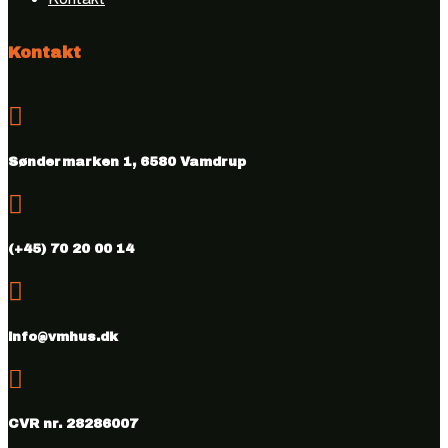
Kontakt

Søndermarken 1, 6580 Vamdrup

(+45) 70 20 00 14

info@vmhus.dk

CVR nr. 28286007