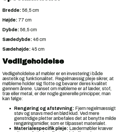
Bredde:
56,5 cm
Højde:
77 cm
Dybde:
56,5 cm
Sædedybde:
46 cm
Sædehøjde:
45 cm
Vedligeholdelse
Vedligeholdelse af møbler er en investering i både
æstetik og funktionalitet. Regelmæssig pleje sikrer, at
møblerne holder sig flotte og bevarer deres kvalitet
gennem årene. Uanset om møblerne er af læder, stof,
træ eller metal, er der nogle generelle principper, man
kan følge:
Rengøring og afstøvning:
Fjern regelmæssigt
støv og snavs med en blød klud. Ved mere
genstridige pletter anbefales det at benytte milde
rengøringsmidler, som er tilpasset materialet.
Materialespecifik pleje:
Lædermøbler kræver