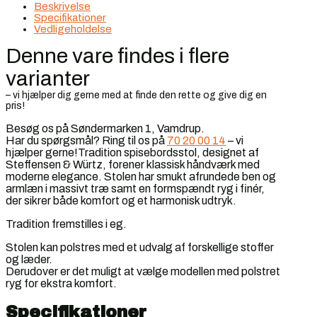
Beskrivelse
Specifikationer
Vedligeholdelse
Denne vare findes i flere
varianter
– vi hjælper dig gerne med at finde den rette og give dig en
pris!
Besøg os på Søndermarken 1, Vamdrup.
Har du spørgsmål? Ring til os på
70 20 00 14
– vi
hjælper gerne!Tradition spisebordsstol, designet af
Steffensen & Würtz, forener klassisk håndværk med
moderne elegance. Stolen har smukt afrundede ben og
armlæn i massivt træ samt en formspændt ryg i finér,
der sikrer både komfort og et harmonisk udtryk.
Tradition fremstilles i eg.
Stolen kan polstres med et udvalg af forskellige stoffer
og læder.
Derudover er det muligt at vælge modellen med polstret
ryg for ekstra komfort.
Specifikationer