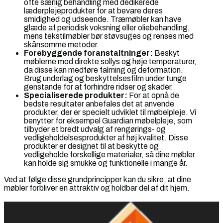
ofte særlig behandling med dedikerede
læderplejeprodukter for at bevare deres
smidighed og udseende. Træmøbler kan have
glæde af periodisk voksning eller oliebehandling,
mens tekstilmøbler bør støvsuges og renses med
skånsomme metoder.
Forebyggende foranstaltninger:
Beskyt
møblerne mod direkte sollys og høje temperaturer,
da disse kan medføre falming og deformation.
Brug underlag og beskyttelsesfilm under tunge
genstande for at forhindre ridser og skader.
Specialiserede produkter:
For at opnå de
bedste resultater anbefales det at anvende
produkter, der er specielt udviklet til møbelpleje. Vi
benytter for eksempel Guardian møbelpleje, som
tilbyder et bredt udvalg af rengørings- og
vedligeholdelsesprodukter af høj kvalitet. Disse
produkter er designet til at beskytte og
vedligeholde forskellige materialer, så dine møbler
kan holde sig smukke og funktionelle i mange år.
Ved at følge disse grundprincipper kan du sikre, at dine
møbler forbliver en attraktiv og holdbar del af dit hjem.