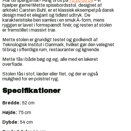
Har du spørgsmål? Ring til os på
70 20 00 14
– vi
hjælper gerne!Mette spisebordsstol, designet af
arkitekt Carsten Buhl, er et klassisk eksempel på dansk
design med et elegant og tidløst udtryk. De
karakteristiske ben samles i en smuk A-form, mens
ryggen er lavet i formspændt finér, og resten af stolen
er fremstillet i massivt træ.
Mette stolen er grundigt testet og godkendt af
Teknologisk Institut i Danmark, hvilket gør den velegnet
til brug i offentlige rum, restauranter og lignende.
Mette fås i både bøg og eg, alle med en lakeret
overflade.
Stolen fås i stof, læder eller flet, og der er også
mulighed for en polstret ryg.
Specifikationer
Bredde:
52 cm
Højde:
75 cm
Dybde:
54 cm