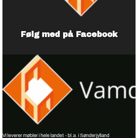
Følg med på Facebook
Vi leverer møbler i hele landet - bl.a. i Sønderjylland