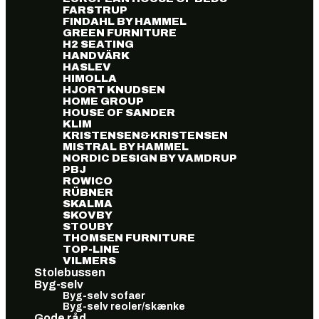
FARSTRUP
FINDAHL BY HAMMEL
GREEN FURNITURE
H2 SEATING
HANDVÄRK
HASLEV
HIMOLLA
HJORT KNUDSEN
HOME GROUP
HOUSE OF SANDER
KLIM
KRISTENSEN&KRISTENSEN
MISTRAL BY HAMMEL
NORDIC DESIGN BY VAMDRUP
PBJ
ROWICO
RÜBNER
SKALMA
SKOVBY
STOUBY
THOMSEN FURNITURE
TOP-LINE
VILMERS
Stolebussen
Byg-selv
Byg-selv sofaer
Byg-selv reoler/skænke
Gode råd