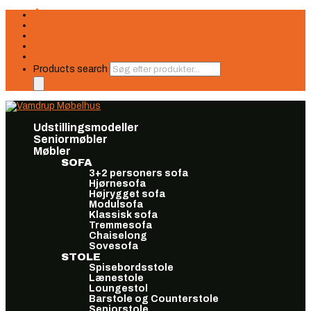
Åbningstider
Finansiering
Seneste nyt
Find os
Book møde
Products search
Udstillingsmodeller
Seniormøbler
Møbler
SOFA
3+2 personers sofa
Hjørnesofa
Højrygget sofa
Modulsofa
Klassisk sofa
Tremmesofa
Chaiselong
Sovesofa
STOLE
Spisebordsstole
Lænestole
Loungestol
Barstole og Counterstole
Seniorstole