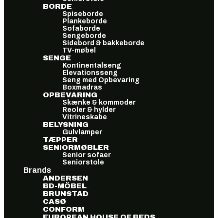
BORDE
Spiseborde
Plankeborde
Sofaborde
Sengeborde
Sidebord & bakkeborde
TV-møbel
SENGE
Kontinentalseng
Elevationsseng
Seng med Opbevaring
Boxmadras
OPBEVARING
Skænke & kommoder
Reoler & hylder
Vitrineskabe
BELYSNING
Gulvlamper
TÆPPER
SENIORMØBLER
Senior sofaer
Seniorstole
Brands
ANDERSEN
BD-MÖBEL
BRUNSTAD
CASØ
CONFORM
EUROPEAN HOUSE OF BEDS