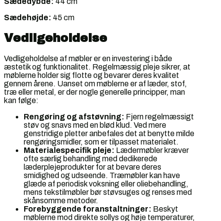
Sædedybde:
44 cm
Sædehøjde:
45 cm
Vedligeholdelse
Vedligeholdelse af møbler er en investering i både
æstetik og funktionalitet. Regelmæssig pleje sikrer, at
møblerne holder sig flotte og bevarer deres kvalitet
gennem årene. Uanset om møblerne er af læder, stof,
træ eller metal, er der nogle generelle principper, man
kan følge:
Rengøring og afstøvning:
Fjern regelmæssigt
støv og snavs med en blød klud. Ved mere
genstridige pletter anbefales det at benytte milde
rengøringsmidler, som er tilpasset materialet.
Materialespecifik pleje:
Lædermøbler kræver
ofte særlig behandling med dedikerede
læderplejeprodukter for at bevare deres
smidighed og udseende. Træmøbler kan have
glæde af periodisk voksning eller oliebehandling,
mens tekstilmøbler bør støvsuges og renses med
skånsomme metoder.
Forebyggende foranstaltninger:
Beskyt
møblerne mod direkte sollys og høje temperaturer,