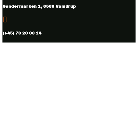
Søndermarken 1, 6580 Vamdrup

(+45) 70 20 00 14

info@vmhus.dk

CVR nr. 28286007
Følg
Følg
Copyright © 2026 Vamdrup Møbelhus. Designed & hosted by
BEST OF
Online.dk.