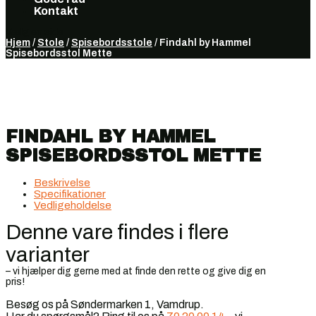
Kontakt
Vælg en side
Hjem
/
Stole
/
Spisebordsstole
/ Findahl by Hammel
Spisebordsstol Mette
FINDAHL BY HAMMEL
SPISEBORDSSTOL METTE
Beskrivelse
Specifikationer
Vedligeholdelse
Denne vare findes i flere
varianter
– vi hjælper dig gerne med at finde den rette og give dig en
pris!
Besøg os på Søndermarken 1, Vamdrup.