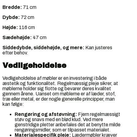
Bredde:
71 cm
Dybde:
72 cm
Højde:
116 cm
Sædehøjde:
47 cm
Siddedybde, siddehøjde, og mere:
Kan justeres
efter behov.
Vedligeholdelse
Vedligeholdelse af møbler er en investering i både
æstetik og funktionalitet. Regelmæssig pleje sikrer, at
møblerne holder sig flotte og bevarer deres kvalitet
gennem årene. Uanset om møblerne er af læder, stof,
træ eller metal, er der nogle generelle principper, man
kan følge:
Rengøring og afstøvning:
Fjern regelmæssigt
støv og snavs med en blød klud. Ved mere
genstridige pletter anbefales det at benytte milde
rengøringsmidler, som er tilpasset materialet.
Materialespecifik pleje:
Lædermøbler kræver