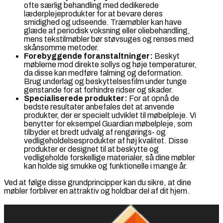
ofte særlig behandling med dedikerede
læderplejeprodukter for at bevare deres
smidighed og udseende. Træmøbler kan have
glæde af periodisk voksning eller oliebehandling,
mens tekstilmøbler bør støvsuges og renses med
skånsomme metoder.
Forebyggende foranstaltninger:
Beskyt
møblerne mod direkte sollys og høje temperaturer,
da disse kan medføre falming og deformation.
Brug underlag og beskyttelsesfilm under tunge
genstande for at forhindre ridser og skader.
Specialiserede produkter:
For at opnå de
bedste resultater anbefales det at anvende
produkter, der er specielt udviklet til møbelpleje. Vi
benytter for eksempel Guardian møbelpleje, som
tilbyder et bredt udvalg af rengørings- og
vedligeholdelsesprodukter af høj kvalitet. Disse
produkter er designet til at beskytte og
vedligeholde forskellige materialer, så dine møbler
kan holde sig smukke og funktionelle i mange år.
Ved at følge disse grundprincipper kan du sikre, at dine
møbler forbliver en attraktiv og holdbar del af dit hjem.