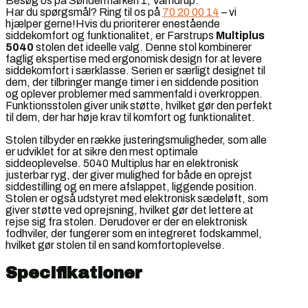
Besøg os på Søndermarken 1, Vamdrup.
Har du spørgsmål? Ring til os på
70 20 00 14
– vi
hjælper gerne!Hvis du prioriterer enestående
siddekomfort og funktionalitet, er Farstrups
Multiplus
5040
stolen det ideelle valg. Denne stol kombinerer
faglig ekspertise med ergonomisk design for at levere
siddekomfort i særklasse. Serien er særligt designet til
dem, der tilbringer mange timer i en siddende position
og oplever problemer med sammenfald i overkroppen.
Funktionsstolen giver unik støtte, hvilket gør den perfekt
til dem, der har høje krav til komfort og funktionalitet.
Stolen tilbyder en række justeringsmuligheder, som alle
er udviklet for at sikre den mest optimale
siddeoplevelse. 5040 Multiplus har en elektronisk
justerbar ryg, der giver mulighed for både en oprejst
siddestilling og en mere afslappet, liggende position.
Stolen er også udstyret med elektronisk sædeløft, som
giver støtte ved oprejsning, hvilket gør det lettere at
rejse sig fra stolen. Derudover er der en elektronisk
fodhviler, der fungerer som en integreret fodskammel,
hvilket gør stolen til en sand komfortoplevelse.
Specifikationer