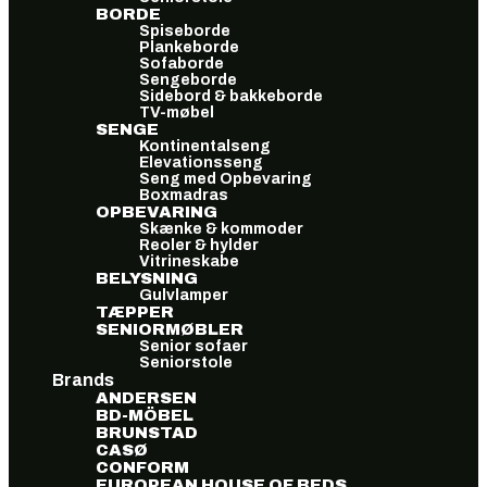
BORDE
Spiseborde
Plankeborde
Sofaborde
Sengeborde
Sidebord & bakkeborde
TV-møbel
SENGE
Kontinentalseng
Elevationsseng
Seng med Opbevaring
Boxmadras
OPBEVARING
Skænke & kommoder
Reoler & hylder
Vitrineskabe
BELYSNING
Gulvlamper
TÆPPER
SENIORMØBLER
Senior sofaer
Seniorstole
Brands
ANDERSEN
BD-MÖBEL
BRUNSTAD
CASØ
CONFORM
EUROPEAN HOUSE OF BEDS