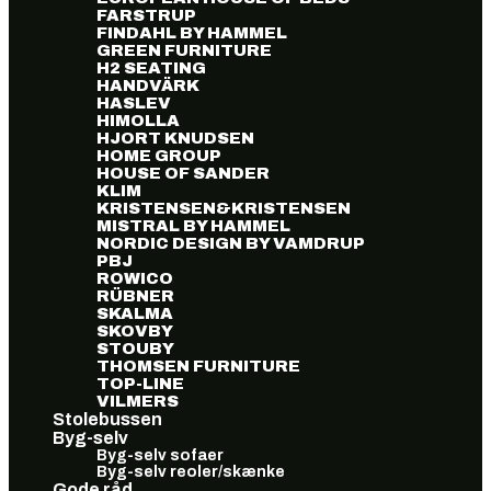
FARSTRUP
FINDAHL BY HAMMEL
GREEN FURNITURE
H2 SEATING
HANDVÄRK
HASLEV
HIMOLLA
HJORT KNUDSEN
HOME GROUP
HOUSE OF SANDER
KLIM
KRISTENSEN&KRISTENSEN
MISTRAL BY HAMMEL
NORDIC DESIGN BY VAMDRUP
PBJ
ROWICO
RÜBNER
SKALMA
SKOVBY
STOUBY
THOMSEN FURNITURE
TOP-LINE
VILMERS
Stolebussen
Byg-selv
Byg-selv sofaer
Byg-selv reoler/skænke
Gode råd