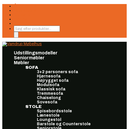
Åbningstider
Finansiering
Seneste nyt
Find os
Book møde
Products
search
Udstillingsmodeller
Seniormøbler
Møbler
SOFA
3+2 personers sofa
Hjørnesofa
Højrygget sofa
Modulsofa
Klassisk sofa
Tremmesofa
Chaiselong
Sovesofa
STOLE
Spisebordsstole
Lænestole
Loungestol
Barstole og Counterstole
Seniorstole