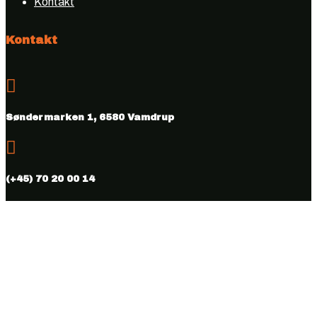
Kontakt
Kontakt

Søndermarken 1, 6580 Vamdrup

(+45) 70 20 00 14

info@vmhus.dk

CVR nr. 28286007