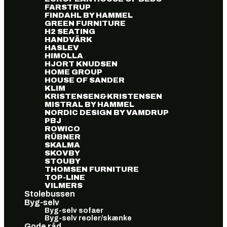
FARSTRUP
FINDAHL BY HAMMEL
GREEN FURNITURE
H2 SEATING
HANDVÄRK
HASLEV
HIMOLLA
HJORT KNUDSEN
HOME GROUP
HOUSE OF SANDER
KLIM
KRISTENSEN&KRISTENSEN
MISTRAL BY HAMMEL
NORDIC DESIGN BY VAMDRUP
PBJ
ROWICO
RÜBNER
SKALMA
SKOVBY
STOUBY
THOMSEN FURNITURE
TOP-LINE
VILMERS
Stolebussen
Byg-selv
Byg-selv sofaer
Byg-selv reoler/skænke
Gode råd