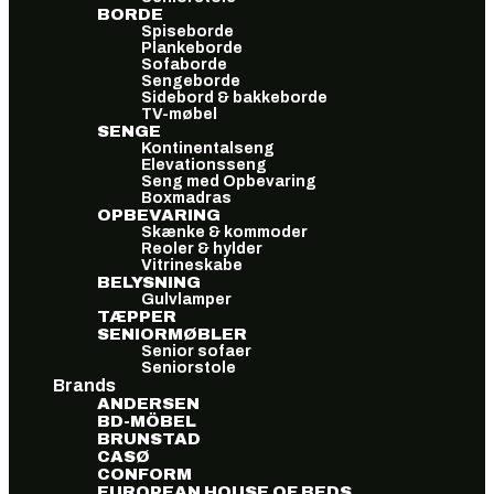
BORDE
Spiseborde
Plankeborde
Sofaborde
Sengeborde
Sidebord & bakkeborde
TV-møbel
SENGE
Kontinentalseng
Elevationsseng
Seng med Opbevaring
Boxmadras
OPBEVARING
Skænke & kommoder
Reoler & hylder
Vitrineskabe
BELYSNING
Gulvlamper
TÆPPER
SENIORMØBLER
Senior sofaer
Seniorstole
Brands
ANDERSEN
BD-MÖBEL
BRUNSTAD
CASØ
CONFORM
EUROPEAN HOUSE OF BEDS