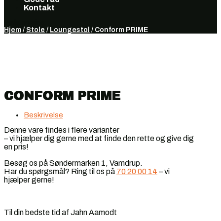
Kontakt
Vælg en side
Hjem
/
Stole
/
Loungestol
/ Conform PRIME
CONFORM PRIME
Beskrivelse
Denne vare findes i flere varianter
– vi hjælper dig gerne med at finde den rette og give dig
en pris!
Besøg os på Søndermarken 1, Vamdrup.
Har du spørgsmål? Ring til os på
70 20 00 14
– vi
hjælper gerne!
Til din bedste tid af Jahn Aamodt