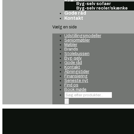
Byg-selv sofaer
Byg-selv reoler/skænke
Gode råd
Kontakt
Vælg en side
Udstillingsmodeller
Seniormøbler
Møbler
Brands
Stolebussen
Byg-selv
Gode råd
Kontakt
Åbningstider
Finansiering
Seneste nyt
Find os
Book møde
Products
search