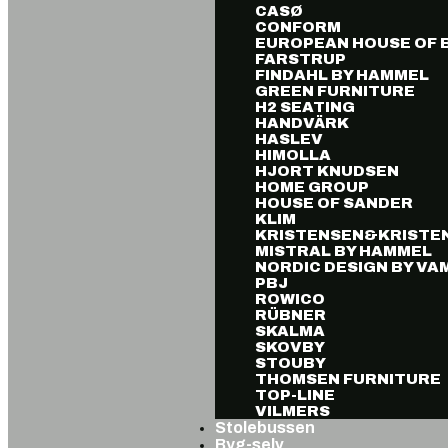
CASØ
CONFORM
EUROPEAN HOUSE OF 
FARSTRUP
FINDAHL BY HAMMEL
GREEN FURNITURE
H2 SEATING
HANDVÄRK
HASLEV
HIMOLLA
HJORT KNUDSEN
HOME GROUP
HOUSE OF SANDER
KLIM
KRISTENSEN&KRISTE
MISTRAL BY HAMMEL
NORDIC DESIGN BY V
PBJ
ROWICO
RÜBNER
SKALMA
SKOVBY
STOUBY
THOMSEN FURNITURE
TOP-LINE
VILMERS
Stolebussen
Byg-selv