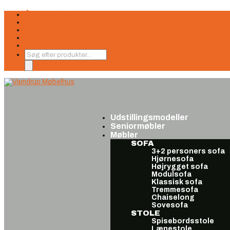
Åbningstider
Finansiering
Seneste nyt
Find os
Book møde
Products
search
Udstillingsmodeller
Seniormøbler
Møbler
SOFA
3+2 personers sofa
Hjørnesofa
Højrygget sofa
Modulsofa
Klassisk sofa
Tremmesofa
Chaiselong
Sovesofa
STOLE
Spisebordsstole
Lænestole