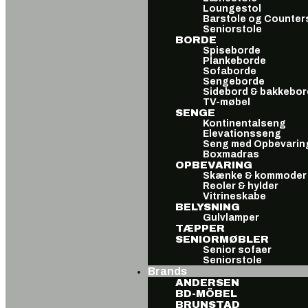
Loungestol
Barstole og Counter
Seniorstole
BORDE
Spiseborde
Plankeborde
Sofaborde
Sengeborde
Sidebord & bakkebor
TV-møbel
SENGE
Kontinentalseng
Elevationsseng
Seng med Opbevarin
Boxmadras
OPBEVARING
Skænke & kommoder
Reoler & hylder
Vitrineskabe
BELYSNING
Gulvlamper
TÆPPER
SENIORMØBLER
Senior sofaer
Seniorstole
Brands
ANDERSEN
BD-MÖBEL
BRUNSTAD