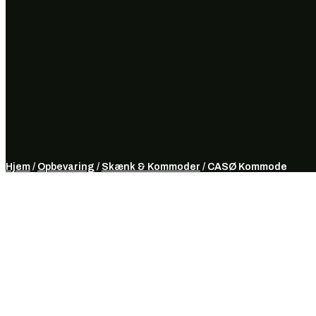
Hjem
/
Opbevaring
/
Skænk & Kommoder
/ CASØ Kommode
-15%