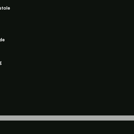
stole
de
g