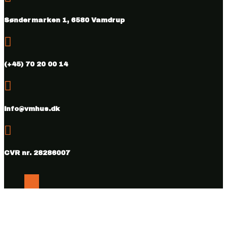
Søndermarken 1, 6580 Vamdrup

(+45) 70 20 00 14

info@vmhus.dk

CVR nr. 28286007
Følg
Følg
Copyright © 2026 Vamdrup Møbelhus. Designed & hosted by
BEST OF
Online.dk.