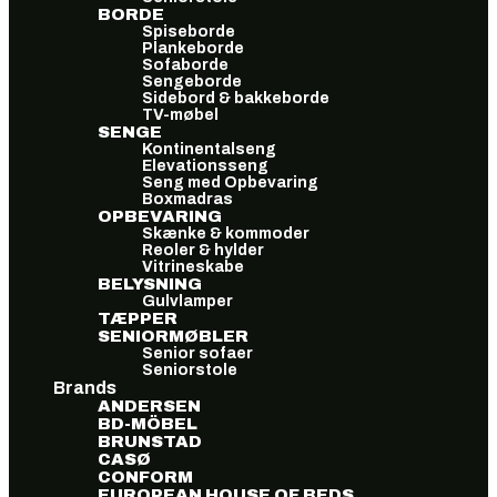
BORDE
Spiseborde
Plankeborde
Sofaborde
Sengeborde
Sidebord & bakkeborde
TV-møbel
SENGE
Kontinentalseng
Elevationsseng
Seng med Opbevaring
Boxmadras
OPBEVARING
Skænke & kommoder
Reoler & hylder
Vitrineskabe
BELYSNING
Gulvlamper
TÆPPER
SENIORMØBLER
Senior sofaer
Seniorstole
Brands
ANDERSEN
BD-MÖBEL
BRUNSTAD
CASØ
CONFORM
EUROPEAN HOUSE OF BEDS