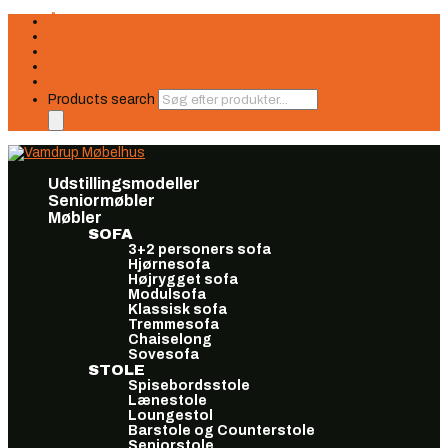
Åbningstider
Finansiering
Seneste nyt
Find os
Book møde
Products search
Udstillingsmodeller
Seniormøbler
Møbler
SOFA
3+2 personers sofa
Hjørnesofa
Højrygget sofa
Modulsofa
Klassisk sofa
Tremmesofa
Chaiselong
Sovesofa
STOLE
Spisebordsstole
Lænestole
Loungestol
Barstole og Counterstole
Seniorstole