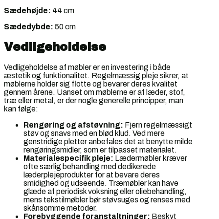
Sædehøjde:
44 cm
Sædedybde:
50 cm
Vedligeholdelse
Vedligeholdelse af møbler er en investering i både
æstetik og funktionalitet. Regelmæssig pleje sikrer, at
møblerne holder sig flotte og bevarer deres kvalitet
gennem årene. Uanset om møblerne er af læder, stof,
træ eller metal, er der nogle generelle principper, man
kan følge:
Rengøring og afstøvning:
Fjern regelmæssigt
støv og snavs med en blød klud. Ved mere
genstridige pletter anbefales det at benytte milde
rengøringsmidler, som er tilpasset materialet.
Materialespecifik pleje:
Lædermøbler kræver
ofte særlig behandling med dedikerede
læderplejeprodukter for at bevare deres
smidighed og udseende. Træmøbler kan have
glæde af periodisk voksning eller oliebehandling,
mens tekstilmøbler bør støvsuges og renses med
skånsomme metoder.
Forebyggende foranstaltninger:
Beskyt