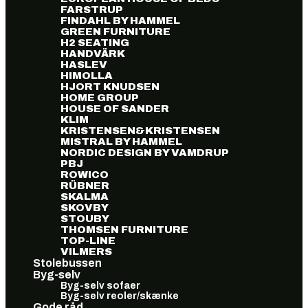
FARSTRUP
FINDAHL BY HAMMEL
GREEN FURNITURE
H2 SEATING
HANDVÄRK
HASLEV
HIMOLLA
HJORT KNUDSEN
HOME GROUP
HOUSE OF SANDER
KLIM
KRISTENSEN&KRISTENSEN
MISTRAL BY HAMMEL
NORDIC DESIGN BY VAMDRUP
PBJ
ROWICO
RÜBNER
SKALMA
SKOVBY
STOUBY
THOMSEN FURNITURE
TOP-LINE
VILMERS
Stolebussen
Byg-selv
Byg-selv sofaer
Byg-selv reoler/skænke
Gode råd