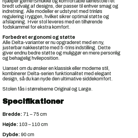
hjælper gerne!Smukke og komfortable lænestole i et
bredt udvalg af designs, der passer til enhver smag og
indretning. Alle modeller er udstyret med trinløs
regulering i ryggen, hvilket sikrer optimal støtte og
afslapning. Hver stol leveres med en tilhørende
fodskammel for ekstra komfort.
Forbedret ergonomi og støtte
Alle Delta-varianter er nu opgraderet med en ny,
justerbar nakkestøtte med 5-trins indstilling. Dette
giver endnu bedre støtte og muliggør en mere personlig
og behagelig hvileposition.
Uanset om du ønsker en klassisk eller moderne stil,
kombinerer Delta-serien funktionalitet med elegant
design, så du kan nyde den ultimative siddekomfort.
Stolen fås i størrelserne Original og Large.
Specifikationer
Bredde:
71 – 75 cm
Højde:
103 – 110 cm
Dybde:
90 cm