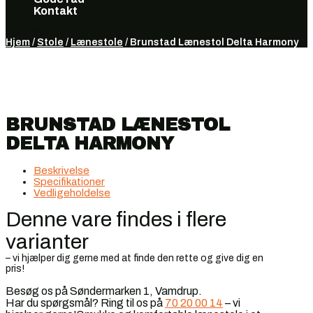
Kontakt
Vælg en side
Hjem
/
Stole
/
Lænestole
/ Brunstad Lænestol Delta Harmony
BRUNSTAD LÆNESTOL
DELTA HARMONY
Beskrivelse
Specifikationer
Vedligeholdelse
Denne vare findes i flere
varianter
– vi hjælper dig gerne med at finde den rette og give dig en
pris!
Besøg os på Søndermarken 1, Vamdrup.
Har du spørgsmål? Ring til os på
70 20 00 14
– vi