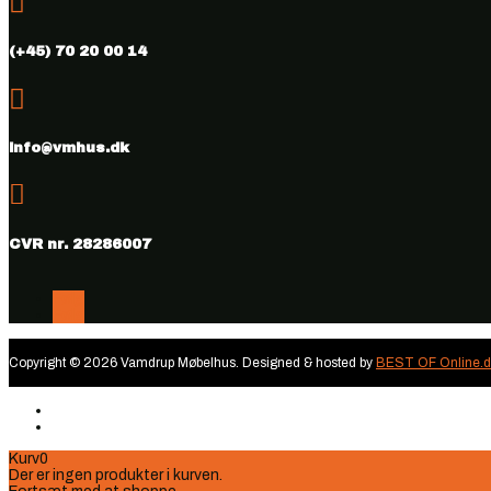

(+45) 70 20 00 14

info@vmhus.dk

CVR nr. 28286007
Følg
Følg
Copyright © 2026 Vamdrup Møbelhus. Designed & hosted by
BEST OF Online.d
Kurv
0
Der er ingen produkter i kurven.