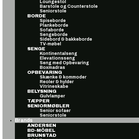
Loungestol
Barstole og Counterstole
Seniorstole
BORDE
Spiseborde
Plankeborde
Sofaborde
Sengeborde
Sidebord & bakkeborde
TV-møbel
SENGE
Kontinentalseng
Elevationsseng
Seng med Opbevaring
Boxmadras
OPBEVARING
Skænke & kommoder
Reoler & hylder
Vitrineskabe
BELYSNING
Gulvlamper
TÆPPER
SENIORMØBLER
Senior sofaer
Seniorstole
Brands
ANDERSEN
BD-MÖBEL
BRUNSTAD