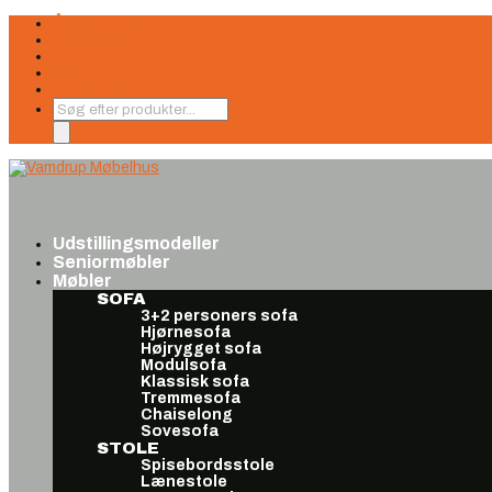
Åbningstider
Finansiering
Seneste nyt
Find os
Book møde
Products
search
Udstillingsmodeller
Seniormøbler
Møbler
SOFA
3+2 personers sofa
Hjørnesofa
Højrygget sofa
Modulsofa
Klassisk sofa
Tremmesofa
Chaiselong
Sovesofa
STOLE
Spisebordsstole
Lænestole