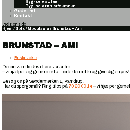
Byg-selv sofaer
Byg-selv reoler/skænke
Gode råd
Kontakt
Vælg en side
Hjem
/
Sofa
/
Modulsofa
/ Brunstad – Ami
BRUNSTAD – AMI
Beskrivelse
Denne vare findes i flere varianter
– vi hjælper dig gerne med at finde den rette og give dig en pris!
Besøg os på Søndermarken 1, Vamdrup.
Har du spørgsmål? Ring til os på
70 20 00 14
– vi hjælper gerne