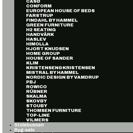
CASØ
CONFORM
EUROPEAN HOUSE OF BEDS
FARSTRUP
FINDAHL BY HAMMEL
GREEN FURNITURE
H2 SEATING
HANDVÄRK
HASLEV
HIMOLLA
HJORT KNUDSEN
HOME GROUP
HOUSE OF SANDER
KLIM
KRISTENSEN&KRISTENSEN
MISTRAL BY HAMMEL
NORDIC DESIGN BY VAMDRUP
PBJ
ROWICO
RÜBNER
SKALMA
SKOVBY
STOUBY
THOMSEN FURNITURE
TOP-LINE
VILMERS
Stolebussen
Byg-selv