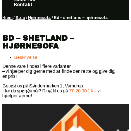
Kontakt
Vælg en side
Hjem
/
Sofa
/
Hjørnesofa
/ Bd – shetland – hjørnesofa
BD – SHETLAND –
HJØRNESOFA
Beskrivelse
Denne vare findes i flere varianter
– vi hjælper dig gerne med at finde den rette og give dig
en pris!
Besøg os på Søndermarken 1, Vamdrup.
Har du spørgsmål? Ring til os på
70 20 00 14
– vi
hjælper gerne!