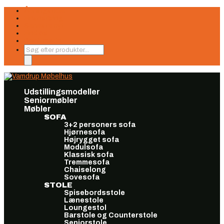
Åbningstider
Finansiering
Seneste nyt
Find os
Book møde
Products
search
Udstillingsmodeller
Seniormøbler
Møbler
SOFA
3+2 personers sofa
Hjørnesofa
Højrygget sofa
Modulsofa
Klassisk sofa
Tremmesofa
Chaiselong
Sovesofa
STOLE
Spisebordsstole
Lænestole
Loungestol
Barstole og Counterstole
Seniorstole