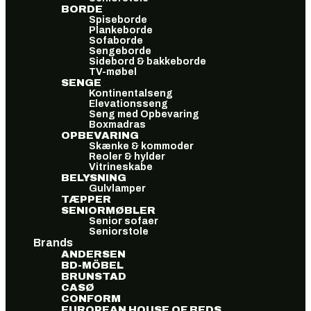
BORDE
Spiseborde
Plankeborde
Sofaborde
Sengeborde
Sidebord & bakkeborde
TV-møbel
SENGE
Kontinentalseng
Elevationsseng
Seng med Opbevaring
Boxmadras
OPBEVARING
Skænke & kommoder
Reoler & hylder
Vitrineskabe
BELYSNING
Gulvlamper
TÆPPER
SENIORMØBLER
Senior sofaer
Seniorstole
Brands
ANDERSEN
BD-MÖBEL
BRUNSTAD
CASØ
CONFORM
EUROPEAN HOUSE OF BEDS