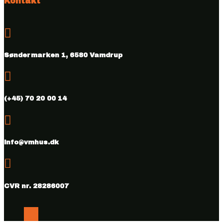
Kontakt

Søndermarken 1, 6580 Vamdrup

(+45) 70 20 00 14

info@vmhus.dk

CVR nr. 28286007
Følg
Følg