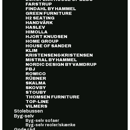
FARSTRUP
FINDAHL BY HAMMEL
GREEN FURNITURE
H2 SEATING
HANDVÄRK
HASLEV
HIMOLLA
HJORT KNUDSEN
HOME GROUP
HOUSE OF SANDER
KLIM
KRISTENSEN&KRISTENSEN
MISTRAL BY HAMMEL
NORDIC DESIGN BY VAMDRUP
PBJ
ROWICO
RÜBNER
SKALMA
SKOVBY
STOUBY
THOMSEN FURNITURE
TOP-LINE
VILMERS
Stolebussen
Byg-selv
Byg-selv sofaer
Byg-selv reoler/skænke
Gode råd