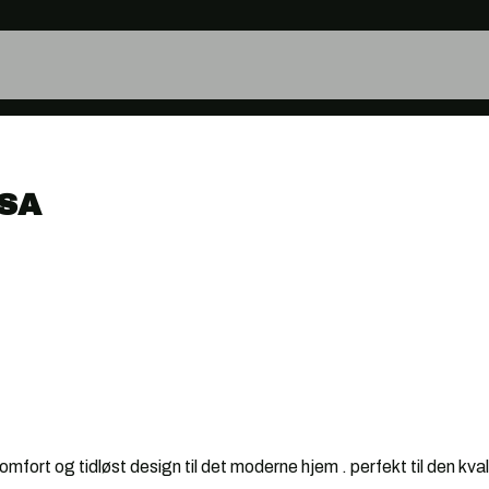
SA
!
omfort og tidløst design til det moderne hjem . perfekt til den kva