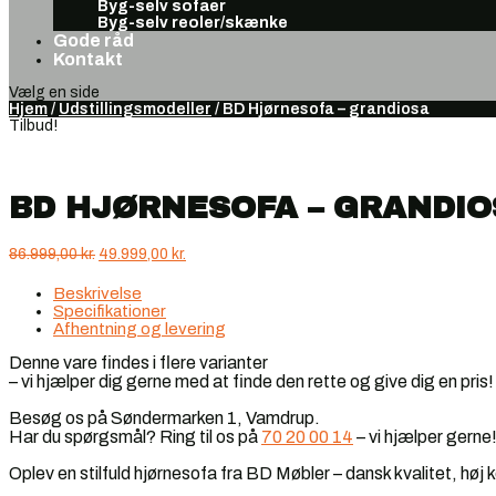
Byg-selv sofaer
Byg-selv reoler/skænke
Gode råd
Kontakt
Vælg en side
Hjem
/
Udstillingsmodeller
/ BD Hjørnesofa – grandiosa
Tilbud!
BD HJØRNESOFA – GRANDIO
Den
Den
86.999,00
kr.
49.999,00
kr.
oprindelige
aktuelle
pris
pris
Beskrivelse
var:
er:
Specifikationer
86.999,00 kr..
49.999,00 kr..
Afhentning og levering
Denne vare findes i flere varianter
– vi hjælper dig gerne med at finde den rette og give dig en pris!
Besøg os på Søndermarken 1, Vamdrup.
Har du spørgsmål? Ring til os på
70 20 00 14
– vi hjælper gerne
Oplev en stilfuld hjørnesofa fra BD Møbler – dansk kvalitet, høj k