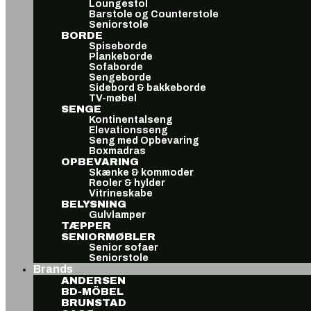
Loungestol
Barstole og Counterstole
Seniorstole
BORDE
Spiseborde
Plankeborde
Sofaborde
Sengeborde
Sidebord & bakkeborde
TV-møbel
SENGE
Kontinentalseng
Elevationsseng
Seng med Opbevaring
Boxmadras
OPBEVARING
Skænke & kommoder
Reoler & hylder
Vitrineskabe
BELYSNING
Gulvlamper
TÆPPER
SENIORMØBLER
Senior sofaer
Seniorstole
Brands
ANDERSEN
BD-MÖBEL
BRUNSTAD