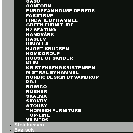
CASØ
CONFORM
EUROPEAN HOUSE OF BEDS
FARSTRUP
FINDAHL BY HAMMEL
GREEN FURNITURE
H2 SEATING
HANDVÄRK
HASLEV
HIMOLLA
HJORT KNUDSEN
HOME GROUP
HOUSE OF SANDER
KLIM
KRISTENSEN&KRISTENSEN
MISTRAL BY HAMMEL
NORDIC DESIGN BY VAMDRUP
PBJ
ROWICO
RÜBNER
SKALMA
SKOVBY
STOUBY
THOMSEN FURNITURE
TOP-LINE
VILMERS
Stolebussen
Byg-selv