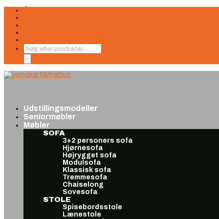
Åbningstider
Finansiering
Seneste nyt
Find os
Book møde
Products
search
Udstillingsmodeller
Seniormøbler
Møbler
SOFA
3+2 personers sofa
Hjørnesofa
Højrygget sofa
Modulsofa
Klassisk sofa
Tremmesofa
Chaiselong
Sovesofa
STOLE
Spisebordsstole
Lænestole