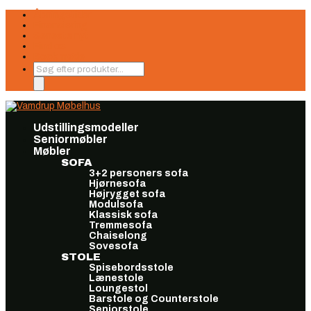
Åbningstider
Finansiering
Seneste nyt
Find os
Book møde
Products
search
Udstillingsmodeller
Seniormøbler
Møbler
SOFA
3+2 personers sofa
Hjørnesofa
Højrygget sofa
Modulsofa
Klassisk sofa
Tremmesofa
Chaiselong
Sovesofa
STOLE
Spisebordsstole
Lænestole
Loungestol
Barstole og Counterstole
Seniorstole