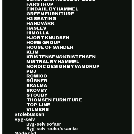
FARSTRUP
FINDAHL BY HAMMEL
GREEN FURNITURE
H2 SEATING
HANDVÄRK
HASLEV
HIMOLLA
HJORT KNUDSEN
HOME GROUP
HOUSE OF SANDER
KLIM
KRISTENSEN&KRISTENSEN
MISTRAL BY HAMMEL
NORDIC DESIGN BY VAMDRUP
PBJ
ROWICO
RÜBNER
SKALMA
SKOVBY
STOUBY
THOMSEN FURNITURE
TOP-LINE
VILMERS
Stolebussen
Byg-selv
Byg-selv sofaer
Byg-selv reoler/skænke
Gode råd