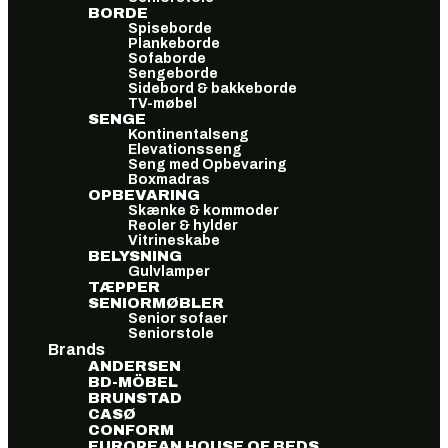
BORDE
Spiseborde
Plankeborde
Sofaborde
Sengeborde
Sidebord & bakkeborde
TV-møbel
SENGE
Kontinentalseng
Elevationsseng
Seng med Opbevaring
Boxmadras
OPBEVARING
Skænke & kommoder
Reoler & hylder
Vitrineskabe
BELYSNING
Gulvlamper
TÆPPER
SENIORMØBLER
Senior sofaer
Seniorstole
Brands
ANDERSEN
BD-MÖBEL
BRUNSTAD
CASØ
CONFORM
EUROPEAN HOUSE OF BEDS