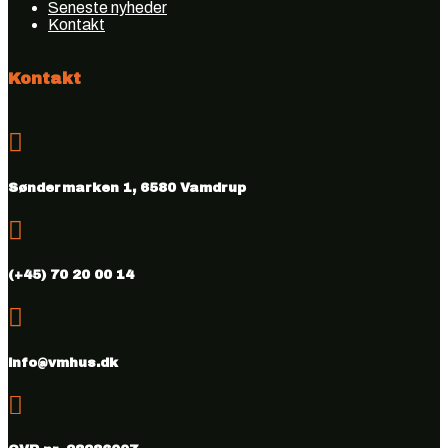
Seneste nyheder
Kontakt
Kontakt

Søndermarken 1, 6580 Vamdrup

(+45) 70 20 00 14

info@vmhus.dk
