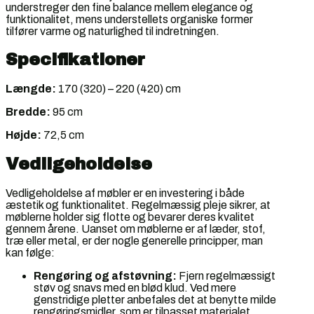
understreger den fine balance mellem elegance og
funktionalitet, mens understellets organiske former
tilfører varme og naturlighed til indretningen.
Specifikationer
Længde:
170 (320) – 220 (420) cm
Bredde:
95 cm
Højde:
72,5 cm
Vedligeholdelse
Vedligeholdelse af møbler er en investering i både
æstetik og funktionalitet. Regelmæssig pleje sikrer, at
møblerne holder sig flotte og bevarer deres kvalitet
gennem årene. Uanset om møblerne er af læder, stof,
træ eller metal, er der nogle generelle principper, man
kan følge:
Rengøring og afstøvning:
Fjern regelmæssigt
støv og snavs med en blød klud. Ved mere
genstridige pletter anbefales det at benytte milde
rengøringsmidler, som er tilpasset materialet.