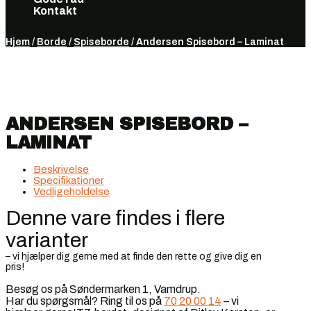
Kontakt
Vælg en side
Hjem
/
Borde
/
Spiseborde
/ Andersen Spisebord – Laminat
ANDERSEN SPISEBORD –
LAMINAT
Beskrivelse
Specifikationer
Vedligeholdelse
Denne vare findes i flere
varianter
– vi hjælper dig gerne med at finde den rette og give dig en
pris!
Besøg os på Søndermarken 1, Vamdrup.
Har du spørgsmål? Ring til os på
70 20 00 14
– vi