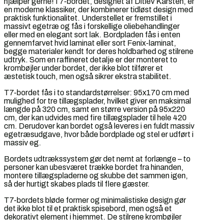
hjælper gerne!T7-bordet, designet af Ditlev Karsten, er
en moderne klassiker, der kombinerer tidløst design med
praktisk funktionalitet. Understellet er fremstillet i
massivt egetræ og fås i forskellige oliebehandlinger
eller med en elegant sort lak. Bordpladen fås i enten
gennemfarvet hvid laminat eller sort Fenix-laminat,
begge materialer kendt for deres holdbarhed og stilrene
udtryk. Som en raffineret detalje er der monteret to
krombøjler under bordet, der ikke blot tilfører et
æstetisk touch, men også sikrer ekstra stabilitet.
T7-bordet fås i to standardstørrelser: 95x170 cm med
mulighed for tre tillægsplader, hvilket giver en maksimal
længde på 320 cm, samt en større version på 95x220
cm, der kan udvides med fire tillægsplader til hele 420
cm. Derudover kan bordet også leveres i en fuldt massiv
egetræsudgave, hvor både bordplade og stel er udført i
massiv eg.
Bordets udtrækssystem gør det nemt at forlænge – to
personer kan ubesværet trække bordet fra hinanden,
montere tillægspladerne og skubbe det sammen igen,
så der hurtigt skabes plads til flere gæster.
T7-bordets bløde former og minimalistiske design gør
det ikke blot til et praktisk spisebord, men også et
dekorativt element i hjemmet. De stilrene krombøjler