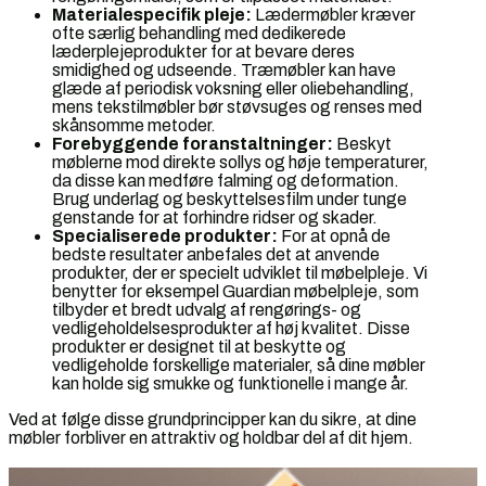
Materialespecifik pleje:
Lædermøbler kræver
ofte særlig behandling med dedikerede
læderplejeprodukter for at bevare deres
smidighed og udseende. Træmøbler kan have
glæde af periodisk voksning eller oliebehandling,
mens tekstilmøbler bør støvsuges og renses med
skånsomme metoder.
Forebyggende foranstaltninger:
Beskyt
møblerne mod direkte sollys og høje temperaturer,
da disse kan medføre falming og deformation.
Brug underlag og beskyttelsesfilm under tunge
genstande for at forhindre ridser og skader.
Specialiserede produkter:
For at opnå de
bedste resultater anbefales det at anvende
produkter, der er specielt udviklet til møbelpleje. Vi
benytter for eksempel Guardian møbelpleje, som
tilbyder et bredt udvalg af rengørings- og
vedligeholdelsesprodukter af høj kvalitet. Disse
produkter er designet til at beskytte og
vedligeholde forskellige materialer, så dine møbler
kan holde sig smukke og funktionelle i mange år.
Ved at følge disse grundprincipper kan du sikre, at dine
møbler forbliver en attraktiv og holdbar del af dit hjem.