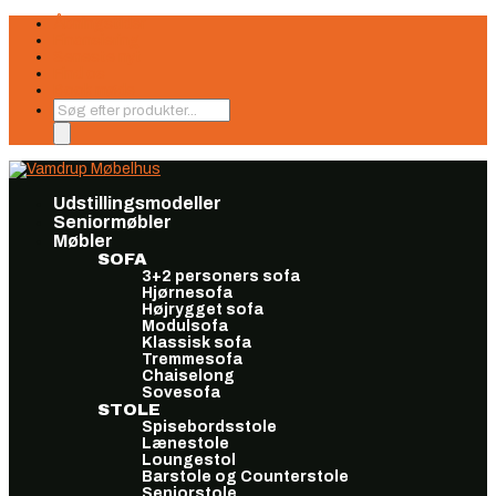
Åbningstider
Finansiering
Seneste nyt
Find os
Book møde
Products
search
Udstillingsmodeller
Seniormøbler
Møbler
SOFA
3+2 personers sofa
Hjørnesofa
Højrygget sofa
Modulsofa
Klassisk sofa
Tremmesofa
Chaiselong
Sovesofa
STOLE
Spisebordsstole
Lænestole
Loungestol
Barstole og Counterstole
Seniorstole