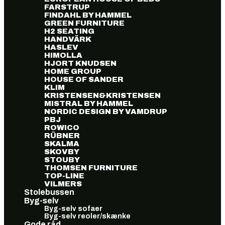
FARSTRUP
FINDAHL BY HAMMEL
GREEN FURNITURE
H2 SEATING
HANDVÄRK
HASLEV
HIMOLLA
HJORT KNUDSEN
HOME GROUP
HOUSE OF SANDER
KLIM
KRISTENSEN&KRISTENSEN
MISTRAL BY HAMMEL
NORDIC DESIGN BY VAMDRUP
PBJ
ROWICO
RÜBNER
SKALMA
SKOVBY
STOUBY
THOMSEN FURNITURE
TOP-LINE
VILMERS
Stolebussen
Byg-selv
Byg-selv sofaer
Byg-selv reoler/skænke
Gode råd