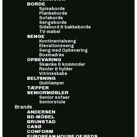
BORDE
Spiseborde
Plankeborde
Sofaborde
Sengeborde
Sidebord & bakkeborde
TV-møbel
SENGE
Kontinentalseng
Elevationsseng
Seng med Opbevaring
Boxmadras
OPBEVARING
Skænke & kommoder
Reoler & hylder
Vitrineskabe
BELYSNING
Gulvlamper
TÆPPER
SENIORMØBLER
Senior sofaer
Seniorstole
Brands
ANDERSEN
BD-MÖBEL
BRUNSTAD
CASØ
CONFORM
EUROPEAN HOUSE OF BEDS