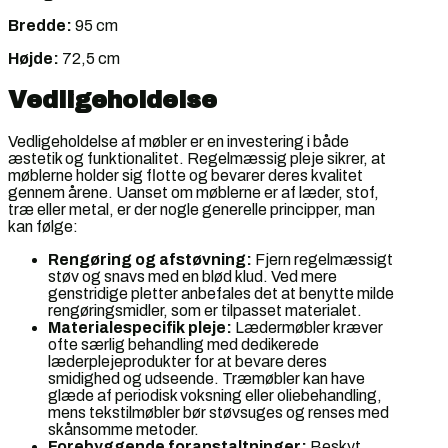
Bredde:
95 cm
Højde:
72,5 cm
Vedligeholdelse
Vedligeholdelse af møbler er en investering i både
æstetik og funktionalitet. Regelmæssig pleje sikrer, at
møblerne holder sig flotte og bevarer deres kvalitet
gennem årene. Uanset om møblerne er af læder, stof,
træ eller metal, er der nogle generelle principper, man
kan følge:
Rengøring og afstøvning:
Fjern regelmæssigt
støv og snavs med en blød klud. Ved mere
genstridige pletter anbefales det at benytte milde
rengøringsmidler, som er tilpasset materialet.
Materialespecifik pleje:
Lædermøbler kræver
ofte særlig behandling med dedikerede
læderplejeprodukter for at bevare deres
smidighed og udseende. Træmøbler kan have
glæde af periodisk voksning eller oliebehandling,
mens tekstilmøbler bør støvsuges og renses med
skånsomme metoder.
Forebyggende foranstaltninger:
Beskyt