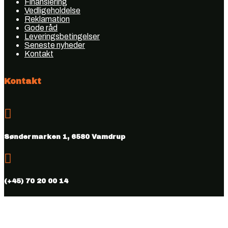
Finansiering
Vedligeholdelse
Reklamation
Gode råd
Leveringsbetingelser
Seneste nyheder
Kontakt
Kontakt

Søndermarken 1, 6580 Vamdrup

(+45) 70 20 00 14

info@vmhus.dk