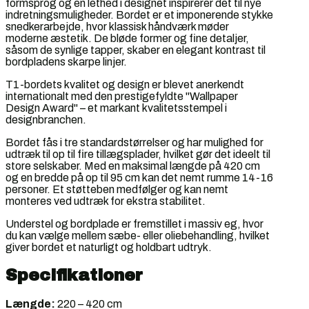
formsprog og en lethed i designet inspirerer det til nye
indretningsmuligheder. Bordet er et imponerende stykke
snedkerarbejde, hvor klassisk håndværk møder
moderne æstetik. De bløde former og fine detaljer,
såsom de synlige tapper, skaber en elegant kontrast til
bordpladens skarpe linjer.
T1-bordets kvalitet og design er blevet anerkendt
internationalt med den prestigefyldte "Wallpaper
Design Award" – et markant kvalitetsstempel i
designbranchen.
Bordet fås i tre standardstørrelser og har mulighed for
udtræk til op til fire tillægsplader, hvilket gør det ideelt til
store selskaber. Med en maksimal længde på 420 cm
og en bredde på op til 95 cm kan det nemt rumme 14-16
personer. Et støtteben medfølger og kan nemt
monteres ved udtræk for ekstra stabilitet.
Understel og bordplade er fremstillet i massiv eg, hvor
du kan vælge mellem sæbe- eller oliebehandling, hvilket
giver bordet et naturligt og holdbart udtryk.
Specifikationer
Længde:
220 – 420 cm