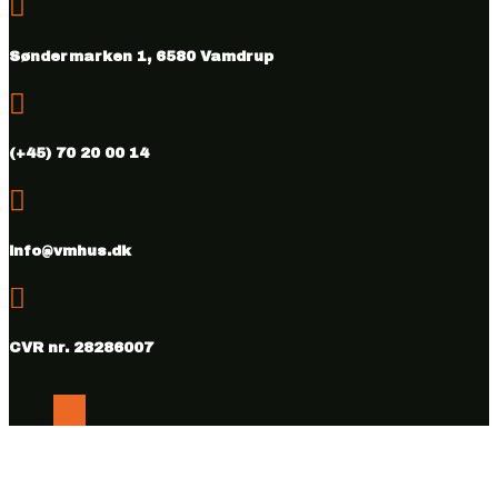

Søndermarken 1, 6580 Vamdrup

(+45) 70 20 00 14

info@vmhus.dk

CVR nr. 28286007
Følg
Følg
Copyright © 2026 Vamdrup Møbelhus. Designed & hosted by
BEST OF
Online.dk.