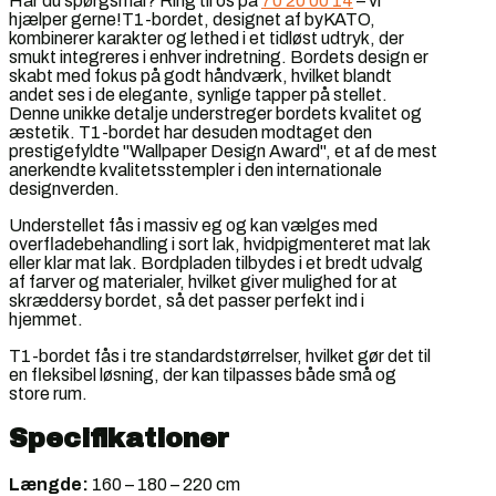
Har du spørgsmål? Ring til os på
70 20 00 14
– vi
hjælper gerne!T1-bordet, designet af byKATO,
kombinerer karakter og lethed i et tidløst udtryk, der
smukt integreres i enhver indretning. Bordets design er
skabt med fokus på godt håndværk, hvilket blandt
andet ses i de elegante, synlige tapper på stellet.
Denne unikke detalje understreger bordets kvalitet og
æstetik. T1-bordet har desuden modtaget den
prestigefyldte "Wallpaper Design Award", et af de mest
anerkendte kvalitetsstempler i den internationale
designverden.
Understellet fås i massiv eg og kan vælges med
overfladebehandling i sort lak, hvidpigmenteret mat lak
eller klar mat lak. Bordpladen tilbydes i et bredt udvalg
af farver og materialer, hvilket giver mulighed for at
skræddersy bordet, så det passer perfekt ind i
hjemmet.
T1-bordet fås i tre standardstørrelser, hvilket gør det til
en fleksibel løsning, der kan tilpasses både små og
store rum.
Specifikationer
Længde:
160 – 180 – 220 cm