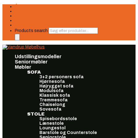
Åbningstider
Finansiering
Seneste nyt
Find os
Book møde
Products search
Udstillingsmodeller
Seniormøbler
Møbler
SOFA
3+2 personers sofa
Hjørnesofa
Højrygget sofa
Modulsofa
Klassisk sofa
Tremmesofa
Chaiselong
Sovesofa
STOLE
Spisebordsstole
Lænestole
Loungestol
Barstole og Counterstole
Seniorstole