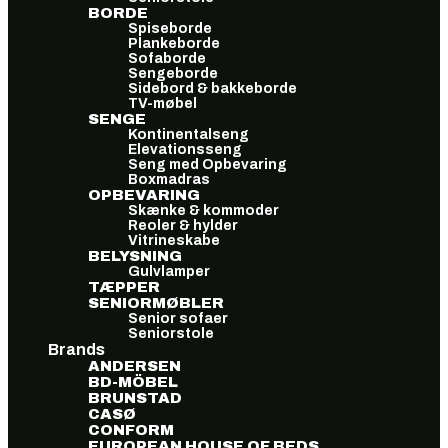
BORDE
Spiseborde
Plankeborde
Sofaborde
Sengeborde
Sidebord & bakkeborde
TV-møbel
SENGE
Kontinentalseng
Elevationsseng
Seng med Opbevaring
Boxmadras
OPBEVARING
Skænke & kommoder
Reoler & hylder
Vitrineskabe
BELYSNING
Gulvlamper
TÆPPER
SENIORMØBLER
Senior sofaer
Seniorstole
Brands
ANDERSEN
BD-MÖBEL
BRUNSTAD
CASØ
CONFORM
EUROPEAN HOUSE OF BEDS