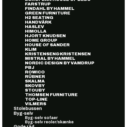
FARSTRUP
FINDAHL BY HAMMEL
GREEN FURNITURE
H2 SEATING
HANDVÄRK
HASLEV
HIMOLLA
HJORT KNUDSEN
HOME GROUP
HOUSE OF SANDER
KLIM
KRISTENSEN&KRISTENSEN
MISTRAL BY HAMMEL
NORDIC DESIGN BY VAMDRUP
PBJ
ROWICO
RÜBNER
SKALMA
SKOVBY
STOUBY
THOMSEN FURNITURE
TOP-LINE
VILMERS
Stolebussen
Byg-selv
Byg-selv sofaer
Byg-selv reoler/skænke
Gode råd