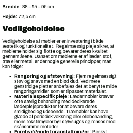
Bredde:
88 – 95 – 95 cm
Højde:
72,5 cm
Vedligeholdelse
Vedligeholdelse af møbler er en investering i både
æstetik og funktionalitet. Regelmæssig pleje sikrer, at
møblerne holder sig flotte og bevarer deres kvalitet
gennem årene. Uanset om møblerne er af læder, stof,
træ eller metal, er der nogle generelle principper, man
kan følge:
Rengøring og afstøvning:
Fjern regelmæssigt
støv og snavs med en blød klud. Ved mere
genstridige pletter anbefales det at benytte milde
rengøringsmidler, som er tilpasset materialet.
Materialespecifik pleje:
Lædermøbler kræver
ofte særlig behandling med dedikerede
læderplejeprodukter for at bevare deres
smidighed og udseende. Træmøbler kan have
glæde af periodisk voksning eller oliebehandling,
mens tekstilmøbler bør støvsuges og renses med
skånsomme metoder.
Forebyggende foranstaltninger:
Beskyt